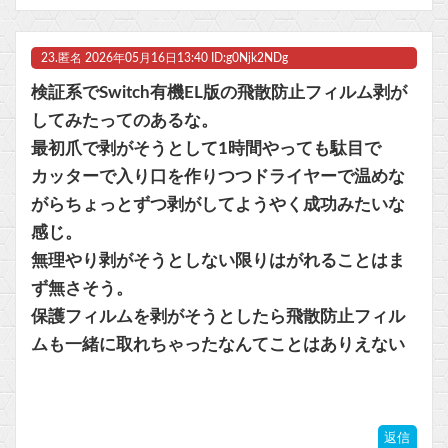
23.
匿名
2026年05月16日13:40 ID:g0Njk2NDg
検証系でSwitch有機EL版の飛散防止フィルム剥が
してみたってのあるな。
最初爪で剥がそうとして1時間やっても駄目で
カッターで入り口を作りつつドライヤーで温めな
がらちょっとずつ剥がしてようやく成功みたいな
感じ。
無理やり剥がそうとしない限りはがれることはま
ず無さそう。
保護フィルムを剥がそうとしたら飛散防止フィル
ムも一緒に取れちゃったなんてことはありえない
返信