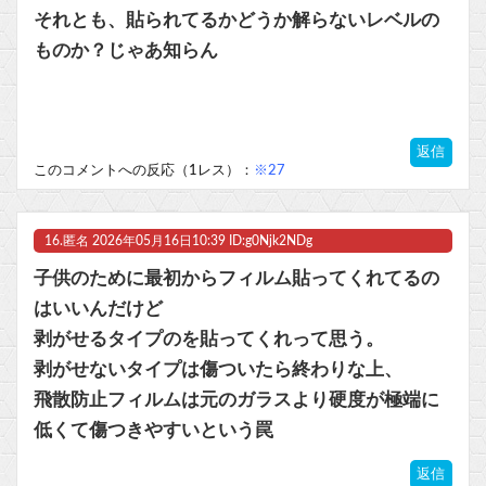
それとも、貼られてるかどうか解らないレベルの
ものか？じゃあ知らん
返信
このコメントへの反応（1レス）：
※27
16.
匿名
2026年05月16日10:39 ID:g0Njk2NDg
子供のために最初からフィルム貼ってくれてるの
はいいんだけど
剥がせるタイプのを貼ってくれって思う。
剥がせないタイプは傷ついたら終わりな上、
飛散防止フィルムは元のガラスより硬度が極端に
低くて傷つきやすいという罠
返信