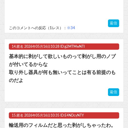
返信
このコメントへの反応（1レス）：
※34
14.
匿名
2026年05月16日10:28 ID:g2MTMwNTI
基本的に剥がして欲しいものって剥がし用のノブ
が付いてるからな
取り外し器具が何も無いってことは有る前提のも
のだよ
返信
15.
匿名
2026年05月16日10:35 ID:E4NDcyNTY
輸送用のフィルムだと思った剥がしちゃったわ。