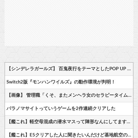
【シンデレラガールズ】 百鬼夜行をテーマとしたPOP UP SHOPが東京・大阪にて開催
Switch2版『モンハンワイルズ』の動作環境が判明！
【画像】 管理職「くそ、またメンヘラ女のセラピータイムか」
パラノマサイトっていうゲームを2作連続クリアした
【艦これ】軽空母混成の潜水マスって陣形なんにしてますの？？？
【艦これ】E5クリアした人に聞きたいんだけど基地航空の熟練度どうしてた？