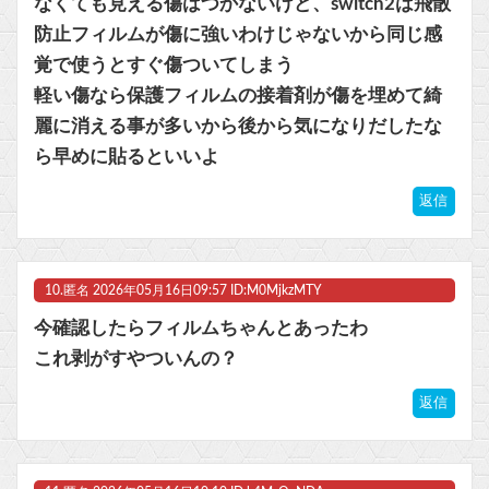
なくても見える傷はつかないけど、switch2は飛散
防止フィルムが傷に強いわけじゃないから同じ感
覚で使うとすぐ傷ついてしまう
軽い傷なら保護フィルムの接着剤が傷を埋めて綺
麗に消える事が多いから後から気になりだしたな
ら早めに貼るといいよ
返信
10.
匿名
2026年05月16日09:57 ID:M0MjkzMTY
今確認したらフィルムちゃんとあったわ
これ剥がすやついんの？
返信