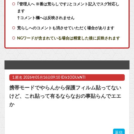
｢管理人へ ※番は荒らしです｣とコメント記入でスグ対応し
【東方】残無様の奥様はお綺麗でスタイルも良い
ます
パラノマサイトっていうゲームを2作連続クリアした
↑コメント欄へは反映されません
荒らしへのコメントも消させていただく場合があります
パラノマサイトっていうゲームを2作連続クリアした
NGワードが含まれている場合は精査した後に反映されます
【物議】高須幹弥氏、『みいちゃんと山田さん』アニメ化に懸念「グッズ化といった商業的なお祭り騒ぎは控えるべき」他
【悲報】週刊少年ジャンプ、史上初の100万部割れ 全盛期653万部から98万部に…紙の雑誌「100万部超え」が消滅他
【マジか】「鍵を落として業者を呼んだら12万円請求された。どう考えてもボッタクリだよね？」 → 消費者センターに駆け込んだ結果ｗｗｗｗｗ
1.
匿名
2026年05月16日09:10 ID:k1ODUxNTI
【ウマ娘】ドイツと苫小牧どちらに住めばいいんだこれは…
携帯モードでやらんから保護フィルム貼ってない
【ウマ娘】ドイツと苫小牧どちらに住めばいいんだこれは…
けど、これ貼って有るならなおの事貼らんでエエ
か
令和版・両津勘吉の声優、マジで予想つかないｗｗｗ他
【ぶいすぽ】つむお、ビール10種類飲み比べ第2弾！「最近は焼肉屋で最初にビールを頼むくらい好き」
返信
マスク 十兆円を失う‥投資家「アメリカ党？バカかコイツw」