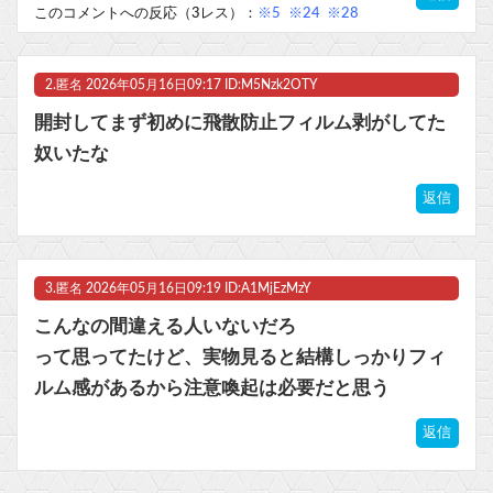
このコメントへの反応（3レス）：
※5
※24
※28
ビットコイン再び1600万円へ。ドル円は147円に
2.
匿名
2026年05月16日09:17 ID:M5Nzk2OTY
開封してまず初めに飛散防止フィルム剥がしてた
奴いたな
Powered by livedoor 相互RSS
返信
3.
匿名
2026年05月16日09:19 ID:A1MjEzMzY
こんなの間違える人いないだろ
って思ってたけど、実物見ると結構しっかりフィ
ルム感があるから注意喚起は必要だと思う
返信