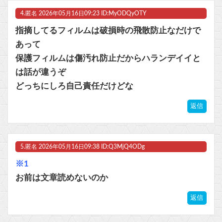
4.
匿名
2026年05月16日09:23 ID:MyODQyOTY
指摘してるフィルムは破損時の飛散防止なだけで
あって
保護フィルムは傷汚れ防止だからハランデイイと
は話が違うぞ
どっちにしろ自己責任だけどな
返信
5.
匿名
2026年05月16日09:38 ID:Q3MjQ4ODg
※1
お前は文章読めないのか
返信