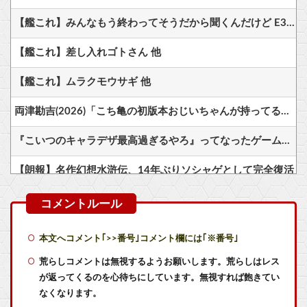
【艦これ】みんなもう終わってそうだから聞くんだけど E3-2ってサブの穴が空いてないダイハツ駆逐並べて 高速＋とかしてるとアホほど時間かかる？
【艦これ】差し入れゴトさん 他
【艦これ】ムラクモウサギ 他
両津勘吉(2026)「こち亀の初版本おじいちゃんが持ってるかもしれないよ！内容は変わらないからね！」
『こいつのキャラデザ最高過ぎるやろ』ってなったゲームキャラｗｗｗｗ
【朗報】名作幻想水滸伝、14年ぶりソシャゲとして完全復活
【世も末】セクシー女優「熊本に300万円寄付」→ (ヽ´ん`)「汚い金でもありがとう」
ドラクエのゼシカとかいう人気キャラwww
本文へコメント｢>>番号｣コメント欄には｢※番号｣
【朗報】任天堂、microSD Expressを普及させてしまう…
荒らしコメントは無視するようお願いします。荒らしはレス
が返ってくるのを心待ちにしています。無視すれば飽きてい
すまん『ガンダム』について全く知らないんやが最強のやつはどんなの？
なくなります。