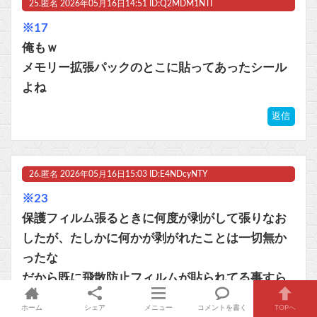
25.
匿名
2026年05月16日14:51 ID:Q2MDM1NTI
※17
俺もｗ
メモリー拡張パックのとこに貼ってあったシール
よね
返信
26.
匿名
2026年05月16日15:03 ID:E4NDcyNTY
※23
保護フィルム張るときに何度が剥がして張りなお
したが、たしかに何かが剥がれたことは一切無か
ったな
だから既に飛散防止フィルムが貼られてる事すら
気付かなかった
ホーム
シェア
メニュー
コメントを書く
TOPへ