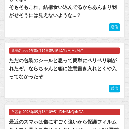
そもそもこれ、結構食い込んでるからあんまり剥
がせそうには見えないような…？
返信
8.
匿名
2026年05月16日09:49 ID:Y3MjM2MzY
ただの包装のシールと思って簡単にペリペリ剥が
れたぞ。ならちゃんと箱に注意書き入れとくや入
ってなかったぞ
返信
9.
匿名
2026年05月16日09:51 ID:k4MzQxNDA
最近のスマホは傷にすごく強いから保護フィルム