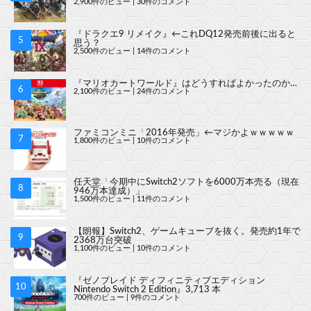
2,900件のビュー
|
30件のコメント
『ドラクエ9 リメイク』←これDQ12発売前後に出ると
思う？
2,500件のビュー
|
14件のコメント
『マリオカートワールド』はどうすればよかったのか…
2,100件のビュー
|
24件のコメント
ファミコンミニ「2016年発売」←マジかよｗｗｗｗｗ
1,800件のビュー
|
10件のコメント
任天堂「今期中にSwitch2ソフトを6000万本売る（現在
946万本達成）」
1,500件のビュー
|
11件のコメント
【朗報】Switch2、ゲームキューブを抜く。発売約1年で
2368万台突破
1,100件のビュー
|
10件のコメント
『ゼノブレイド ディフィニティブエディション
Nintendo Switch 2 Edition』3,713 本
700件のビュー
|
9件のコメント