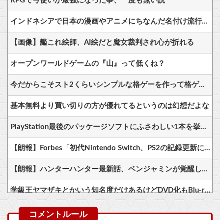
RPGで弓使いが最強になった事、一度も無い説
インドネシアで日本の漫画やアニメにちなんだ名付け流行「うずまき」や「ナルト」、「のび太」に「ルフィ」…
【画像】艦これ絵師、AI絵だと魔女裁判され心が折れる
オープンワールドゲームの『山』って低くね？
今だからこそスト2くらいシンプルな格ゲーを作って格ゲー人口を増やした方がいいと思う
基本無料より買い切りの方が優れてるというのは幻想だよな
PlayStation最後のパッケージソフトにふさわしい1本を挙げるスレ
【朗報】Forbes「初代Nintendo Switch、PS2の記録更新に王手 世界一まで残り150万台」
【朗報】ハンターハンター最新話、ベンジャミンが覚醒して主人公になるwwwwwwwwwww他
学級王ヤマザキとかいう知名度だけあるけどDVD化もBlu-ray化もしてない謎のアニメ他
【悲報】 彩・獣神祭ガチャの結果がヤバすぎるｗｗｗ