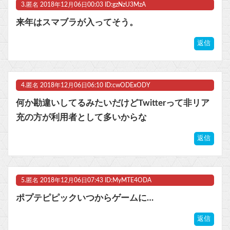
3.
匿名
2018年12月06日00:03 ID:gzNzU3MzA
来年はスマブラが入ってそう。
返信
4.
匿名
2018年12月06日06:10 ID:cwODExODY
何か勘違いしてるみたいだけどTwitterって非リア
充の方が利用者として多いからな
返信
5.
匿名
2018年12月06日07:43 ID:MyMTE4ODA
ポプテピピックいつからゲームに…
返信