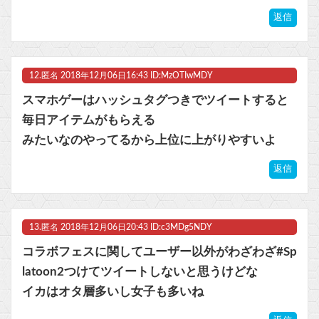
返信
12.
匿名
2018年12月06日16:43 ID:MzOTIwMDY
スマホゲーはハッシュタグつきでツイートすると
毎日アイテムがもらえる
みたいなのやってるから上位に上がりやすいよ
返信
13.
匿名
2018年12月06日20:43 ID:c3MDg5NDY
コラボフェスに関してユーザー以外がわざわざ#Sp
latoon2つけてツイートしないと思うけどな
イカはオタ層多いし女子も多いね