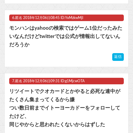
6.
匿名
2018年12月06日08:45 ID:YxMzkwMjI
モンハンはyahooの検索ではゲーム1位だったみた
いなんだけどtwitterでは公式が情報出してないん
だろうか
返信
7.
匿名
2018年12月06日09:31 ID:g1MjcwOTA
リツイートでクオカードとかやると必死な連中が
たくさん集まってくるから嫌
つい数日前までイトーヨーカドーをフォローして
たけど、
同じやからと思われたくないからはずした