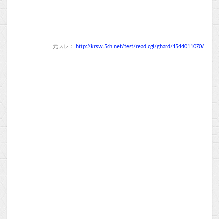
元スレ：
http://krsw.5ch.net/test/read.cgi/ghard/1544011070/