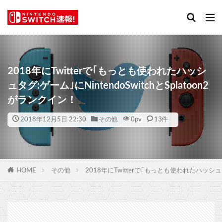
2018年にTwitterで｢もっとも使われたハッシ
ュタグ:ゲーム｣にNintendoSwitchとSplatoon2
がランクイン！
2018年12月5日 22:30
その他
0
pv
13件
HOME
その他
2018年にTwitterで｢もっとも使われたハッシュタグ