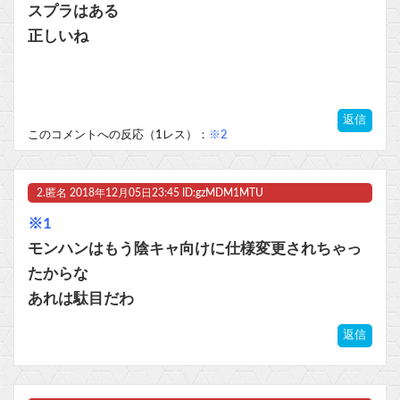
「インコを見せてあげる」女子児童に卑猥な映像を見せたあと○ンコを触らせながら児童の体を触った75歳男逮捕「どのような顔をするのか興味が湧いた」
スプラはある
正しいね
【朗報】Forbes「初代Nintendo Switch、PS2の記録更新に王手 世界一まで残り150万台」
【モン娘TD】らんちきが本当に久しぶりに来る！！！
返信
マスク 十兆円を失う‥投資家「アメリカ党？バカかコイツw」
このコメントへの反応（1レス）：
※2
ビットコイン再び1600万円へ。ドル円は147円に
2.
匿名
2018年12月05日23:45 ID:gzMDM1MTU
※1
モンハンはもう陰キャ向けに仕様変更されちゃっ
Powered by livedoor 相互RSS
たからな
あれは駄目だわ
返信