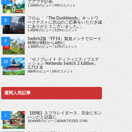
てアプデ計画
1,500件のビュー
|
9件のコメント
フロム「『The Duskbloods』ネットワ
ークテストに沢山のご応募をいただき誠
にありがとうございました｡」
1,400件のビュー
|
11件のコメント
Switch2版『FF14』緊急メンテでロード
時間が8秒から6秒に
1,400件のビュー
|
11件のコメント
『ゼノブレイド ディフィニティブエデ
ィション Nintendo Switch 2 Edition』
3,713 本
800件のビュー
|
5件のコメント
週間人気記事
【朗報】スプラレイダース、完全にモン
ハンだと話題に
18,600件のビュー
|
2026年7月23日 17:00