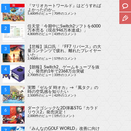
『マリオカートワールド』はどうすれば
よかったのか…
5,600件のビュー
|
70件のコメント
任天堂「今期中にSwitch2ソフトを6000
万本売る（現在946万本達成）」
4,800件のビュー
|
43件のコメント
【悲報】浜口氏「『FF7 リバース』の大
量コンテンツで疲れ、離れたプレイヤー
いた」
3,900件のビュー
|
57件のコメント
【朗報】Switch2、ゲームキューブを抜
く。発売約1年で2368万台突破
2,700件のビュー
|
33件のコメント
実際『ゼルダ 時オカ』→『風タク』の
時の空気感を知りたい
2,500件のビュー
|
42件のコメント
ダークゴシックな2D弾幕STG『カラド
リウス2』発売決定！
2,000件のビュー
|
1件のコメント
『みんなのGOLF WORLD』改善に向け