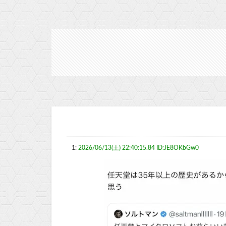
1:
2026/06/13(土) 22:40:15.84 ID:JE8OKbGw0