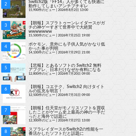
Switch2版『FF14』人が多くても快適に
動作してしまいアンチブチギレ
15,900件のビュー
|
2026年8月2日 13:00
【朗報】スプラトゥーンレイダースがガ
チの神ゲーすぎて世界中で大絶賛
wwwwwww
15,500件のビュー
|
2026年7月25日 19:00
ポケモン、意外にも子供人気がかなり低
かった事が判明
14,100件のビュー
|
2026年7月29日 21:00
【悲報】とあるソフトの Switch2 無料
アプグレ、日本だけなぜか有料になる
12,800件のビュー
|
2026年7月20日 09:00
【朗報】コエテク、Switch2 向けタイト
ルの拡充を明言！
12,500件のビュー
|
2026年7月31日 09:00
【朗報】任天堂がモノリスソフトを買収
したことがゲーム史上最高の神の一手だ
ったと海外で話題に
12,300件のビュー
|
2026年7月27日 13:00
スプラレイダースがSwitch2の性能を一
番活かしたソフトだと話題に