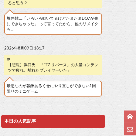
ると思う？
堀井雄二「いろいろ動いてるけどたまたまDQ7が先
にできちゃった」 って言ってたから、他のリメイク
も...
2026年8月09日 18:17
💬
【悲報】浜口氏「『FF7 リバース』の大量コンテン
ツで疲れ、離れたプレイヤーいた」
最悪なのが報酬あるくせにやり直しができない1回
限りのミニゲーム
本日の人気記事