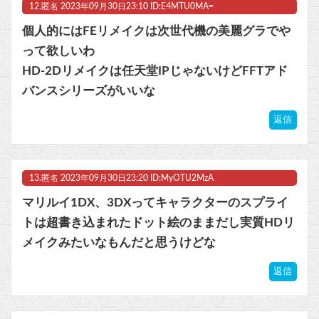
12.
匿名
2023年09月30日23:10 ID:E4MTU0MA=
個人的にはFEリメイクは次世代機の美麗グラでや
って欲しいわ
HD-2Dリメイクは任天堂IPじゃないけどFFTアド
バンスシリーズがいいな
返信
13.
匿名
2023年09月30日23:20 ID:MyOTU2MzA
マリルイ1DX、3DXってキャラクターのスプライ
トは超書き込まれたドット絵のままだし実質HDリ
メイクみたいなもんだと思うけどな
返信