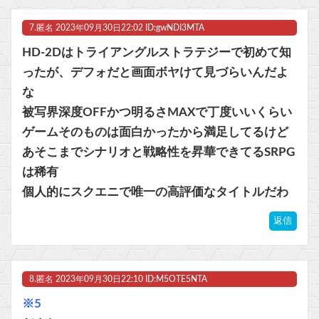
7.
匿名
2023年09月30日22:02 ID:gwNDI3MTA
HD-2Dはトライアングルストラテジーで初めて知
ったが、デフォだと画面ボヤけて見づらいんだよ
な
被写界深度OFFかつ明るさMAXで丁度いいくらい
ゲームそのものは面白かったから満足してるけど
あそこまでシナリオと戦略性を昇華できてるSRPG
は稀有
個人的にスクエニで唯一の高評価なタイトルだわ
返信
8.
匿名
2023年09月30日22:10 ID:M5OTE5NTA
※5