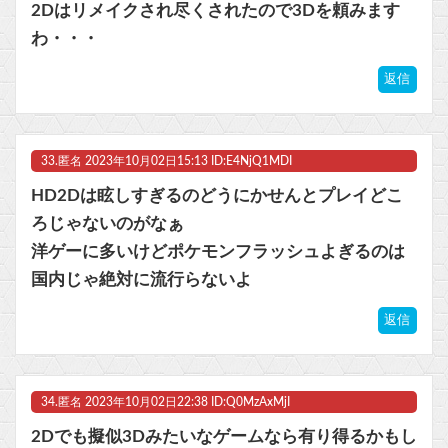
2Dはリメイクされ尽くされたので3Dを頼みます
わ・・・
返信
33.
匿名
2023年10月02日15:13 ID:E4NjQ1MDI
HD2Dは眩しすぎるのどうにかせんとプレイどこ
ろじゃないのがなぁ
洋ゲーに多いけどポケモンフラッシュよぎるのは
国内じゃ絶対に流行らないよ
返信
34.
匿名
2023年10月02日22:38 ID:Q0MzAxMjI
2Dでも擬似3Dみたいなゲームなら有り得るかもし