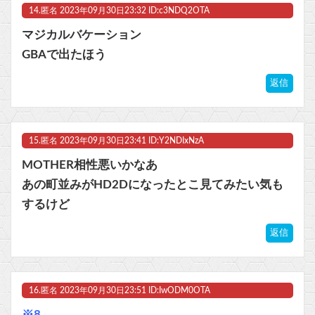
14.
匿名
2023年09月30日23:32 ID:c3NDQ2OTA
マジカルバケーション
GBAで出たほう
返信
15.
匿名
2023年09月30日23:41 ID:Y2NDIxNzA
MOTHER相性悪いかなあ
あの町並みがHD2Dになったとこ見てみたい気も
するけど
返信
16.
匿名
2023年09月30日23:51 ID:IwODM0OTA
※8