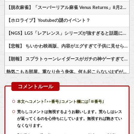
【脱衣麻雀】「スーパーリアル麻雀 Venus Returns」8月27日に発売決定！
【ホロライブ】Youtubeの謎のイベント？
【NGS】LG5「レアレンス」シリーズが強すぎると話題に【アプグレも約束】
【悲報】 ちいかわ映画版、内容がエグすぎて子供に見せられない
【朗報】 スプラトゥーンレイダースがガチの神ゲーすぎて世界中で大絶賛ｗｗｗｗｗｗｗ
熱気こもる部屋。重なり合う身体。何も起こらないはずがなく……
【艦これ】ムラクモウサギ 他
【艦これ】今から提督に着任するなら皆吹雪初期艦なんだろうか
本文へコメント｢>>番号｣コメント欄には｢※番号｣
【艦これ】授業中に居眠りふぶき 他
荒らしコメントは無視するようお願いします。荒らしはレス
が返ってくるのを心待ちにしています。無視すれば飽きてい
【艦これ】E4とE5はどっちの方が難しい？ E5甲はウイニングランって聞いたんだけど
なくなります。