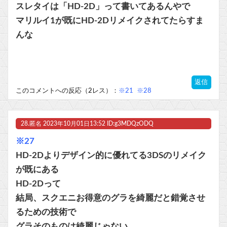
スレタイは「HD-2D」って書いてあるんやで
マリルイ1が既にHD-2Dリメイクされてたらすま
んな
返信
このコメントへの反応（2レス）：
※21
※28
28.
匿名
2023年10月01日13:52 ID:g3MDQzODQ
※27
HD-2Dよりデザイン的に優れてる3DSのリメイク
が既にある
HD-2Dって
結局、スクエニお得意のグラを綺麗だと錯覚させ
るための技術で
グラそのものは綺麗じゃない