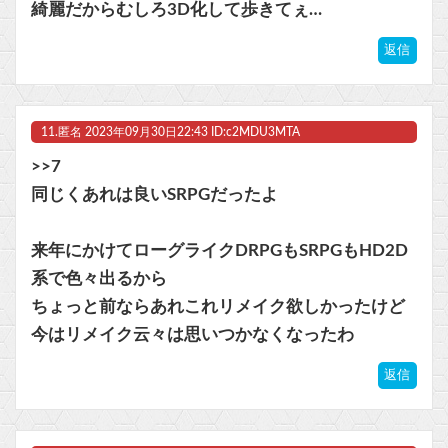
綺麗だからむしろ3D化して歩きてぇ…
返信
11.
匿名
2023年09月30日22:43 ID:c2MDU3MTA
>>7
同じくあれは良いSRPGだったよ
来年にかけてローグライクDRPGもSRPGもHD2D
系で色々出るから
ちょっと前ならあれこれリメイク欲しかったけど
今はリメイク云々は思いつかなくなったわ
返信