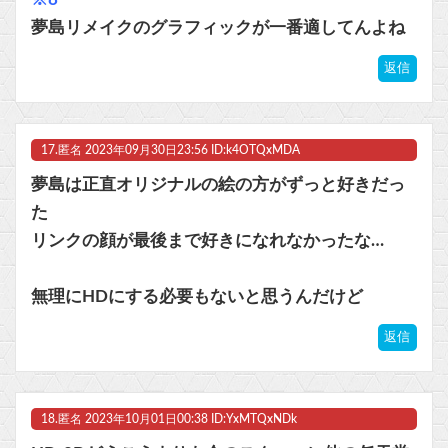
夢島リメイクのグラフィックが一番適してんよね
返信
17.
匿名
2023年09月30日23:56 ID:k4OTQxMDA
夢島は正直オリジナルの絵の方がずっと好きだっ
た
リンクの顔が最後まで好きになれなかったな…
無理にHDにする必要もないと思うんだけど
返信
18.
匿名
2023年10月01日00:38 ID:YxMTQxNDk