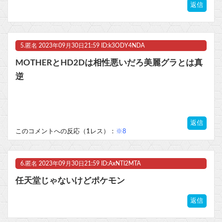
返信
5.
匿名
2023年09月30日21:59 ID:k3ODY4NDA
MOTHERとHD2Dは相性悪いだろ美麗グラとは真
逆
返信
このコメントへの反応（1レス）：
※8
6.
匿名
2023年09月30日21:59 ID:AxNTI2MTA
任天堂じゃないけどポケモン
返信