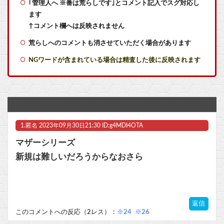
｢管理人へ ※番は荒らしです｣とコメント記入でスグ対応し
ソフトの入れ替えなんて10秒で済むのにそれを面倒くさいとかDL版選ぶ理由だわとかなんなんアホなのか
ます
【前代未聞】『GTA6』特別長編映像が8月28日午前4時からネトフリ先行配信決定！プロモーション気合入りすぎィ！
↑コメント欄へは反映されません
荒らしへのコメントも消させていただく場合があります
世間では神ゲーと言われているが個人的にはクソゲーだと思うゲーム挙げてけ
NGワードが含まれている場合は精査した後に反映されます
【ラブライブ！】??‍⬛「うちのオタクは社畜かボンボン」（世界の平均睡眠時間ランキングクイズで日本が何位かを当てる時に出た発言）【蓮ノ空】他
【党名ロンダ】れいわ新選組、『いのちの党』に党名変更！さらに胡散臭くなってしまうｗｗｗｗｗ
三大傑作ゼルダライク「The Binding of Isaac」「ダークソウル」あとひとつは？
1.
匿名
2023年09月30日21:30 ID:g4MDI4OTA
【NEEDY GIRL OVERDOSE】システムサービス「超絶最かわてんしちゃん」プライズフィギュア【彩色原型公開】他
マザーシリーズ
三大傑作ゼルダライク「The Binding of Isaac」「ダークソウル」あとひとつは？
新規は難しいだろうからなおさら
【ラブライブ！】予定立てるの苦手なので行き当たりばったりの旅行しかできません他
マスク 十兆円を失う‥投資家「アメリカ党？バカかコイツw」
返信
このコメントへの反応（2レス）：
※24
※26
ビットコイン再び1600万円へ。ドル円は147円に