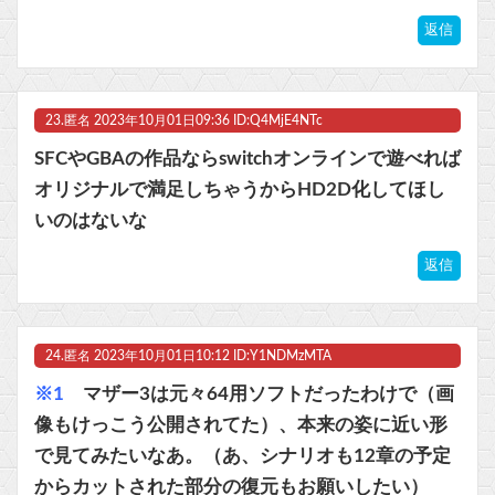
返信
23.
匿名
2023年10月01日09:36 ID:Q4MjE4NTc
SFCやGBAの作品ならswitchオンラインで遊べれば
オリジナルで満足しちゃうからHD2D化してほし
いのはないな
返信
24.
匿名
2023年10月01日10:12 ID:Y1NDMzMTA
※1
マザー3は元々64用ソフトだったわけで（画
像もけっこう公開されてた）、本来の姿に近い形
で見てみたいなあ。（あ、シナリオも12章の予定
からカットされた部分の復元もお願いしたい）