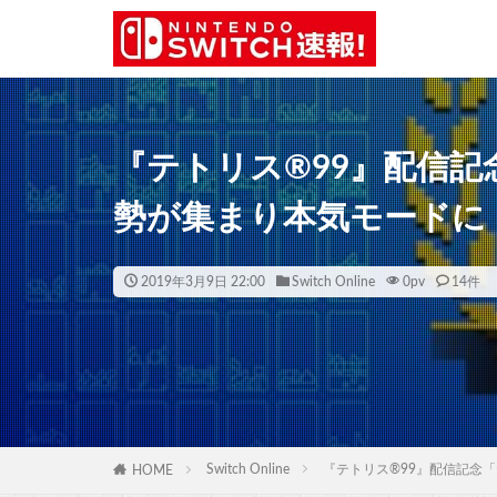
『テトリス®99』配信記
勢が集まり本気モードに
2019年3月9日 22:00
Switch Online
0
pv
14件
Switch Online
『テトリス®99』配信記念
HOME