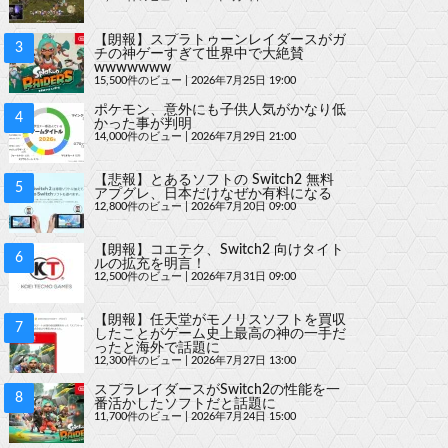
【朗報】スプラトゥーンレイダースがガ
チの神ゲーすぎて世界中で大絶賛
wwwwwww
15,500件のビュー
|
2026年7月25日 19:00
ポケモン、意外にも子供人気がかなり低
かった事が判明
14,000件のビュー
|
2026年7月29日 21:00
【悲報】とあるソフトの Switch2 無料
アプグレ、日本だけなぜか有料になる
12,800件のビュー
|
2026年7月20日 09:00
【朗報】コエテク、Switch2 向けタイト
ルの拡充を明言！
12,500件のビュー
|
2026年7月31日 09:00
【朗報】任天堂がモノリスソフトを買収
したことがゲーム史上最高の神の一手だ
ったと海外で話題に
12,300件のビュー
|
2026年7月27日 13:00
スプラレイダースがSwitch2の性能を一
番活かしたソフトだと話題に
11,700件のビュー
|
2026年7月24日 15:00