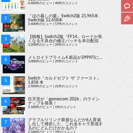
4,400件のビュー
|
40件のコメント
『ほの暮しの庭』Switch2版 21,965本、
Switch版 12,458本
3,600件のビュー
|
57件のコメント
【朗報】Switch2版『FF14』ロードが長
くなる不具合の修正パッチを本日配信
3,200件のビュー
|
29件のコメント
メトロイドプライム4 新品が2999円に…
3,000件のビュー
|
29件のコメント
Switch『カルドセプト ザ ファースト』
1,858 本
2,900件のビュー
|
21件のコメント
任天堂が「gamescom 2026」のライン
ナップを発表！
2,500件のビュー
|
1件のコメント
グラブルリリンク新規なんだが6人育成
し出して挫折した、これ全キャラ育成す
るのにどんだけかかるの？
2,500件のビュー
|
7件のコメント