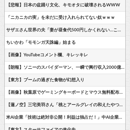
【悲報】日本の盆踊り文化、キモオタに破壊されるWWW
「ニカニカの実」を未だに受け入れられてない奴ｗｗｗ
サザエさん世界の夫「妻が昼食代500円しかくれない…この弁当屋、500円で売っている！その上店員さんも美人だ！毎日行こう！」
ちいかわ「モモンガ天誅編」始まる
【画像】YouTubeコメント欄、キレッキレ
【朗報】ソニーのスパイダーマン、一瞬で興行収入2000億円突破…アニメ漫画が世界一人気とはなんだったのか
【東方】ブームの過ぎた食物が幻想入り
【画像】秋葉原でゲーミングキーボードとマウス無料配布するよ→結果
【蓮ノ空】三宅美羽さん「桃とアールグレイの和えたやつ食べたい」【ラブライブ！】
米AI企業「技術は絶対非公開！利益は独占だ！」中AI企業「人類に公開します、独り占めなんて罰が当たる」←これｗｗ
【東方】スターサファイアの進化先