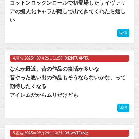
コットンロックンロールで初登場したサイヴァリ
アの擬人化キャラが隠しで出てきてくれたら嬉し
い
返信
4.
匿名
2025年09月26日11:55 ID:I2NTU4MTA
なんか最近、昔の作品の復活が多いな
昔やった思い出の作品もそうならないかな、って
期待したくなる
アイレムだからムリだけども
返信
5.
匿名
2025年09月26日13:24 ID:UwNTExNjg