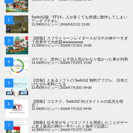
Switch2版『FF14』人が多くても快適に動作してしまい
アンチブチギレ
15,900件のビュー
|
2026年8月2日 13:00
【朗報】スプラトゥーンレイダースがガチの神ゲーすぎ
て世界中で大絶賛wwwwwww
15,500件のビュー
|
2026年7月25日 19:00
ポケモン、意外にも子供人気がかなり低かった事が判明
14,100件のビュー
|
2026年7月29日 21:00
【悲報】とあるソフトの Switch2 無料アプグレ、日本だ
けなぜか有料になる
12,800件のビュー
|
2026年7月20日 09:00
【朗報】コエテク、Switch2 向けタイトルの拡充を明
言！
12,500件のビュー
|
2026年7月31日 09:00
【朗報】任天堂がモノリスソフトを買収したことがゲー
ム史上最高の神の一手だったと海外で話題に
12,300件のビュー
|
2026年7月27日 13:00