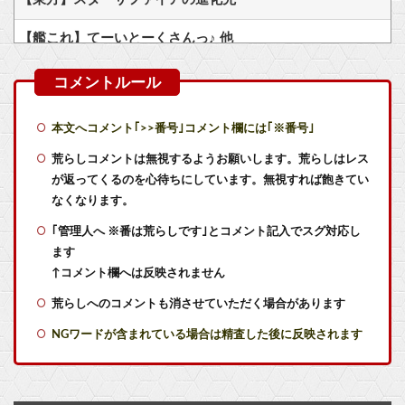
【艦これ】てーいとーくさんっ♪ 他
【艦これ】でもイベントのたびに思うんだ 空母機動部隊ってクソだわ！
【艦これ】敵の戦力を掃討してから輸送部隊投入するのがふつうなのに まず強行輸送から入る作戦たてる艦これ世界の大本営どうなってるの
本文へコメント｢>>番号｣コメント欄には｢※番号｣
【悲報】メディア『”サ終”相次ぐスマホゲーム、倒産も急増。過去最多ペースで推移』
荒らしコメントは無視するようお願いします。荒らしはレス
が返ってくるのを心待ちにしています。無視すれば飽きてい
Switch2版『モンハンワイルズ』の動作環境が判明！
なくなります。
｢管理人へ ※番は荒らしです｣とコメント記入でスグ対応し
【朗報】 献血しながら引いたガチャがまさかの結果に
ます
ファイファン5で唯一学んだことｗｗｗｗｗｗｗｗ
↑コメント欄へは反映されません
荒らしへのコメントも消させていただく場合があります
サイバスターが一番輝いてたスパロボ
NGワードが含まれている場合は精査した後に反映されます
羊宮妃那さん、ヘッドドレス姿がかわいいｗｗｗｗ他
実際『ゼルダ 時オカ』→『風タク』の時の空気感を知りたい