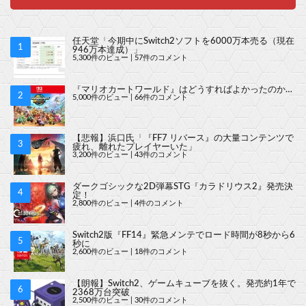
任天堂「今期中にSwitch2ソフトを6000万本売る（現在
946万本達成）」
5,300件のビュー
|
57件のコメント
『マリオカートワールド』はどうすればよかったのか…
5,000件のビュー
|
66件のコメント
【悲報】浜口氏「『FF7 リバース』の大量コンテンツで
疲れ、離れたプレイヤーいた」
3,200件のビュー
|
43件のコメント
ダークゴシックな2D弾幕STG『カラドリウス2』発売決
定！
2,800件のビュー
|
4件のコメント
Switch2版『FF14』緊急メンテでロード時間が8秒から6
秒に
2,600件のビュー
|
18件のコメント
【朗報】Switch2、ゲームキューブを抜く。発売約1年で
2368万台突破
2,500件のビュー
|
30件のコメント