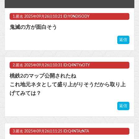
【ラブライブ！】LuckyFes'26配信中！他
1.
匿名
2025年09月26日10:21 ID:Y0NDI5ODY
RPGでレベル上げまくってボスも余裕にするやつｗｗｗｗ
鬼滅の方が面白そう
RPGでレベル上げまくってボスも余裕にするやつｗｗｗｗ
返信
【ウマ娘】武さんが引退したらウマ娘に実装されそう
【画像】なろう主人公さん、ガチでとんでもない理由で追放されるwww他
2.
匿名
2025年09月26日10:31 ID:Q4NTYxOTY
マスク 十兆円を失う‥投資家「アメリカ党？バカかコイツw」
桃鉄2のマップ公開されたね
これ地元ネタとして盛り上がりそうだから取り上
ビットコイン再び1600万円へ。ドル円は147円に
げてみては？
返信
Powered by livedoor 相互RSS
3.
匿名
2025年09月26日11:25 ID:Q4NTAzNTA