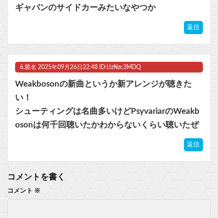
ギャバンのサイドカーみたいなやつか
返信
6.
匿名
2025年09月26日22:48 ID:UzNzc3MDQ
Weakbosonの新曲というか新アレンジが聴きた
い！
シューティングは名曲多いけどPsyvariarのWeakb
osonは何千回聴いたかわからないくらい聴いたぜ
返信
コメントを書く
コメント
※