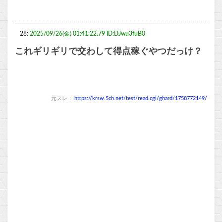
28:
2025/09/26(金) 01:41:22.79 ID:DJwu3fuB0
これギリギリで交わして得点稼ぐやつだっけ？
元スレ：
https://krsw.5ch.net/test/read.cgi/ghard/1758772149/