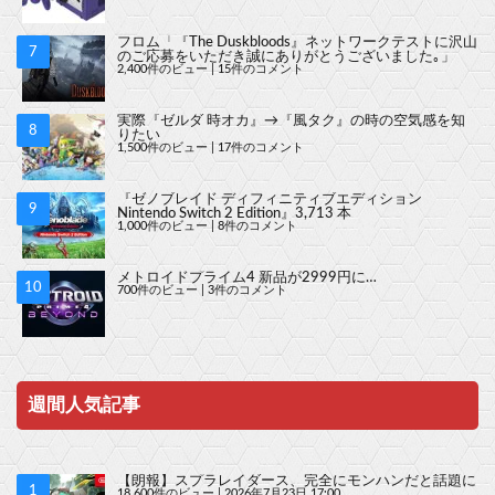
フロム「『The Duskbloods』ネットワークテストに沢山
のご応募をいただき誠にありがとうございました｡」
2,400件のビュー
|
15件のコメント
実際『ゼルダ 時オカ』→『風タク』の時の空気感を知
りたい
1,500件のビュー
|
17件のコメント
『ゼノブレイド ディフィニティブエディション
Nintendo Switch 2 Edition』3,713 本
1,000件のビュー
|
8件のコメント
メトロイドプライム4 新品が2999円に…
700件のビュー
|
3件のコメント
週間人気記事
【朗報】スプラレイダース、完全にモンハンだと話題に
18,600件のビュー
|
2026年7月23日 17:00