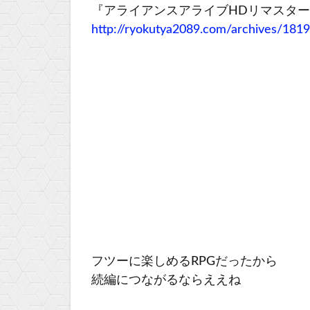
『アライアンスアライブHDリマスタ
http://ryokutya2089.com/archives/181
フツーに楽しめるRPGだったから
続編につながるならええね