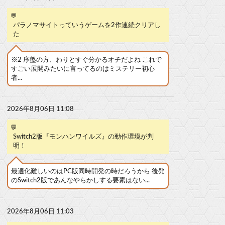
💬
パラノマサイトっていうゲームを2作連続クリアし
た
※2 序盤の方、わりとすぐ分かるオチだよね これで
すごい展開みたいに言ってるのはミステリー初心
者...
2026年8月06日 11:08
💬
Switch2版『モンハンワイルズ』の動作環境が判
明！
最適化難しいのはPC版同時開発の時だろうから 後発
のSwitch2版であんなやらかしする要素はない...
2026年8月06日 11:03