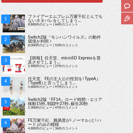
ファイアーエムブレム万紫千紅とんでも
ないネタバレをしてしまう…
8,800件のビュー
|
64件のコメント
Switch2版『モンハンワイルズ』の動作
環境が判明！
8,000件のビュー
|
53件のコメント
【朗報】任天堂、microSD Expressを普
及させてしまう…
5,900件のビュー
|
27件のコメント
任天堂、FEの主人公の性別を｢TypeA｣
｢TypeB｣と言ってしまう…
5,600件のビュー
|
97件のコメント
Switch2版『FF14』ロード時間‥エリア
移動15秒､戦闘中27秒､蘇生20秒
5,300件のビュー
|
47件のコメント
FE万紫千紅、難易度が｢ノーマル｣と｢ハ
ード｣のみの模様
4,800件のビュー
|
36件のコメント