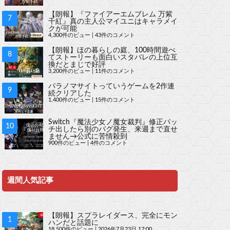
【朗報】『ファイアーエムブレム 万紫
千紅』真の主人公マイユニはキャラメイ
クが可能
4,300件のビュー
|
43件のコメント
【朗報】ほの暮らしの庭、100時間遊べ
てストーリーも面白いスタバレの上位互
換だとまじで好評
3,200件のビュー
|
11件のコメント
パラノマサイトっていうゲームを2作連
続クリアした
1,400件のビュー
|
15件のコメント
Switch『魔法少女ノ魔女裁判』修正パッ
チ出したら別のバグ発生、来週まで直せ
ません→公式に苦情殺到
900件のビュー
|
4件のコメント
週間人気記事
【朗報】スプラレイダース、完全にモン
ハンだと話題に
18,500件のビュー
|
2026年7月23日 17:00