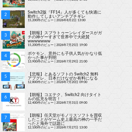
Switch2版『FF14』人が多くても快適に
動作してしまいアンチブチギレ
15,200件のビュー
|
2026年8月2日 13:00
【朗報】スプラトゥーンレイダースがガ
チの神ゲーすぎて世界中で大絶賛
wwwwwww
15,200件のビュー
|
2026年7月25日 19:00
ポケモン、意外にも子供人気がかなり低
かった事が判明
13,900件のビュー
|
2026年7月29日 21:00
【悲報】とあるソフトの Switch2 無料
アプグレ、日本だけなぜか有料になる
12,800件のビュー
|
2026年7月20日 09:00
【朗報】コエテク、Switch2 向けタイト
ルの拡充を明言！
12,400件のビュー
|
2026年7月31日 09:00
【朗報】任天堂がモノリスソフトを買収
したことがゲーム史上最高の神の一手だ
ったと海外で話題に
12,100件のビュー
|
2026年7月27日 13:00