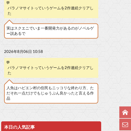
💬
パラノマサイトっていうゲームを2作連続クリアし
た
実はスクエニでいま一番開発力があるのがノベルゲ
ー説あるで
2026年8月06日 10:58
💬
パラノマサイトっていうゲームを2作連続クリアし
た
人魚はハピエン村の住民もニッコリな終わり方、た
だそれ一点だけでもじゅうぶん良かったと言える作
品
本日の人気記事