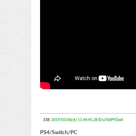
338:
2019/03/06(水) 11:44:45.28 ID:uT60PYDw0
PS4/Switch/PC