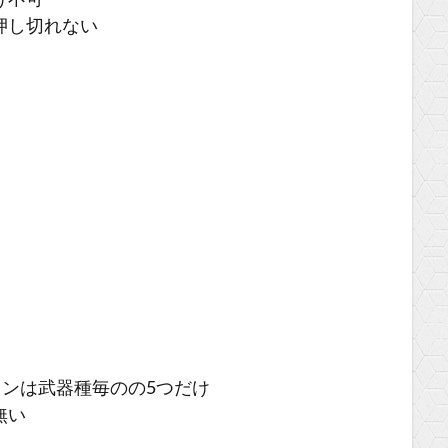
け不可
押し切れない
ョンは武器種毎のの5つだけ
無い