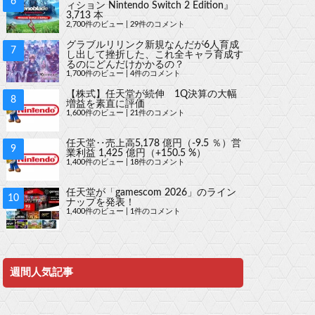
ィション Nintendo Switch 2 Edition』
3,713 本
2,700件のビュー
|
29件のコメント
グラブルリリンク新規なんだが6人育成
し出して挫折した、これ全キャラ育成す
るのにどんだけかかるの？
1,700件のビュー
|
4件のコメント
【株式】任天堂が続伸 1Q決算の大幅
増益を素直に評価
1,600件のビュー
|
21件のコメント
任天堂‥売上高5,178 億円（-9.5 ％）営
業利益 1,425 億円（+150.5 %）
1,400件のビュー
|
18件のコメント
任天堂が「gamescom 2026」のライン
ナップを発表！
1,400件のビュー
|
1件のコメント
週間人気記事