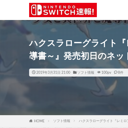
ハクスラローグライト『
導書～』発売初日のネッ
2019年3月31日 21:00
ソフト情報
100
pv
8件
ソフト情報
ハクスラローグライト『レミロ
HOME