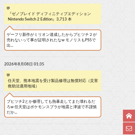
💬
『ゼノブレイド ディフィニティブエディション
Nintendo Switch 2 Edition』3,713 本
ゲーフリ新作がミリオン達成したからブヒツチ２が
売れないって事が証明されたなw モノリスもPS5で
出...
2026年8月08日 01:35
💬
任天堂、熊本地震を受け製品修理は無償対応（災害
救助法適用地域）
ブヒツチ2とか修理しても熱暴走してまた壊れるだ
ろw 任天堂はポケモンスプラが地震と津波で不謹慎
だか...