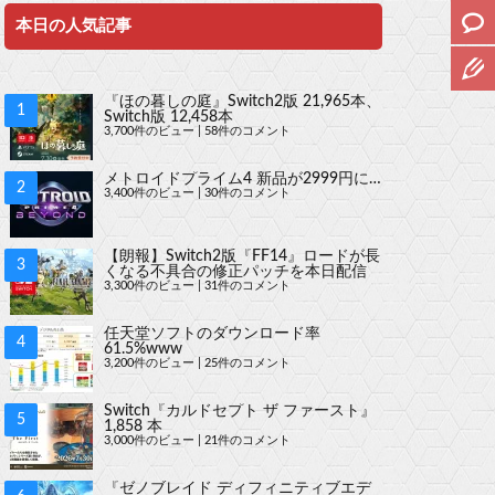
本日の人気記事
『ほの暮しの庭』Switch2版 21,965本、
Switch版 12,458本
3,700件のビュー
|
58件のコメント
メトロイドプライム4 新品が2999円に…
3,400件のビュー
|
30件のコメント
【朗報】Switch2版『FF14』ロードが長
くなる不具合の修正パッチを本日配信
3,300件のビュー
|
31件のコメント
任天堂ソフトのダウンロード率
61.5%www
3,200件のビュー
|
25件のコメント
Switch『カルドセプト ザ ファースト』
1,858 本
3,000件のビュー
|
21件のコメント
『ゼノブレイド ディフィニティブエデ