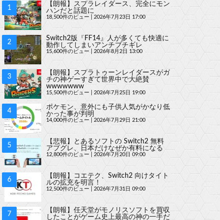
【朗報】スプラレイダース、完全にモン
ハンだと話題に
18,500件のビュー
|
2026年7月23日 17:00
Switch2版『FF14』人が多くても快適に
動作してしまいアンチブチギレ
15,600件のビュー
|
2026年8月2日 13:00
【朗報】スプラトゥーンレイダースがガ
チの神ゲーすぎて世界中で大絶賛
wwwwwww
15,500件のビュー
|
2026年7月25日 19:00
ポケモン、意外にも子供人気がかなり低
かった事が判明
14,000件のビュー
|
2026年7月29日 21:00
【悲報】とあるソフトの Switch2 無料
アプグレ、日本だけなぜか有料になる
12,800件のビュー
|
2026年7月20日 09:00
【朗報】コエテク、Switch2 向けタイト
ルの拡充を明言！
12,500件のビュー
|
2026年7月31日 09:00
【朗報】任天堂がモノリスソフトを買収
したことがゲーム史上最高の神の一手だ