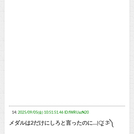
14:
2025/09/05(金) 10:51:51.46 ID:fWRUazN20
メダルは2だけにしろと言ったのに…|ू·᷄ 3·᷅༽