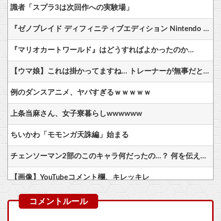
識者「スプラ3は次回作への実験場」
『ゼノブレイド ディフィニティブエディション Nintendo Switch 2 Edition』3,713 本
『マリオカートワールド』はどうすればよかったのか…
【ウマ娘】これは掛かってますね… トレーナーが無事だといいのですが…
例のダンスアニメ、ヤバすぎるｗｗｗｗｗ
上条当麻さん、女子寮暮らしwwwwww
ちいかわ「モモンガ天誅編」始まる
チェンソーマン2部のこのキャラ何だったの…？ 何を伝えたいキャラだったの…？
【画像】YouTubeコメント欄、キレッキレ
ゴマゾウってよく見たら結構可愛くない？
【悲報】『ファイアーエムブレム暁の女神』、何故か語られない