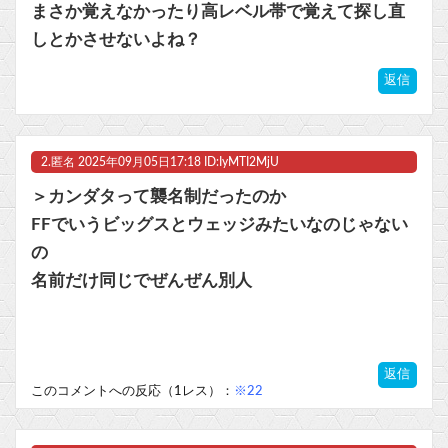
まさか覚えなかったり高レベル帯で覚えて探し直
【ラブライブ！】【画像】ちょっと泉? あれ泉じゃない…誰？【いきづらい部！】他
しとかさせないよね？
【ウマ娘】コミケで配布予定だった非公式グッズ「オグリキャップタマモクロスアクリル定規」意外(?)な落とし穴により配布を撤回することに…
返信
マスク 十兆円を失う‥投資家「アメリカ党？バカかコイツw」
ビットコイン再び1600万円へ。ドル円は147円に
2.
匿名
2025年09月05日17:18 ID:IyMTI2MjU
＞カンダタって襲名制だったのか
FFでいうビッグスとウェッジみたいなのじゃない
の
Powered by livedoor 相互RSS
名前だけ同じでぜんぜん別人
返信
このコメントへの反応（1レス）：
※22