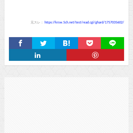
元スレ：
https://krsw.5ch.net/test/read.cgi/ghard/1757035602/