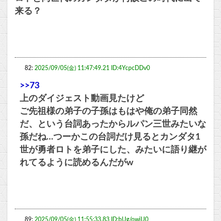
来る？
82:
2025/09/05(金) 11:47:49.21 ID:4YcpcDDv0
>>73
上のダイジェスト動画見たけど
ご先祖様の弟子の子孫はもはや俺の弟子同然
だ、という台詞あったからルパン三世みたいな
孫だね…つーかこの台詞だけ見るとカンダタ1
世が勇者ロトを弟子にした、みたいに語り継が
れてるように読めるんだがw
89:
2025/09/05(金) 11:55:33.83 ID:bUg/owiU0