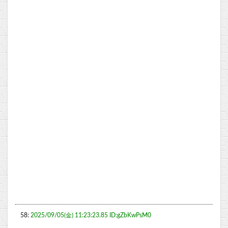
58:
2025/09/05(金) 11:23:23.85 ID:gZbKwPsM0