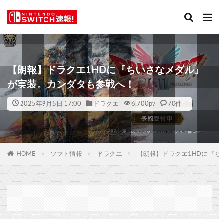
【朗報】ドラクエ1HDに『ちいさなメダル』
が実装。カンダタも参戦へ！
2025年9月5日 17:00
ドラクエ
6,700
pv
70件
HOME
ソフト情報
ドラクエ
【朗報】ドラクエ1HDに『