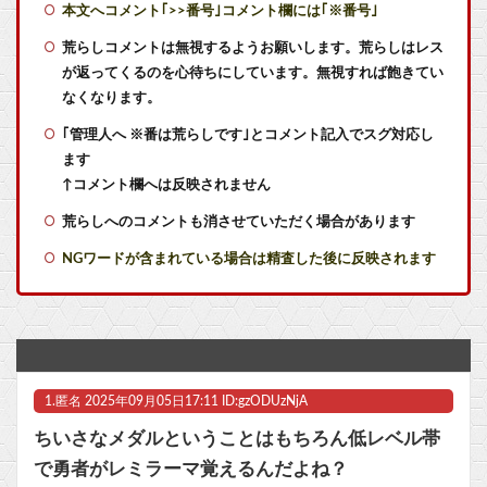
本文へコメント｢>>番号｣コメント欄には｢※番号｣
【衝撃】2026年新オリキャラ29体一覧公開！限定17体でガチャの質が
荒らしコメントは無視するようお願いします。荒らしはレス
が返ってくるのを心待ちにしています。無視すれば飽きてい
【艦これ】ナマケモノアガノウサギ 他
なくなります。
｢管理人へ ※番は荒らしです｣とコメント記入でスグ対応し
【艦これ】E4甲モガ切って攻略中にモガ落ちたんだけどE5甲で使うために育てる価値ある？
ます
【艦これ】てーいとーくさんっ♪ 他
↑コメント欄へは反映されません
荒らしへのコメントも消させていただく場合があります
【艦これ】でもイベントのたびに思うんだ 空母機動部隊ってクソだわ！
NGワードが含まれている場合は精査した後に反映されます
【艦これ】敵の戦力を掃討してから輸送部隊投入するのがふつうなのに まず強行輸送から入る作戦たてる艦これ世界の大本営どうなってるの
【ラブライブ！】【画像】恋ちゃんのカードを求めMELLOW MOMENTの箱を剥く【Liella!】他
【悲報】エディオンからPro消滅
1.
匿名
2025年09月05日17:11 ID:gzODUzNjA
IT業界、「未経験者は要らない、経験者はいない」の地獄絵図にwww
ちいさなメダルということはもちろん低レベル帯
【NEEDY GIRL OVERDOSE】グッスマ「超絶最かわてんしちゃん Anniversary Party Ver.」フィギュア【明日発売！】他
で勇者がレミラーマ覚えるんだよね？