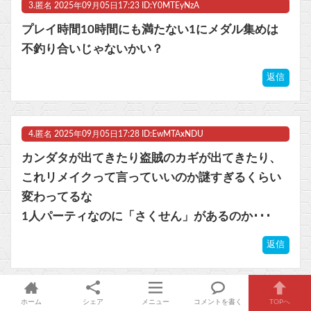
3.
匿名
2025年09月05日17:23 ID:Y0MTEyNzA
プレイ時間10時間にも満たない1にメダル集めは
不釣り合いじゃないかい？
返信
4.
匿名
2025年09月05日17:28 ID:EwMTAxNDU
カンダタが出てきたり盗賊のカギが出てきたり、
これリメイクって言っていいのか謎すぎるくらい
変わってるな
1人パーティなのに「さくせん」があるのか･･･
返信
5.
匿名
2025年09月05日17:30 ID:M2MzExMzA
ホーム
シェア
メニュー
コメントを書く
TOPへ