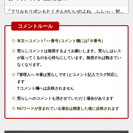
「フリルもリボンもたくさんがいいのよね、ふふっ♪」対魔忍RPG・新イベント『バニーとヨミハラクライシス』
Switch2版『モンハンワイルズ』の動作環境が判明！
今更「トリコ」読み始めたんだけど、見た目に反して小松すごいヤツじゃない？？
本文へコメント｢>>番号｣コメント欄には｢※番号｣
【艦これ】てーいとーくさんっ♪ 他
荒らしコメントは無視するようお願いします。荒らしはレス
が返ってくるのを心待ちにしています。無視すれば飽きてい
【艦これ】競泳水着いんのかよ
なくなります。
｢管理人へ ※番は荒らしです｣とコメント記入でスグ対応し
【艦これ】ひみつの通り道 他
ます
【悲報】メディア『”サ終”相次ぐスマホゲーム、倒産も急増。過去最多ペースで推移』
↑コメント欄へは反映されません
荒らしへのコメントも消させていただく場合があります
実際『ゼルダ 時オカ』→『風タク』の時の空気感を知りたい
NGワードが含まれている場合は精査した後に反映されます
【ラブライブ！】私のことになると饒舌になっちゃう花帆先輩【蓮ノ空】他
実際『ゼルダ 時オカ』→『風タク』の時の空気感を知りたい