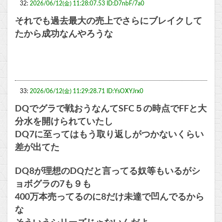
32:
2026/06/12(金) 11:28:07.53 ID:D7nbF/7a0
それでも過去最大の売上でさらにブレイクして
たから成功なんやろうな
33:
2026/06/12(金) 11:29:28.71 ID:YsOXYJrx0
DQでグラで戦おうなんてSFC５の時点でFFと大
分水を開けられていたし
DQ7に至ってはもう取り返しがつかないくらい
差が出てた
DQ8が理想のDQだと言ってる奴等もいるがシ
ョボグラの7も９も
400万本売ってるのに8だけ未達で凹んでるから
な