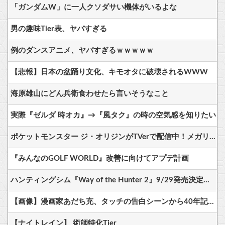
「ガンダムW」に一人クソダサい機体がいるよな
男の趣味Tier表、ヤバすぎる
例のダンスアニメ、ヤバすぎるｗｗｗｗｗ
【悲報】日本の盆踊り文化、キモオタに破壊されるWWW
海原雄山にどん兵衛食わせたら言いそうなこと
実際『ゼルダ 時オカ』→『風タク』の時の空気感を知りたい
ポケットモンスター ジ・オリジンがTVerで配信中！メガリザードンXが初お披露目された作品
『みんなのGOLF WORLD』改善に向けてアプデ計画
ハンティングシム『Way of the Hunter 2』9/29発売決定＆PSStoreでプレオーダー可能に—デラックス版は24時間早期アクセス、前作購入者は10％割引も
【画像】漫画家あだち充、タッチの告白シーンから40年記念で自分自身が浅倉南になりきり投稿
【ナイトレイン】 術師特化Tier