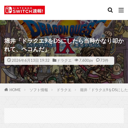
堀井「ドラクエ9をDSにしたら当時かなり叩か
れて、ヘコんだ」
2026年6月13日 19:32
ドラクエ
7,600
pv
73件
HOME
ソフト情報
ドラクエ
堀井「ドラクエ9をDSにし