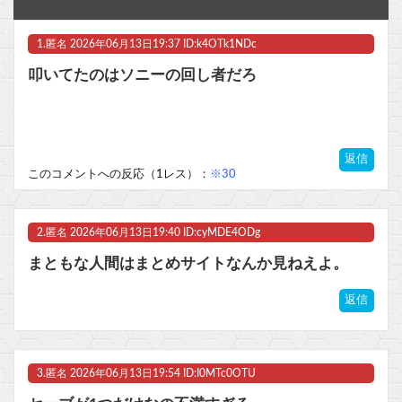
『みんなのGOLF WORLD』改善に向けてアプデ計画
1.
匿名
2026年06月13日19:37 ID:k4OTk1NDc
カプコン「『モンハンワイルズ』販売は“改善傾向”―中長期でワールド超え目指す」
叩いてたのはソニーの回し者だろ
【フレームアームズ・ガール】「ミヅキ School Swimsuits ホワイトVer.」プラモデル【明日予約開始】他
ルビィちゃんの声優、浜ちゃんにイジられてから歯車が狂いだしてしまうｗｗｗｗｗｗｗ他
返信
【FF14】☆24フル装備高揚侍さん、クレセントアイル北征編CEをたった20秒で討伐してしまう【動画】
このコメントへの反応（1レス）：
※30
マスク 十兆円を失う‥投資家「アメリカ党？バカかコイツw」
2.
匿名
2026年06月13日19:40 ID:cyMDE4ODg
ビットコイン再び1600万円へ。ドル円は147円に
まともな人間はまとめサイトなんか見ねえよ。
返信
Powered by livedoor 相互RSS
3.
匿名
2026年06月13日19:54 ID:I0MTc0OTU