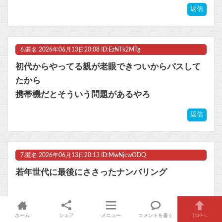
返信
6.
匿名
2026年06月13日20:08 ID:EzNTk2MTg
初代からやってる親が老眼できついからパスして
たから
携帯機だとそういう問題があるやろ
返信
7.
匿名
2026年06月13日20:13 ID:MwNjcwODQ
若年世代に最後にささったナンバリング
ホーム
シェア
メニュー
コメントを書く
TOPへ
返信