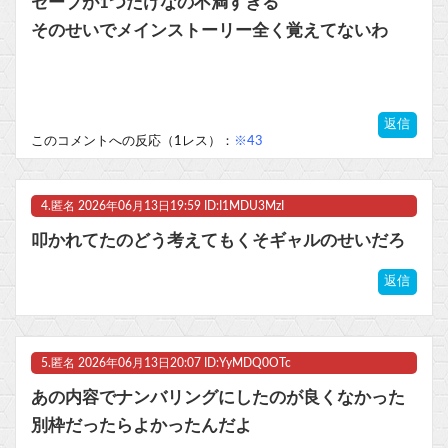
セーブが1つだけなの不満すぎる
そのせいでメインストーリー全く覚えてないわ
返信
このコメントへの反応（1レス）：
※43
4.
匿名
2026年06月13日19:59 ID:I1MDU3MzI
叩かれてたのどう考えてもくそギャルのせいだろ
返信
5.
匿名
2026年06月13日20:07 ID:YyMDQ0OTc
あの内容でナンバリングにしたのが良くなかった
別枠だったらよかったんだよ