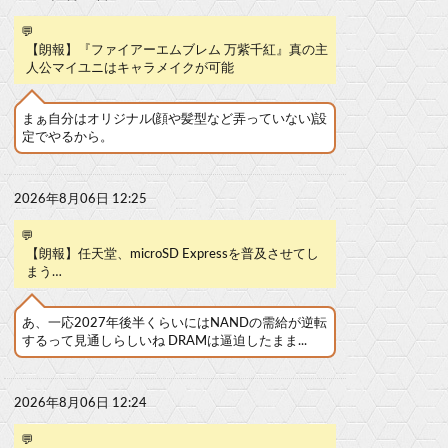
💬
【朗報】『ファイアーエムブレム 万紫千紅』真の主
人公マイユニはキャラメイクが可能
まぁ自分はオリジナル(顔や髪型など弄っていない)設
定でやるから。
2026年8月06日 12:25
💬
【朗報】任天堂、microSD Expressを普及させてし
まう…
あ、一応2027年後半くらいにはNANDの需給が逆転
するって見通しらしいね DRAMは逼迫したまま...
2026年8月06日 12:24
💬