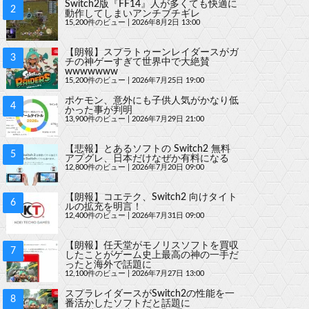
Switch2版『FF14』人が多くても快適に
動作してしまいアンチブチギレ
15,200件のビュー
|
2026年8月2日 13:00
【朗報】スプラトゥーンレイダースがガ
チの神ゲーすぎて世界中で大絶賛
wwwwwww
15,200件のビュー
|
2026年7月25日 19:00
ポケモン、意外にも子供人気がかなり低
かった事が判明
13,900件のビュー
|
2026年7月29日 21:00
【悲報】とあるソフトの Switch2 無料
アプグレ、日本だけなぜか有料になる
12,800件のビュー
|
2026年7月20日 09:00
【朗報】コエテク、Switch2 向けタイト
ルの拡充を明言！
12,400件のビュー
|
2026年7月31日 09:00
【朗報】任天堂がモノリスソフトを買収
したことがゲーム史上最高の神の一手だ
ったと海外で話題に
12,100件のビュー
|
2026年7月27日 13:00
スプラレイダースがSwitch2の性能を一
番活かしたソフトだと話題に