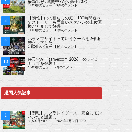
移動15秒､戦闘中27秒､蘇生20秒
3,800件のビュー
|
39件のコメント
【朗報】ほの暮らしの庭、100時間遊べ
てストーリーも面白いスタバレの上位互
換だとまじで好評
3,000件のビュー
|
11件のコメント
パラノマサイトっていうゲームを2作連
続クリアした
1,600件のビュー
|
18件のコメント
任天堂が「gamescom 2026」のライン
ナップを発表！
1,200件のビュー
|
2件のコメント
週間人気記事
【朗報】スプラレイダース、完全にモン
ハンだと話題に
18,500件のビュー
|
2026年7月23日 17:00