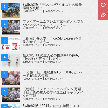
Switch2版『モンハンワイルズ』の動作
環境が判明！
8,200件のビュー
|
54件のコメント
ファイアーエムブレム万紫千紅とんでも
ないネタバレをしてしまう…
7,800件のビュー
|
49件のコメント
【朗報】任天堂、microSD Expressを普
及させてしまう…
6,000件のビュー
|
27件のコメント
任天堂、FEの主人公の性別を｢TypeA｣
｢TypeB｣と言ってしまう…
5,600件のビュー
|
97件のコメント
FE万紫千紅、難易度が｢ノーマル｣と｢ハ
ード｣のみの模様
4,900件のビュー
|
37件のコメント
【朗報】『ファイアーエムブレム 万紫
千紅』真の主人公マイユニはキャラメイ
クが可能
4,500件のビュー
|
44件のコメント
Switch2版『FF14』ロード時間‥エリア