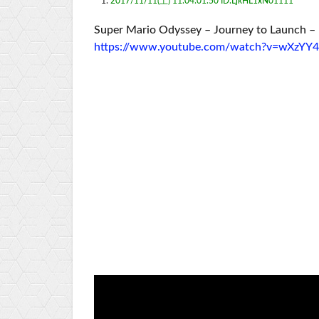
1:
2017/11/11(土) 11:04:01.50 ID:LjkHL1xN01111
Super Mario Odyssey – Journey to Launch –
https://www.youtube.com/watch?v=wXzYY4