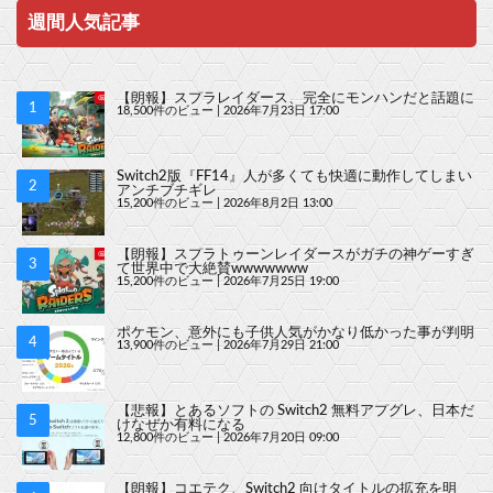
週間人気記事
【朗報】スプラレイダース、完全にモンハンだと話題に
18,500件のビュー
|
2026年7月23日 17:00
Switch2版『FF14』人が多くても快適に動作してしまい
アンチブチギレ
15,200件のビュー
|
2026年8月2日 13:00
【朗報】スプラトゥーンレイダースがガチの神ゲーすぎ
て世界中で大絶賛wwwwwww
15,200件のビュー
|
2026年7月25日 19:00
ポケモン、意外にも子供人気がかなり低かった事が判明
13,900件のビュー
|
2026年7月29日 21:00
【悲報】とあるソフトの Switch2 無料アプグレ、日本だ
けなぜか有料になる
12,800件のビュー
|
2026年7月20日 09:00
【朗報】コエテク、Switch2 向けタイトルの拡充を明