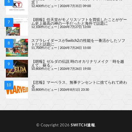
言！
12,400件のビュー
|
2026年7月31日 09:00
【朗報】任天堂がモノリスソフトを買収したことがゲー
ム史上最高の神の一手だったと海外で話題に
12,100件のビュー
|
2026年7月27日 13:00
スプラレイダースがSwitch2の性能を一番活かしたソフ
トだと話題に
11,700件のビュー
|
2026年7月24日 15:00
【朗報】ゼルダの伝説 時のオカリナリメイク「時を越
えて、蘇る」
10,800件のビュー
|
2026年7月26日 19:00
【悲報】マーベラス、無事テンセントに捨てられて終わ
る
10,800件のビュー
|
2026年8月1日 23:30
© Copyright 2026
SWITCH速報
.