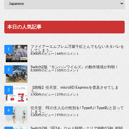
本日の人気記事
ファイアーエムブレム万紫千紅とんでもないネタバレを
してしまう…
8,800件のビュー
|
64件のコメント
Switch2版『モンハンワイルズ』の動作環境が判明！
8,000件のビュー
|
53件のコメント
【朗報】任天堂、microSD Expressを普及させてしま
う…
5,900件のビュー
|
27件のコメント
任天堂、FEの主人公の性別を｢TypeA｣｢TypeB｣と言って
しまう…
5,600件のビュー
|
97件のコメント
Switch2版『FF14』ロード時間‥エリア移動15秒､戦闘