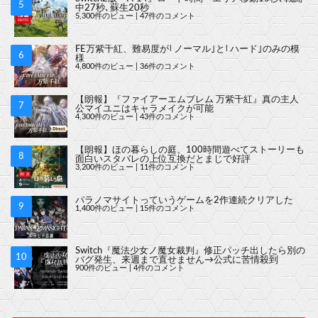
中27秒､蘇生20秒
5,300件のビュー
|
47件のコメント
FE万紫千紅、難易度が｢ノーマル｣と｢ハード｣のみの模
様
4,800件のビュー
|
36件のコメント
【朗報】『ファイアーエムブレム 万紫千紅』真の主人
公マイユニはキャラメイクが可能
4,300件のビュー
|
43件のコメント
【朗報】ほの暮らしの庭、100時間遊べてストーリーも
面白いスタバレの上位互換だとまじで好評
3,200件のビュー
|
11件のコメント
パラノマサイトっていうゲームを2作連続クリアした
1,400件のビュー
|
15件のコメント
Switch『魔法少女ノ魔女裁判』修正パッチ出したら別の
バグ発生、来週まで直せません→公式に苦情殺到
900件のビュー
|
4件のコメント