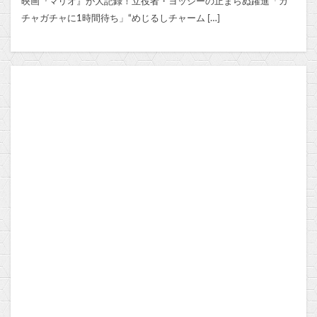
映画『マリオ』が大記録！立役者・ヨッシーの止まらぬ躍進「ガ
チャガチャに1時間待ち」“めじるしチャーム […]