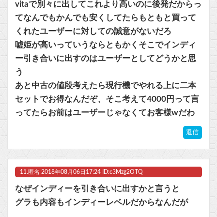
vitaで別々に出してこれより高いのに後発だからっ
てなんでもかんでも安くしてたらもともと買って
くれたユーザーに対しての誠意がないだろ
嘘姫が高いっていうならともかくそこでインディ
ー引き合いに出すのはユーザーとしてどうかと思
う
あと中古の値段考えたら現行機でやれる上に二本
セットでお得なんだぞ、そこ考えて4000円って言
ってたらお前はユーザーじゃなくてお客様wだわ
返信
11.
匿名
2018年08月06日17:24 ID:c3Mzg2OTQ
なぜインディーを引き合いに出すかと言うと
グラも内容もインディーレベルだからなんだが