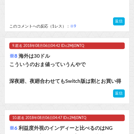
返信
このコメントへの反応（1レス）：
※9
9.
匿名
2018年08月06日04:42 ID:c2MjI3NTQ
※8
海外は30ドル
こういうのおま値っていうんやで
深夜廻、夜廻合わせてもSwitch版は割とお買い得
返信
10.
匿名
2018年08月06日04:47 ID:c2MjI3NTQ
※6
利益度外視のインディーと比べるのはNG