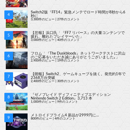
Switch2版『FF14』緊急メンテでロード時間が8秒から6
秒に
3,300件のビュー
|
27件のコメント
【悲報】浜口氏「『FF7 リバース』の大量コンテンツで
疲れ、離れたプレイヤーいた」
3,000件のビュー
|
40件のコメント
フロム「『The Duskbloods』ネットワークテストに沢山
のご応募をいただき誠にありがとうございました｡」
2,900件のビュー
|
19件のコメント
【朗報】Switch2、ゲームキューブを抜く。発売約1年で
2368万台突破
2,400件のビュー
|
30件のコメント
『ゼノブレイド ディフィニティブエディション
Nintendo Switch 2 Edition』3,713 本
1,000件のビュー
|
9件のコメント
メトロイドプライム4 新品が2999円に…
800件のビュー
|
4件のコメント