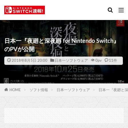
日本一『夜廻と深夜廻 for Nintendo Switch』
のPVが公開
2018年8月5日 20:00
日本一ソフトウェア
0
pv
11件
HOME
ソフト情報
日本一ソフトウェア
日本一『夜廻と深夜廻 