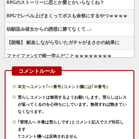
RPGのストーリーに恋とか愛とかいらなくね？
RPGでレベル上げまくってボスも余裕にするやつｗｗｗｗ
幼馴染み彼女からの誘惑に勝てなくて…♪
【朗報】 献血しながら引いたガチャがまさかの結果に
ファイファン5で唯一学んだことｗｗｗｗｗｗｗｗ
【ナイトレイン】 1年やって深度2の雑魚ニキが発見される
家庭用ゲーム機ビジネスって完全に破綻したよな
本文へコメント｢>>番号｣コメント欄には｢※番号｣
【にじさんじ】委員長、Claude Codeまで手出してるんか…『もう何でも作れそうやな』
荒らしコメントは無視するようお願いします。荒らしはレス
が返ってくるのを心待ちにしています。無視すれば飽きてい
【艦これ】もちもちーの本気 他
なくなります。
｢管理人へ ※番は荒らしです｣とコメント記入でスグ対応し
【艦これ】てーいとーくさんっ♪ 他
ます
【艦これ】競泳水着いんのかよ
↑コメント欄へは反映されません