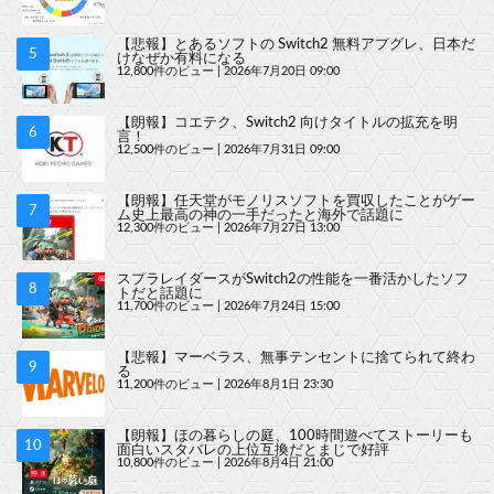
【悲報】とあるソフトの Switch2 無料アプグレ、日本だ
けなぜか有料になる
12,800件のビュー
|
2026年7月20日 09:00
【朗報】コエテク、Switch2 向けタイトルの拡充を明
言！
12,500件のビュー
|
2026年7月31日 09:00
【朗報】任天堂がモノリスソフトを買収したことがゲー
ム史上最高の神の一手だったと海外で話題に
12,300件のビュー
|
2026年7月27日 13:00
スプラレイダースがSwitch2の性能を一番活かしたソフ
トだと話題に
11,700件のビュー
|
2026年7月24日 15:00
【悲報】マーベラス、無事テンセントに捨てられて終わ
る
11,200件のビュー
|
2026年8月1日 23:30
【朗報】ほの暮らしの庭、100時間遊べてストーリーも
面白いスタバレの上位互換だとまじで好評
10,800件のビュー
|
2026年8月4日 21:00