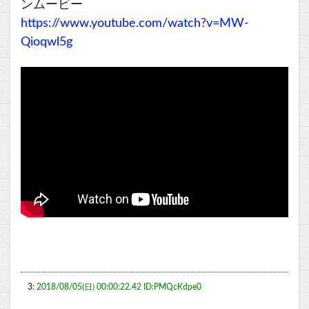
ンムービー
https://www.youtube.com/watch?v=MW-
Qioqwl5g
3:
2018/08/05(日) 00:00:22.42 ID:PMQcKdpe0