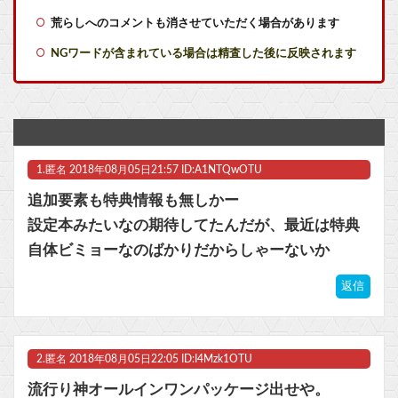
荒らしへのコメントも消させていただく場合があります
【艦これ】でもイベントのたびに思うんだ 空母機動部隊ってクソだわ！
NGワードが含まれている場合は精査した後に反映されます
ドラクエ11クリアしたけどこれが名作？
現役最強セクシー女優・瀬戸環奈がパチ屋来店イベントをした結果ｗｗｗｗｗ
【画像】漫画・アニメの「武人系敵幹部」に付きまといがちな疑問ｗｗｗｗ
1.
匿名
2018年08月05日21:57 ID:A1NTQwOTU
【ウマ娘】武さんが引退したらウマ娘に実装されそう
追加要素も特典情報も無しかー
【画像】なろう主人公さん、ガチでとんでもない理由で追放されるwww他
設定本みたいなの期待してたんだが、最近は特典
自体ビミョーなのばかりだからしゃーないか
幼女戦記のターニャ・デグレチャフって見ててイラつかね？他
返信
【画像】姪っ子集団「おじちゃん、夏休みの間ずっと泊ってくね」他
マスク 十兆円を失う‥投資家「アメリカ党？バカかコイツw」
2.
匿名
2018年08月05日22:05 ID:I4Mzk1OTU
ビットコイン再び1600万円へ。ドル円は147円に
流行り神オールインワンパッケージ出せや。