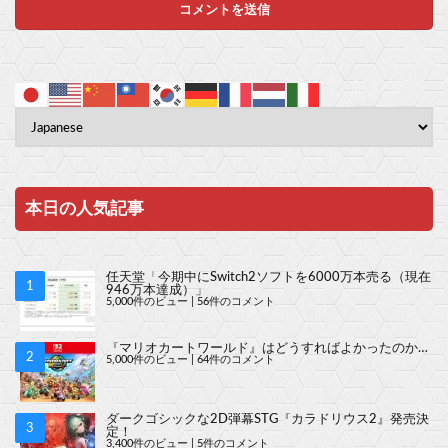
本日の人気記事
任天堂「今期中にSwitch2ソフトを6000万本売る（現在
946万本達成）」
5,000件のビュー
|
56件のコメント
『マリオカートワールド』はどうすればよかったのか…
5,000件のビュー
|
64件のコメント
ダークゴシックな2D弾幕STG『カラドリウス2』発売決
定！
3,400件のビュー
|
5件のコメント