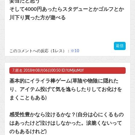
妥当だと思う
そして4000円あったらスタデューとかゴルフとか
川下り買った方が遊べる
返信
このコメントへの反応（1レス）：
※10
7.
匿名
2018年08月06日00:50 ID:YzMjkzMzY
基本的にイライラ棒ゲーム(草陰や物陰に隠れた
り、アイテム投げて気を逸らしたりしてお化けを
まくこともある)
感受性豊かなら泣けるかな？(自分は心にくるもの
はあったけど泣けはしなかった。涙脆くないって
のもあるけれど)