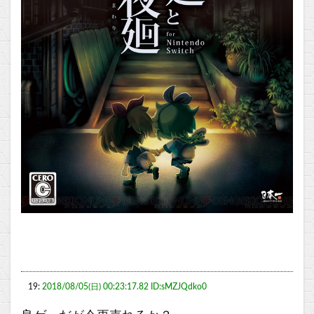
19:
2018/08/05(日) 00:23:17.82 ID:sMZJQdko0