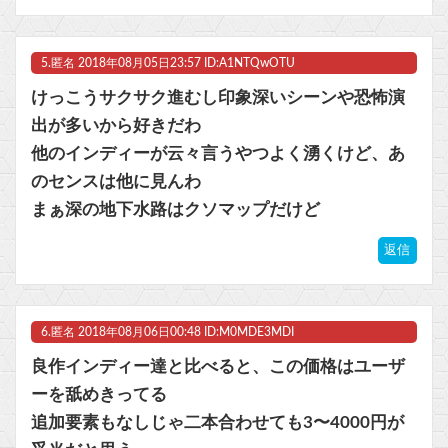
5.
匿名
2018年08月05日23:57 ID:A1NTQwOTU
けっこうサクサク進むし印象深いシーンや恐怖演
出が多いから好きだわ
他のインディーが云々言うやつよく湧くけど、あ
のセンスは他に見んわ
まぁ深の地下水路はクソマップだけど
返信
6.
匿名
2018年08月06日00:48 ID:M0MDE3MDI
良作インディー達と比べると、この価格はユーザ
ーを舐めきってる
追加要素もなしじゃ二本合わせても3〜4000円が