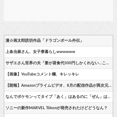
漫☆画太郎読切作品「ドラゴンボール外伝」
上条当麻さん、女子寮暮らしwwwwww
サザエさん世界の夫「妻が昼食代500円しかくれない…この弁当屋、500円で売っている！その上店員さんも美人だ！毎日行こう！」
【画像】YouTubeコメント欄、キレッキレ
【朗報】Amazonプライムビデオ、8月の配信作品が異次元の凄さ！体感気温50度越えへ
なんでポケモンってタイプ「あく」はあるのに「ぜん」は無いの？
ソニーの新作MARVEL Tōkonが発売されたけどどうなん？