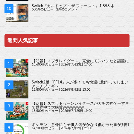
Switch『カルドセプト ザ ファースト』1,858 本
600件のビュー
|
2件のコメント
週間人気記事
【朗報】スプラレイダース、完全にモンハンだと話題に
18,600件のビュー
|
2026年7月23日 17:00
Switch2版『FF14』人が多くても快適に動作してしまい
アンチブチギレ
15,800件のビュー
|
2026年8月2日 13:00
【朗報】スプラトゥーンレイダースがガチの神ゲーすぎ
て世界中で大絶賛wwwwwww
15,500件のビュー
|
2026年7月25日 19:00
ポケモン、意外にも子供人気がかなり低かった事が判明
14,100件のビュー
|
2026年7月29日 21:00