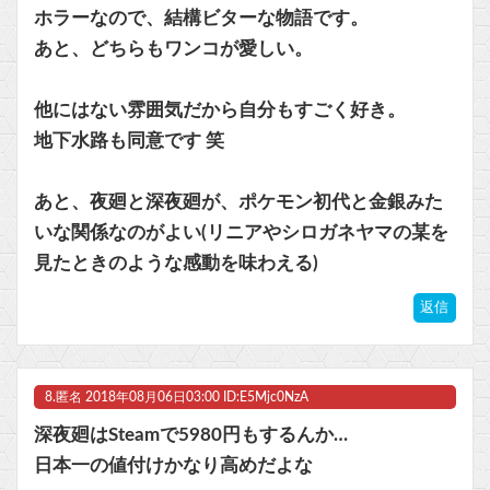
ホラーなので、結構ビターな物語です。
あと、どちらもワンコが愛しい。
他にはない雰囲気だから自分もすごく好き。
地下水路も同意です 笑
あと、夜廻と深夜廻が、ポケモン初代と金銀みた
いな関係なのがよい(リニアやシロガネヤマの某を
見たときのような感動を味わえる)
返信
8.
匿名
2018年08月06日03:00 ID:E5Mjc0NzA
深夜廻はSteamで5980円もするんか…
日本一の値付けかなり高めだよな