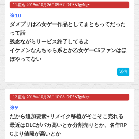
11.
匿名
2019年10月26日09:57 ID:E5NTgyNg=
※10
ダメプリは乙女ゲー作品としてまともってだった
って話
残念ながらサービス終了してるよ
イケメンなんちゃら系とか乙女ゲーCSファンはほ
ぼやってない
返信
12.
匿名
2019年10月26日10:06 ID:E5NTgyNg=
※9
だから追加要素+リメイク移植がそこそこ売れる
最近はDLCがバカ高いとか分割売りとか、名作RP
Gより値段が高いとか