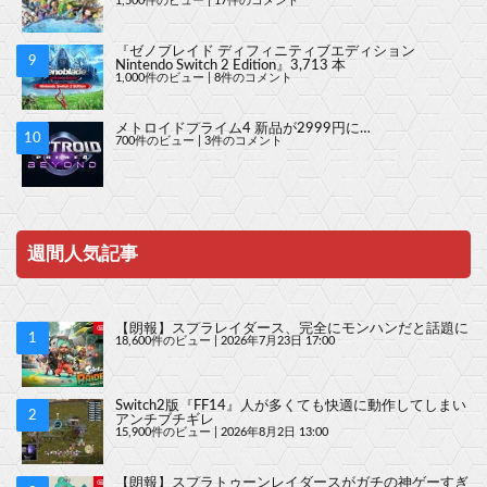
1,500件のビュー
|
17件のコメント
『ゼノブレイド ディフィニティブエディション
Nintendo Switch 2 Edition』3,713 本
1,000件のビュー
|
8件のコメント
メトロイドプライム4 新品が2999円に…
700件のビュー
|
3件のコメント
週間人気記事
【朗報】スプラレイダース、完全にモンハンだと話題に
18,600件のビュー
|
2026年7月23日 17:00
Switch2版『FF14』人が多くても快適に動作してしまい
アンチブチギレ
15,900件のビュー
|
2026年8月2日 13:00
【朗報】スプラトゥーンレイダースがガチの神ゲーすぎ