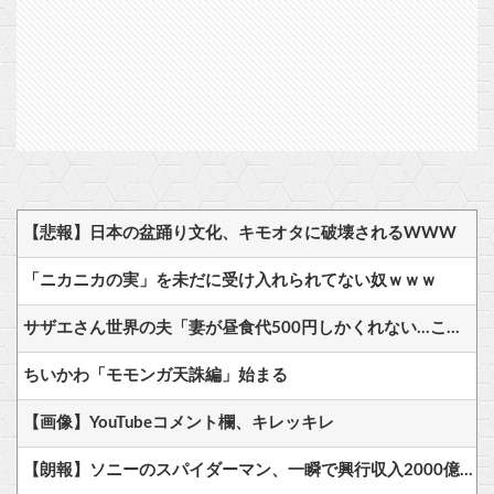
【悲報】日本の盆踊り文化、キモオタに破壊されるWWW
「ニカニカの実」を未だに受け入れられてない奴ｗｗｗ
サザエさん世界の夫「妻が昼食代500円しかくれない…この弁当屋、500円で売っている！その上店員さんも美人だ！毎日行こう！」
ちいかわ「モモンガ天誅編」始まる
【画像】YouTubeコメント欄、キレッキレ
【朗報】ソニーのスパイダーマン、一瞬で興行収入2000億円突破…アニメ漫画が世界一人気とはなんだったのか