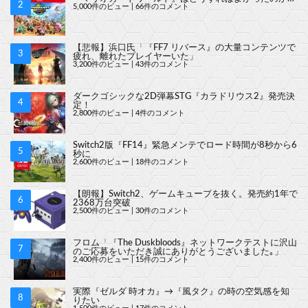
5,000件のビュー
|
66件のコメント
【悲報】浜口氏「『FF7 リバース』の大量コンテンツで
疲れ、離れたプレイヤーいた」
3,200件のビュー
|
43件のコメント
ダークゴシックな2D弾幕STG『カラドリウス2』発売決
定！
2,800件のビュー
|
4件のコメント
Switch2版『FF14』緊急メンテでロード時間が8秒から6
秒に
2,600件のビュー
|
18件のコメント
【朗報】Switch2、ゲームキューブを抜く。発売約1年で
2368万台突破
2,500件のビュー
|
30件のコメント
フロム「『The Duskbloods』ネットワークテストに沢山
のご応募をいただき誠にありがとうございました｡」
2,400件のビュー
|
15件のコメント
実際『ゼルダ 時オカ』→『風タク』の時の空気感を知
りたい