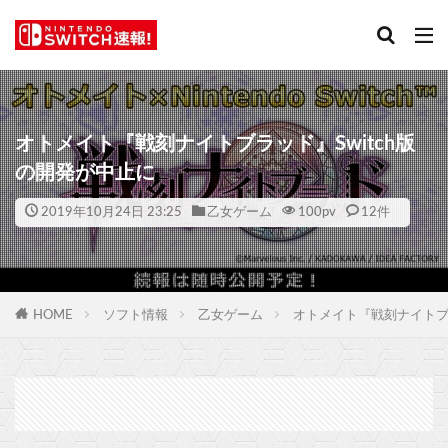
オトメイト『戦刻ナイトブラッド』Switch版
の開発が中止に
2019年10月24日 23:25
乙女ゲーム
100
pv
12件
HOME
ソフト情報
乙女ゲーム
オトメイト『戦刻ナイトブラ