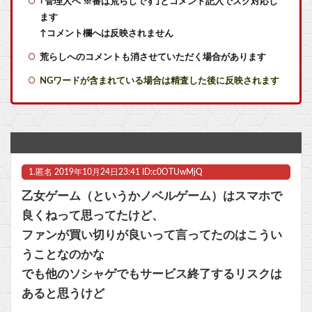
｢管理人へ ※番は荒らしです｣とコメント記入でスグ対応し
【朗報】 献血しながら引いたガチャがまさかの結果に
ます
ファイファン5で唯一学んだことｗｗｗｗｗｗｗｗ
↑コメント欄へは反映されません
荒らしへのコメントも消させていただく場合があります
サイバスターが一番輝いてたスパロボ
NGワードが含まれている場合は精査した後に反映されます
羊宮妃那さん、ヘッドドレス姿がかわいいｗｗｗｗ他
実際『ゼルダ 時オカ』→『風タク』の時の空気感を知りたい
【ラブライブ！】LuckyFes'26配信中！他
1.
匿名
2019年10月24日23:41 ID:c0OTUwMjQ
RPGでレベル上げまくってボスも余裕にするやつｗｗｗｗ
乙女ゲーム（というかノベルゲーム）はスマホで
RPGでレベル上げまくってボスも余裕にするやつｗｗｗｗ
良くねって思ってたけど、
ファンが買い切りが良いって言ってたのはこうい
【ウマ娘】武さんが引退したらウマ娘に実装されそう
うことなのかな
【画像】なろう主人公さん、ガチでとんでもない理由で追放されるwww他
でも他のソシャゲでもサービス終了するリスクは
あると思うけど
マスク 十兆円を失う‥投資家「アメリカ党？バカかコイツw」