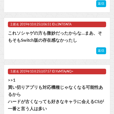
返信
ビットコイン再び1600万円へ。ドル円は147円に
2.
匿名
2019年10月25日06:51 ID:c3NTI5NTA
これソシャゲの方も微妙だったからな…まあ、そ
Powered by livedoor 相互RSS
もそもSwitch版の存在感なかったし
返信
3.
匿名
2019年10月25日07:57 ID:YxMTAyNQ=
>>1
買い切りアプリも対応機種じゃなくなる可能性あ
るから
ハードが古くなっても好きなキャラに会えるCSが
一番と言う人は多い