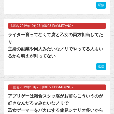
返信
4.
匿名
2019年10月25日08:03 ID:YxMTAyNQ=
ライター育ってなくて腐と乙女の両方担当してた
り
主婦の副業や同人みたいなノリでやってる人もい
るから萌えが判ってない
返信
5.
匿名
2019年10月25日08:09 ID:YxMTAyNQ=
アプリゲーは雑食スタッ腐がお前らこういうのが
好きなんだろｗみたいなノリで
乙女ゲーマーをバカにする偏見シナリオ多いから