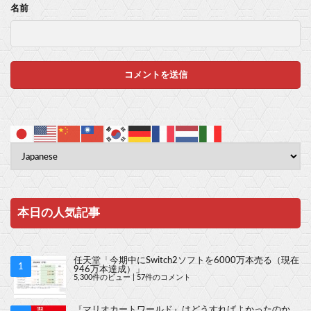
名前
本日の人気記事
任天堂「今期中にSwitch2ソフトを6000万本売る（現在
946万本達成）」
5,300件のビュー
|
57件のコメント
『マリオカートワールド』はどうすればよかったのか…