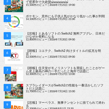
て世界中で大絶賛wwwwwww
15,500件のビュー
|
2026年7月25日 19:00
ポケモン、意外にも子供人気がかなり低かった事が判明
14,100件のビュー
|
2026年7月29日 21:00
【悲報】とあるソフトの Switch2 無料アプグレ、日本だ
けなぜか有料になる
12,800件のビュー
|
2026年7月20日 09:00
【朗報】コエテク、Switch2 向けタイトルの拡充を明
言！
12,500件のビュー
|
2026年7月31日 09:00
【朗報】任天堂がモノリスソフトを買収したことがゲー
ム史上最高の神の一手だったと海外で話題に
12,300件のビュー
|
2026年7月27日 13:00
スプラレイダースがSwitch2の性能を一番活かしたソフ
トだと話題に
11,700件のビュー
|
2026年7月24日 15:00
【悲報】マーベラス、無事テンセントに捨てられて終わ
る
11,200件のビュー
|
2026年8月1日 23:30