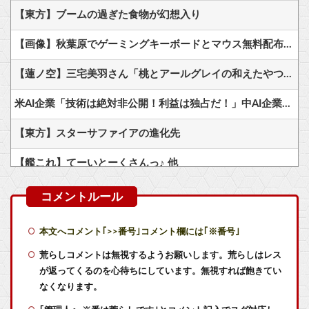
【東方】ブームの過ぎた食物が幻想入り
【画像】秋葉原でゲーミングキーボードとマウス無料配布するよ→結果
【蓮ノ空】三宅美羽さん「桃とアールグレイの和えたやつ食べたい」【ラブライブ！】
米AI企業「技術は絶対非公開！利益は独占だ！」中AI企業「人類に公開します、独り占めなんて罰が当たる」←これｗｗ
【東方】スターサファイアの進化先
【艦これ】てーいとーくさんっ♪ 他
【艦これ】でもイベントのたびに思うんだ 空母機動部隊ってクソだわ！
【艦これ】敵の戦力を掃討してから輸送部隊投入するのがふつうなのに まず強行輸送から入る作戦たてる艦これ世界の大本営どうなってるの
本文へコメント｢>>番号｣コメント欄には｢※番号｣
【悲報】メディア『”サ終”相次ぐスマホゲーム、倒産も急増。過去最多ペースで推移』
荒らしコメントは無視するようお願いします。荒らしはレス
が返ってくるのを心待ちにしています。無視すれば飽きてい
Switch2版『モンハンワイルズ』の動作環境が判明！
なくなります。