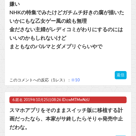
嫌い
NHKの特集でみたけどガチムチ好きの腐が描いた
いかにもな乙女ゲー風の絵も無理
金ださない主婦がレディコミがわりにするのには
いいのかもしれないけど
まともなのパルマとダメプリぐらいやで
返信
このコメントへの反応（1レス）：
※10
6.
匿名
2019年10月25日08:26 ID:cwMTMwNzU
スマホアプリをそのままスイッチ版に移植する計
画だったなら、本家がサ終したらそりゃ発売中止
だわな。