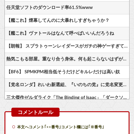
任天堂ソフトのダウンロード率61.5%www
【艦これ】煙幕してんのに大暴れしすぎちゃうか？
【艦これ】ヴァトールはなんて呼べばいいんだろうね
【朗報】 スプラトゥーンレイダースがガチの神ゲーすぎて世界中で大絶賛ｗｗｗｗｗｗｗ
熱気こもる部屋。重なり合う身体。何も起こらないはずがなく……
【BF6】 SPMKPM相当低そうだけどキルレだけは高い奴
【党名ロンダ】れいわ新選組、『いのちの党』に党名変更！さらに胡散臭くなってしまうｗｗｗｗｗ
三大傑作ゼルダライク「The Binding of Isaac」「ダークソウル」あとひとつは？
【悲報】コレコレ、月収1億円ｗｗｗそりゃ外出るのにボディガードつけるわ…
【驚報】 最近のアニメ『ヤニねこ』『地元最高！』『みいちゃんと山田さん』『ドカ食いダイスキ！ もちづきさん』
本文へコメント｢>>番号｣コメント欄には｢※番号｣