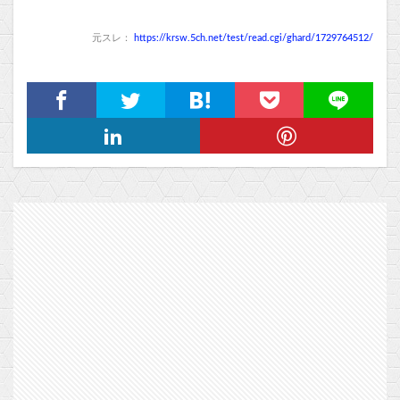
元スレ：
https://krsw.5ch.net/test/read.cgi/ghard/1729764512/