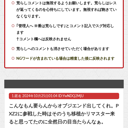
週刊少年ジャンプさん ついに100万部を割ってしまう
荒らしコメントは無視するようお願いします。荒らしはレス
が返ってくるのを心待ちにしています。無視すれば飽きてい
【悲報】ポケポケ、1年で1600万人が引退・・・
なくなります。
｢管理人へ ※番は荒らしです｣とコメント記入でスグ対応し
ちいかわ、モモンガが死ぬとかいうアホな考察
ます
【東方】怨霊にナメられてるこいしちゃん可愛いよね
↑コメント欄へは反映されません
荒らしへのコメントも消させていただく場合があります
【命題】『FF6リメイク』を絶対に大ヒットさせるために、付け加えるべき要素
NGワードが含まれている場合は精査した後に反映されます
【7/27～8/2ファミ通週販】「スプラトゥーン レイダース」2週連続1位！ほか新作に「ほの暮しの庭」「ブルーリフレクション カルテット」などランクイン！！
【決算】任天堂、純利益54%増！『トモダチコレクション わくわく生活』が約800万本売れていたｗｗｗｗｗｗ
【悲報】漫画『ナナとカオル』作者、大腸がんステージ4
1.
匿名
2024年10月25日01:04 ID:YwNDQ2MjU
【NEEDY GIRL OVERDOSE】システムサービス「超絶最かわてんしちゃん」プライズフィギュア【彩色原型公開】他
こんなもん要らんからオブジエンド出してくれ。P
【ラブライブ！】予定立てるの苦手なので行き当たりばったりの旅行しかできません他
XZ2に参戦した時はそのうち移植かリマスター来
ると思ってたのに全然日の目当たらんなぁ。
ヤニネコ・みぃちゃん・のあ先輩・もちづきさん「結婚してください！」←どうする？他