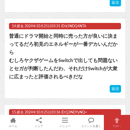
返信
14.
匿名
2024年10月25日03:31 ID:k5NDQ4NTA
普通にドラマ開始と同時に売った方が良いに決ま
ってるだろ初見のエネルギーが一番デカいんだか
ら
むしろヤクザゲームをSwitchで出しても問題ない
とセガが判断したんだわ、それだけSwitchが大衆
に広まったと評価されるべきだな
返信
15.
匿名
2024年10月25日03:36 ID:Q3NDYyNQ=
現在マリジャン1位、ロマサガ2R 2位、ハーフプラ
ホーム
シェア
メニュー
コメントを書く
TOPへ