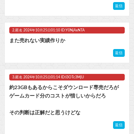
返信
【ポケモンGO】「色違い000個体」とかい逆にレアな個体
マスク 十兆円を失う‥投資家「アメリカ党？バカかコイツw」
2.
匿名
2024年10月25日01:10 ID:Y0NjAxNTA
ビットコイン再び1600万円へ。ドル円は147円に
また売れない実績作りか
返信
Powered by livedoor 相互RSS
3.
匿名
2024年10月25日01:14 ID:I3OTc3MjU
約23GBもあるからこそダウンロード専売だろが
ゲームカード分のコストが惜しいからだろ
その判断は正解だと思うけどな
返信