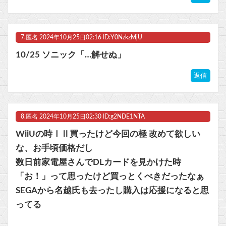
7.
匿名
2024年10月25日02:16 ID:Y0NzkzMjU
10/25 ソニック「…解せぬ」
返信
8.
匿名
2024年10月25日02:30 ID:g2NDE1NTA
WiiUの時ⅠⅡ買ったけど今回の極 改めて欲しい
な、お手頃価格だし
数日前家電屋さんでDLカードを見かけた時
「お！」って思ったけど買っとくべきだったなぁ
SEGAから名越氏も去ったし購入は応援になると思
ってる