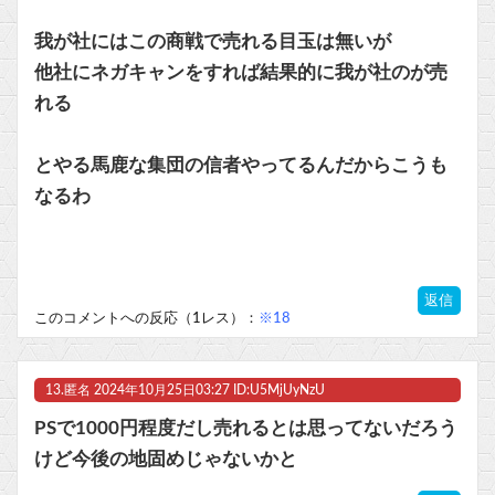
我が社にはこの商戦で売れる目玉は無いが
他社にネガキャンをすれば結果的に我が社のが売
れる
とやる馬鹿な集団の信者やってるんだからこうも
なるわ
返信
このコメントへの反応（1レス）：
※18
13.
匿名
2024年10月25日03:27 ID:U5MjUyNzU
PSで1000円程度だし売れるとは思ってないだろう
けど今後の地固めじゃないかと