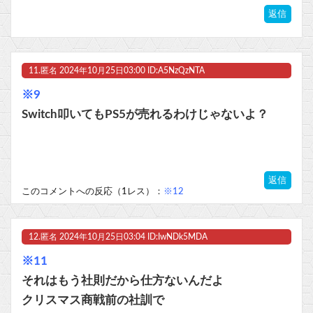
返信
11.
匿名
2024年10月25日03:00 ID:A5NzQzNTA
※9
Switch叩いてもPS5が売れるわけじゃないよ？
返信
このコメントへの反応（1レス）：
※12
12.
匿名
2024年10月25日03:04 ID:IwNDk5MDA
※11
それはもう社則だから仕方ないんだよ
クリスマス商戦前の社訓で