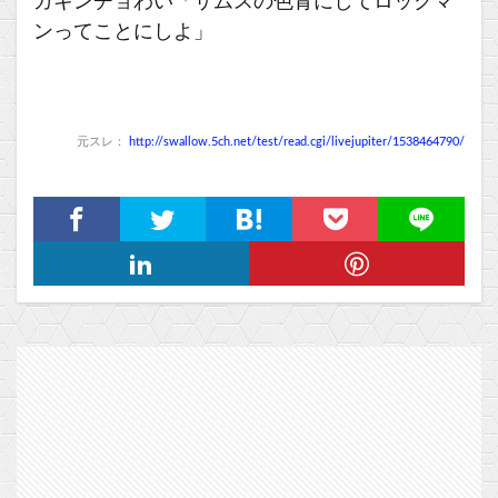
ガキンチョわい「サムスの色青にしてロックマ
ンってことにしよ」
元スレ：
http://swallow.5ch.net/test/read.cgi/livejupiter/1538464790/