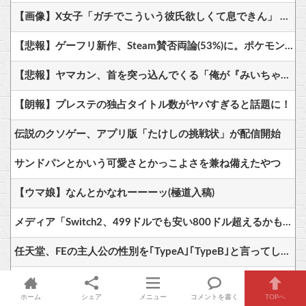
【画像】X女子「ガチでこういう彼氏欲しくて息できん」 2000万バズ
【悲報】ゲーフリ新作、Steam賛否両論(53%)に。ポケモンで磨いた技術力…
【悲報】ヤマカン、首を突っ込んでくる「俺が『みいちゃんと山田さん』のアニメ監督やりますよ？」
【朗報】プレステの独占タイトル数がヤバすぎると話題に！
伝説のクソゲー、アプリ版「たけしの挑戦状」が配信開始
サンドパンとかいう可愛さとかっこよさを兼ね備えたやつ
【ウマ娘】なんとかなれーーーッ(極道入稿)
メディア「Switch2、499ドルでも安い800ドル超えるかも。PS5は直近での値上げ可能性低い」
任天堂、FEの主人公の性別を｢TypeA｣｢TypeB｣と言ってしまう…
【艦これ】軽空母混成の潜水マスって陣形なんにしてますの？？？
ホーム
シェア
メニュー
コメントを書く
TOPへ