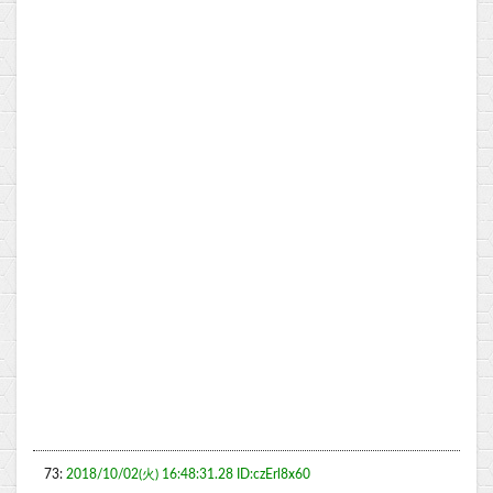
73:
2018/10/02(火) 16:48:31.28 ID:czErl8x60