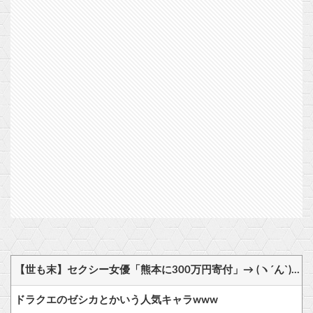
【世も末】セクシー女優「熊本に300万円寄付」→ (ヽ´ん`)「汚い金でもありがとう」
ドラクエのゼシカとかいう人気キャラwww