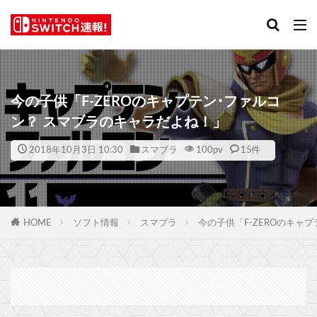
今の子供「F-ZEROのキャプテン･ファルコ
ン？ スマブラのキャラだよね！」
2018年10月3日 10:30
スマブラ
100
pv
15件
HOME
ソフト情報
スマブラ
今の子供「F-ZEROのキャ