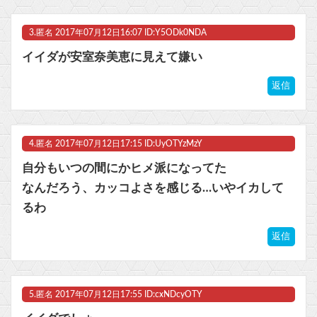
Powered by livedoor 相互RSS
3.
匿名
2017年07月12日16:07 ID:Y5ODk0NDA
イイダが安室奈美恵に見えて嫌い
返信
4.
匿名
2017年07月12日17:15 ID:UyOTYzMzY
自分もいつの間にかヒメ派になってた
なんだろう、カッコよさを感じる…いやイカして
るわ
返信
5.
匿名
2017年07月12日17:55 ID:cxNDcyOTY