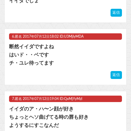
イイダでしょ
返信
6.
匿名
2017年07月12日18:02 ID:U3MjIyMDA
断然イイダですよね
はいド・・ベです
チ・ユレ待ってます
返信
7.
匿名
2017年07月12日19:04 ID:QxMjYyMzI
イイダのア・ハ〜ン顔が好き
ちょっとヘソ曲げてる時の唇も好き
ようするにすこなんだ