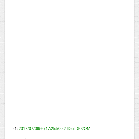
21:
2017/07/08(土) 17:25:50.32 ID:crlDf02OM