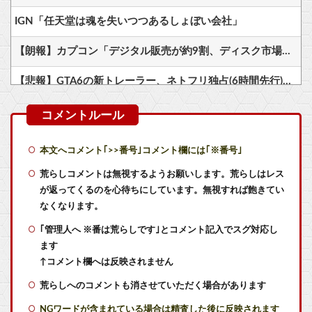
IGN「任天堂は魂を失いつつあるしょぼい会社」
【朗報】カプコン「デジタル販売が約9割、ディスク市場縮小の大きな影響は想定していない」
【悲報】GTA6の新トレーラー、ネトフリ独占(6時間先行)ｗｗｗ
世間では神ゲーと言われているが個人的にはクソゲーだと思うゲーム挙げてけ
【艦これ】ムラクモウサギ 他
本文へコメント｢>>番号｣コメント欄には｢※番号｣
【艦これ】授業中に居眠りふぶき 他
荒らしコメントは無視するようお願いします。荒らしはレス
が返ってくるのを心待ちにしています。無視すれば飽きてい
【艦これ】バニ黒潮親潮 他
なくなります。
｢管理人へ ※番は荒らしです｣とコメント記入でスグ対応し
【艦これ】ヴァトールはなんて呼べばいいんだろうね
ます
【朗報】カプコン「デジタル販売が約9割、ディスク市場縮小の大きな影響は想定していない」
↑コメント欄へは反映されません
荒らしへのコメントも消させていただく場合があります
【ラブライブ！】予定立てるの苦手なので行き当たりばったりの旅行しかできません他
NGワードが含まれている場合は精査した後に反映されます