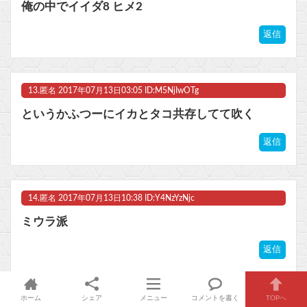
俺の中でイイダ8 ヒメ2
返信
13.
匿名
2017年07月13日03:05 ID:M5NjIwOTg
というかふつーにイカとタコ共存してて吹く
返信
14.
匿名
2017年07月13日10:38 ID:Y4NzYzNjc
ミウラ派
返信
ホーム
シェア
メニュー
コメントを書く
TOPへ
15.
匿名
2017年07月13日11:53 ID:gwMDMyNzI