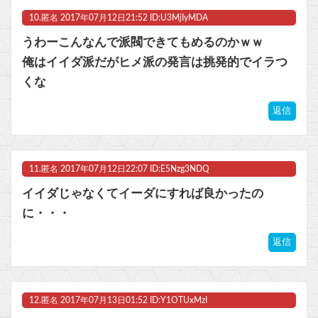
10.
匿名
2017年07月12日21:52 ID:U3MjIyMDA
うわーこんなんで派閥できてもめるのかｗｗ
俺はイイダ派だがヒメ派の発言は挑発的でイラつ
くな
返信
11.
匿名
2017年07月12日22:07 ID:E5Nzg3NDQ
イイダじゃなくてイーダにすれば良かったの
に・・・
返信
12.
匿名
2017年07月13日01:52 ID:Y1OTUxMzI