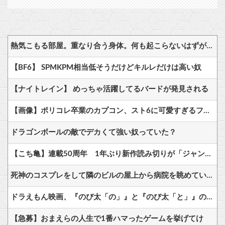
熱気こもる部屋。重なり合う身体。何も起こらないはずがなく……
【BF6】 SPMKPM相当低そうだけどキルレだけは高い奴
【ナイトレイン】 めっちゃ活躍してるバードが発見される
【画像】ポリコレ卒業のカプコン、スト6に可愛すぎるフィリピン人キャラ実装！
ドラゴンボールの敵でデカくて強い奴っていた？
【こち亀】連載50周年 1年ぶり新作読み切りが「ジャンプ」に
死神のコスプレをして隣のビルの屋上から病院を眺めていた男を逮捕ｗｗｗ
ドラえもん映画、『のび太「の」』と『のび太「と」』の違いがわからないと話題に
【急募】おまえらの人生で1番ハマったゲームを挙げてけ