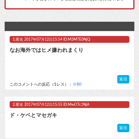
高速で185kmでかっ飛ばし事故った広末涼子さん、地上波復帰 今後の芸能活動に言及
シャアってツインテール少女時代のハマーンは好みじゃなかったの？
【悲報】若者に人気の写真加工アプリ『SNOW』、ステマで消費者庁から怒られる
1.
匿名
2017年07月12日15:54 ID:M3MTE0NjQ
【ウマ娘】（悲報）ナイスネイチャ、討ち取られる
なお海外ではヒメ嫌われまくり
ヤニネコ・みぃちゃん・のあ先輩・もちづきさん「結婚してください！」←どうする？他
近畿大学准教授、苦言「みいちゃん呼びが揶揄する言葉として使われ、当事者から具体的な苦痛が訴えられている。文化芸術は人を傷つけてもよい。ただし、傷つけ方がある」他
返信
【ポケモンGO】「色違い000個体」とかい逆にレアな個体
このコメントへの反応（1レス）：
※80
マスク 十兆円を失う‥投資家「アメリカ党？バカかコイツw」
2.
匿名
2017年07月12日15:55 ID:MwOTc1NjA
ビットコイン再び1600万円へ。ドル円は147円に
ド・ケベとマセガキ
返信