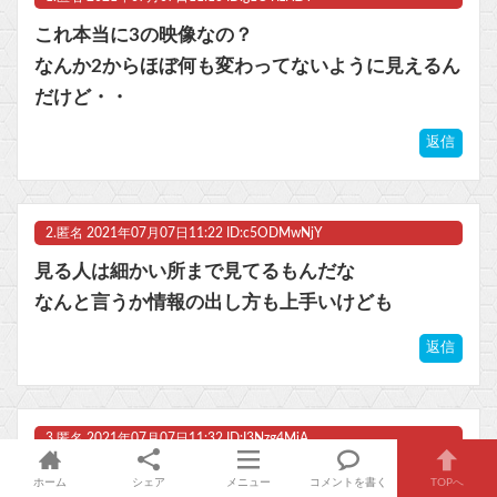
【ドラゴンボール】孫悟空のスーパーサイヤ人化という、漫画史においても歴史的瞬間！！！
これ本当に3の映像なの？
【ウマ娘】ニシノフラワーの勝負服コスで来てる売り子のウマ娘！？
なんか2からほぼ何も変わってないように見えるん
だけど・・
【放送事故】ゴールデンボンバーさん、ライブ中にヤバい観客が乱入する放送事故www他
返信
【悲報】ルビィちゃんの声優、落とし穴に落とされる・・・他
マスク 十兆円を失う‥投資家「アメリカ党？バカかコイツw」
2.
匿名
2021年07月07日11:22 ID:c5ODMwNjY
ビットコイン再び1600万円へ。ドル円は147円に
見る人は細かい所まで見てるもんだな
なんと言うか情報の出し方も上手いけども
返信
Powered by livedoor 相互RSS
3.
匿名
2021年07月07日11:32 ID:I3Nzg4MjA
ホーム
シェア
メニュー
コメントを書く
TOPへ