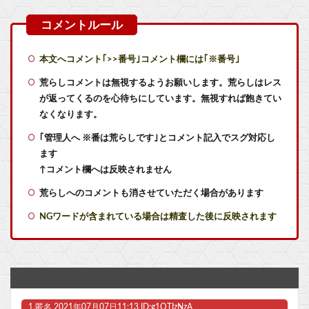
【画像】YouTubeコメント欄、キレッキレ
海原雄山にどん兵衛食わせたら言いそうなこと
本文へコメント｢>>番号｣コメント欄には｢※番号｣
『ドラクエ9 リメイク』←これDQ12発売前後に出ると思う？
荒らしコメントは無視するようお願いします。荒らしはレス
が返ってくるのを心待ちにしています。無視すれば飽きてい
ファミコンミニ「2016年発売」←マジかよｗｗｗｗｗ
なくなります。
｢管理人へ ※番は荒らしです｣とコメント記入でスグ対応し
障壁の最終兵器FF14の体験版をswitch2で始めたが これ何時間遊べば面白くなるんだ？
ます
「MYST」シリーズって正直ADVゲームの最高傑作だよね
↑コメント欄へは反映されません
荒らしへのコメントも消させていただく場合があります
バスターソード、バスターライフル←バスターってなんだよ
NGワードが含まれている場合は精査した後に反映されます
とある屋台が焼き鳥（生肉）を常温放置している様子が激写され、物議に
【新造人間キャシャーン】threezero X Yoshi.「キャシャーン with フレンダー」アクションフィギュア 原型公開【秋頃予約開始】他
【水星の魔女】グエルは物語冒頭はどんだけストレスフルだったんだよ…ってなる
1.
匿名
2021年07月07日11:13 ID:g1OTIzNzA