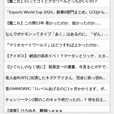
【艦これ】E5ってゴトとグロワールどっちがいいの？
「Esports World Cup 2026」鉄拳8部門まとめ。LCQから勝ち上がった無名のパキスタン勢が優勝
【艦これ】この間13年 長かったのか、短かったのか……
なんでポケモンってタイプ「あく」はあるのに、「ぜん」は無いの？
『マリオカートワールド』はどうすればよかったのか…
【アイギス】 納涼の浴衣イベ！？マータンとリッチ、エターナーが来る模様！！！
【ひぐらしのなく頃に】 前原圭一の遺書、今見るとガチで意味不明すぎるｗｗｗｗｗｗｗｗｗｗｗ
老人会RUSTに出演したキズナアイさん、完全に吹っ切れるｗｗｗｗ
昔のMMORPG「1レベルあげるのに1ヶ月かかります。ボスは12時間毎に湧いて取り合いです」
チェンソーマン2部のこのキャラ何だったの…？ 何を伝えたいキャラだったの…？
【速報】ひろゆき、離婚へｗｗｗ