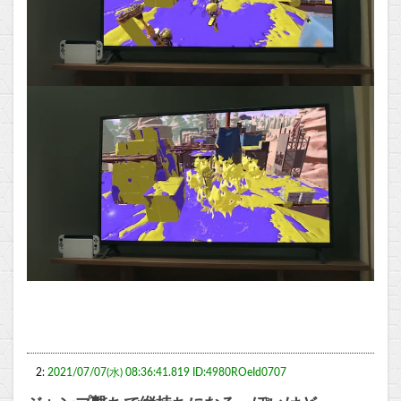
2:
2021/07/07(水) 08:36:41.819 ID:4980ROeId0707