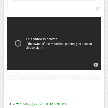
1:
2021/07/06(火) 22:39:23.03 ID:563TEtYF0