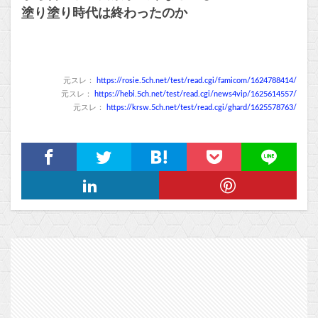
塗り塗り時代は終わったのか
元スレ：
https://rosie.5ch.net/test/read.cgi/famicom/1624788414/
元スレ：
https://hebi.5ch.net/test/read.cgi/news4vip/1625614557/
元スレ：
https://krsw.5ch.net/test/read.cgi/ghard/1625578763/