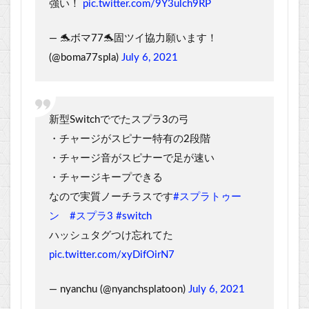
強い！
pic.twitter.com/9Y3ulch9RP
— 🐬ボマ77🐬固ツイ協力願います！
(@boma77spla)
July 6, 2021
新型Switchででたスプラ3の弓
・チャージがスピナー特有の2段階
・チャージ音がスピナーで足が速い
・チャージキープできる
なので実質ノーチラスです
#スプラトゥー
ン
#スプラ3
#switch
ハッシュタグつけ忘れてた
pic.twitter.com/xyDifOirN7
— nyanchu (@nyanchsplatoon)
July 6, 2021