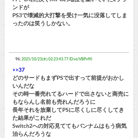
ンドが
PS3で壊滅的大打撃を受け一気に没落してしま
ったのは笑うしかない。
96:
2025/10/23(木) 02:23:43.77 ID:vz/VBPv90
>>37
どのサードもまずPSで出すって前提がおかし
いんだな
その時一番売れてるハードで出さないと商売に
もならんし名前も売れんだろうに
長年それを放棄してPSに尽くしに尽くしてき
た結果がこれだ
Switch2への対応見ててもバンナムはもう病気
治らんだろうな