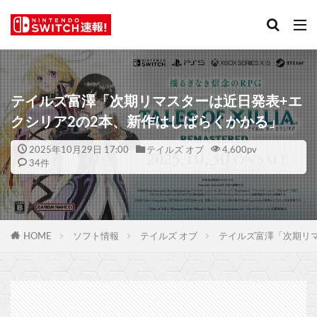
テイルズ富澤「次期リマスターは近日発表+エ
クシリア2の2本、新作はしばらくかかる」
2025年10月29日 17:00
テイルズ オブ
4,600
pv
34件
HOME
ソフト情報
テイルズ オブ
テイルズ富澤「次期リマ