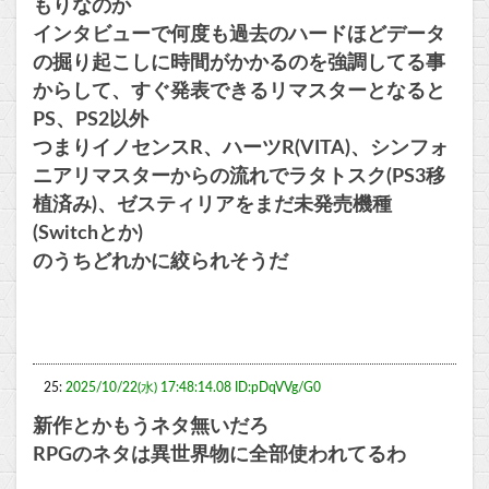
もりなのか
インタビューで何度も過去のハードほどデータ
の掘り起こしに時間がかかるのを強調してる事
からして、すぐ発表できるリマスターとなると
PS、PS2以外
つまりイノセンスR、ハーツR(VITA)、シンフォ
ニアリマスターからの流れでラタトスク(PS3移
植済み)、ゼスティリアをまだ未発売機種
(Switchとか)
のうちどれかに絞られそうだ
25:
2025/10/22(水) 17:48:14.08 ID:pDqVVg/G0
新作とかもうネタ無いだろ
RPGのネタは異世界物に全部使われてるわ