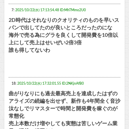
7:
2025/10/22(水) 17:13:54.48 ID:MhTMmo2U0
2D時代はそれなりのクオリティのものを早いス
パンで出してたのが良いところだったのにな
海外で売る為にグラを良くして開発費を10倍以
上にして売上はせいぜい2倍3倍
誰も得してないわ
18:
2025/10/22(水) 17:32:01.55 ID:2NKjnAfB0
曲がりなりにも過去最高売上を達成したはずの
アライズの続編を出せず、新作も4年間全く音沙
汰なしでリマスターで時間と開発費を稼ぐのが
常態化
売上本数だけ増やしても実態は苦しいゲーム業