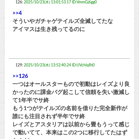
126:
2025/10/23(木) 13:01:53.17 ID:VmmGj6gg0
>>4
そういやガチャゲテイルズ全滅してたな
アイマスは生き残ってるのに
129:
2025/10/23(木) 13:52:40.24 ID:UVchlqRt0
>>126
一つはオールスターもので初動はレイズより良
かったのに課金バグ起こして信頼を失い激減し
て1年半でサ終
もう1つがテイルズの名前を借りた完全新作が
誰にも注目されず半年でサ終
レイズとアスタリアは以前から畳もうって感じ
で動いてて、本来はこの2つに移行してたはず