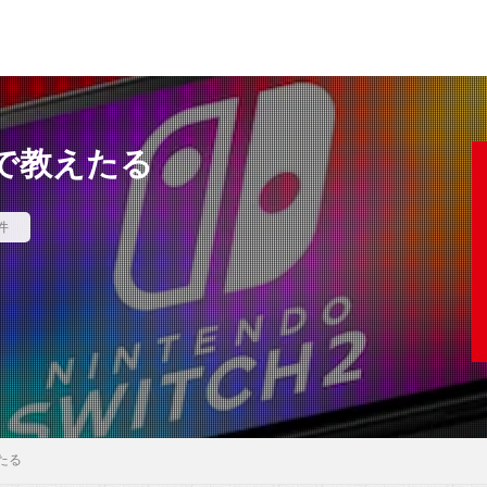
チで教えたる
件
たる