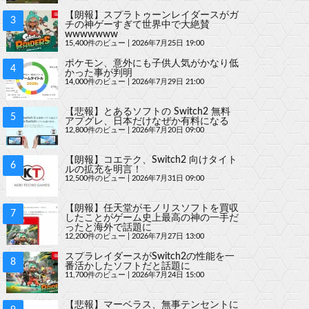
【朗報】スプラトゥーンレイダースがガ
チの神ゲーすぎて世界中で大絶賛
wwwwwww
15,400件のビュー
|
2026年7月25日 19:00
ポケモン、意外にも子供人気がかなり低
かった事が判明
14,000件のビュー
|
2026年7月29日 21:00
【悲報】とあるソフトの Switch2 無料
アプグレ、日本だけなぜか有料になる
12,800件のビュー
|
2026年7月20日 09:00
【朗報】コエテク、Switch2 向けタイト
ルの拡充を明言！
12,500件のビュー
|
2026年7月31日 09:00
【朗報】任天堂がモノリスソフトを買収
したことがゲーム史上最高の神の一手だ
ったと海外で話題に
12,200件のビュー
|
2026年7月27日 13:00
スプラレイダースがSwitch2の性能を一
番活かしたソフトだと話題に
11,700件のビュー
|
2026年7月24日 15:00
【悲報】マーベラス、無事テンセントに