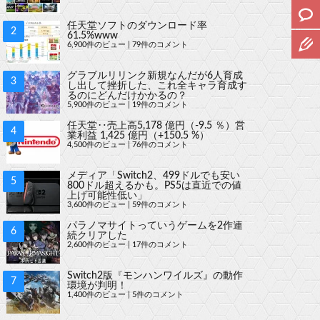
任天堂ソフトのダウンロード率
61.5%www
6,900件のビュー
|
79件のコメント
グラブルリリンク新規なんだが6人育成
し出して挫折した、これ全キャラ育成す
るのにどんだけかかるの？
5,900件のビュー
|
19件のコメント
任天堂‥売上高5,178 億円（-9.5 ％）営
業利益 1,425 億円（+150.5 %）
4,500件のビュー
|
76件のコメント
メディア「Switch2、499ドルでも安い
800ドル超えるかも。PS5は直近での値
上げ可能性低い」
3,600件のビュー
|
59件のコメント
パラノマサイトっていうゲームを2作連
続クリアした
2,600件のビュー
|
17件のコメント
Switch2版『モンハンワイルズ』の動作
環境が判明！
1,400件のビュー
|
5件のコメント