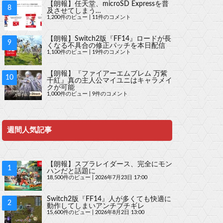
【朗報】任天堂、microSD Expressを普
及させてしまう…
1,200件のビュー
|
11件のコメント
【朗報】Switch2版『FF14』ロードが長
くなる不具合の修正パッチを本日配信
1,100件のビュー
|
19件のコメント
【朗報】『ファイアーエムブレム 万紫
千紅』真の主人公マイユニはキャラメイ
クが可能
1,000件のビュー
|
9件のコメント
週間人気記事
【朗報】スプラレイダース、完全にモン
ハンだと話題に
18,500件のビュー
|
2026年7月23日 17:00
Switch2版『FF14』人が多くても快適に
動作してしまいアンチブチギレ
15,600件のビュー
|
2026年8月2日 13:00