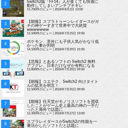
Switch2版『FF14』人が多くても快適に
動作してしまいアンチブチギレ
15,700件のビュー
|
2026年8月2日 13:00
【朗報】スプラトゥーンレイダースがガ
チの神ゲーすぎて世界中で大絶賛
wwwwwww
15,500件のビュー
|
2026年7月25日 19:00
ポケモン、意外にも子供人気がかなり低
かった事が判明
14,100件のビュー
|
2026年7月29日 21:00
【悲報】とあるソフトの Switch2 無料
アプグレ、日本だけなぜか有料になる
12,800件のビュー
|
2026年7月20日 09:00
【朗報】コエテク、Switch2 向けタイト
ルの拡充を明言！
12,500件のビュー
|
2026年7月31日 09:00
【朗報】任天堂がモノリスソフトを買収
したことがゲーム史上最高の神の一手だ
ったと海外で話題に
12,300件のビュー
|
2026年7月27日 13:00
スプラレイダースがSwitch2の性能を一
番活かしたソフトだと話題に