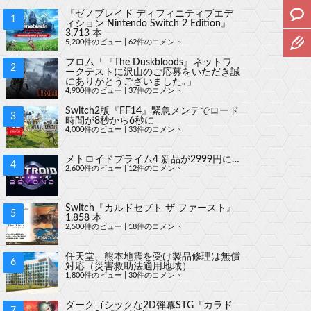
『ゼノブレイド ディフィニティブエデ
ィション Nintendo Switch 2 Edition』
3,713 本
5,200件のビュー
|
62件のコメント
フロム「『The Duskbloods』ネットワ
ークテストに沢山のご応募をいただき誠
にありがとうございました｡」
4,900件のビュー
|
37件のコメント
Switch2版『FF14』緊急メンテでロード
時間が8秒から6秒に
4,000件のビュー
|
33件のコメント
メトロイドプライム4 新品が2999円に…
2,600件のビュー
|
12件のコメント
Switch『カルドセプト ザ ファースト』
1,858 本
2,500件のビュー
|
18件のコメント
任天堂、熊本地震を受け製品修理は無償
対応（災害救助法適用地域）
1,800件のビュー
|
30件のコメント
ダークゴシックな2D弾幕STG『カラド