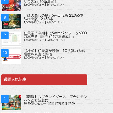
リウス2』発売決定！
1,600件のビュー
|
5件のコメント
『ほの暮しの庭』Switch2版 21,965本、
Switch版 12,458本
1,500件のビュー
|
9件のコメント
任天堂「今期中にSwitch2ソフトを6000
万本売る（現在946万本達成）」
1,500件のビュー
|
23件のコメント
【株式】任天堂が続伸 1Q決算の大幅
増益を素直に評価
1,300件のビュー
|
9件のコメント
週間人気記事
【朗報】スプラレイダース、完全にモン
ハンだと話題に
18,500件のビュー
|
2026年7月23日 17:00