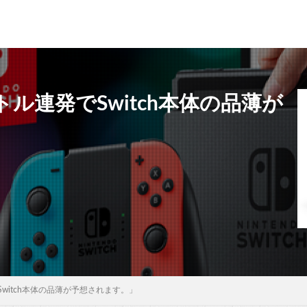
ル連発でSwitch本体の品薄が
witch本体の品薄が予想されます。」