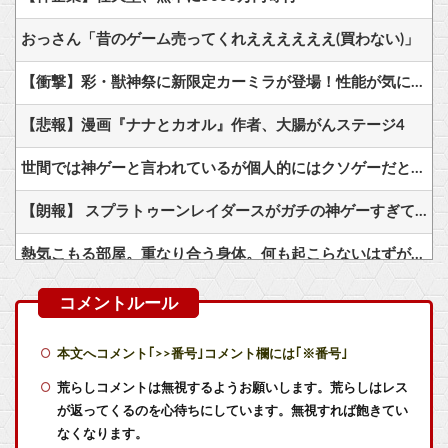
おっさん「昔のゲーム売ってくれええええええ(買わない)」
【衝撃】彩・獣神祭に新限定カーミラが登場！性能が気になる
【悲報】漫画『ナナとカオル』作者、大腸がんステージ4
世間では神ゲーと言われているが個人的にはクソゲーだと思うゲーム挙げてけ
【朗報】 スプラトゥーンレイダースがガチの神ゲーすぎて世界中で大絶賛ｗｗｗｗｗｗｗ
熱気こもる部屋。重なり合う身体。何も起こらないはずがなく……
【BF6】 SPMKPM相当低そうだけどキルレだけは高い奴
【デレマス】Pの家の合鍵を勝手に作って部屋に侵入しそうなアイドル
本文へコメント｢>>番号｣コメント欄には｢※番号｣
【NEEDY GIRL OVERDOSE】システムサービス「超絶最かわてんしちゃん」プライズフィギュア【彩色原型公開】他
荒らしコメントは無視するようお願いします。荒らしはレス
が返ってくるのを心待ちにしています。無視すれば飽きてい
【艦これ】ムラクモウサギ 他
なくなります。