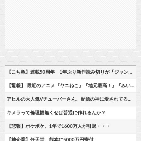
【こち亀】連載50周年 1年ぶり新作読み切りが「ジャンプ」に
【驚報】 最近のアニメ『ヤニねこ』『地元最高！』『みいちゃんと山田さん』『ドカ食いダイスキ！ もちづきさん』
アヒルの大人気Vチューバーさん、配信の神に愛されてるとしか思えない確率の偏りｗ
キメラって倫理観無くせば普通に作れるんか？
【悲報】ポケポケ、1年で1600万人が引退・・・
【神企業】任天堂、熊本に5000万円寄付