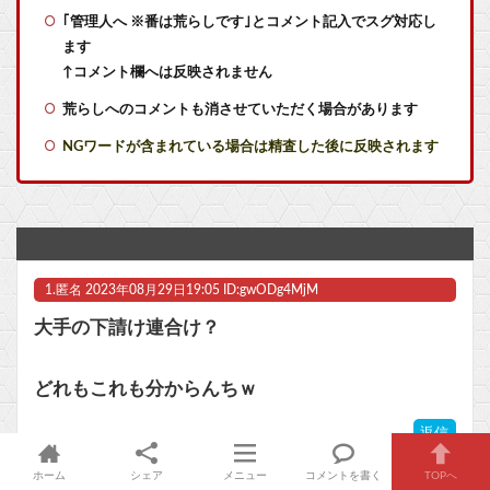
｢管理人へ ※番は荒らしです｣とコメント記入でスグ対応し
【艦これ】授業中に居眠りふぶき 他
ます
なぜ日本が誇る巨大IP「北の国から」をオープンワールドゲーム化しないのか？
↑コメント欄へは反映されません
荒らしへのコメントも消させていただく場合があります
【艦これ】バニ黒潮親潮 他
NGワードが含まれている場合は精査した後に反映されます
【艦これ】ヴァトールはなんて呼べばいいんだろうね
任天堂ソフトのダウンロード率61.5%www
【ウマ娘】昔の水着がそのまま入るジャーニー…まるで成長していない！？
1.
匿名
2023年08月29日19:05 ID:gwODg4MjM
【悲報】GTA6の新トレーラー、ネトフリ独占(6時間先行)ｗｗｗ
大手の下請け連合け？
【ラブライブ！】予定立てるの苦手なので行き当たりばったりの旅行しかできません他
どれもこれも分からんちｗ
ヤニネコ・みぃちゃん・のあ先輩・もちづきさん「結婚してください！」←どうする？他
返信
【ポケモンGO】「色違い000個体」とかい逆にレアな個体
ホーム
シェア
メニュー
コメントを書く
TOPへ