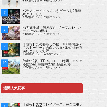
4,100件のビュー
|
61件のコメント
パラノマサイトっていうゲームを2作連
続クリアした
2,600件のビュー
|
27件のコメント
FE万紫千紅、難易度が｢ノーマル｣と｢ハ
ード｣のみの模様
2,100件のビュー
|
18件のコメント
【朗報】ほの暮らしの庭、100時間遊べ
てストーリーも面白いスタバレの上位互
換だとまじで好評
1,900件のビュー
|
6件のコメント
Switch2版『FF14』ロード時間‥エリア
移動15秒､戦闘中27秒､蘇生20秒
1,800件のビュー
|
12件のコメント
週間人気記事
【朗報】スプラレイダース、完全にモン