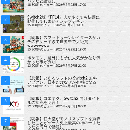
ハンだと話題に
18,500件のビュー
|
2026年7月23日 17:00
Switch2版『FF14』人が多くても快適に
動作してしまいアンチブチギレ
15,400件のビュー
|
2026年8月2日 13:00
【朗報】スプラトゥーンレイダースがガ
チの神ゲーすぎて世界中で大絶賛
wwwwwww
15,200件のビュー
|
2026年7月25日 19:00
ポケモン、意外にも子供人気がかなり低
かった事が判明
13,900件のビュー
|
2026年7月29日 21:00
【悲報】とあるソフトの Switch2 無料
アプグレ、日本だけなぜか有料になる
12,800件のビュー
|
2026年7月20日 09:00
【朗報】コエテク、Switch2 向けタイト
ルの拡充を明言！
12,500件のビュー
|
2026年7月31日 09:00
【朗報】任天堂がモノリスソフトを買収
したことがゲーム史上最高の神の一手だ
ったと海外で話題に