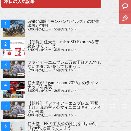
本日の人気記事
Switch2版『モンハンワイルズ』の動作
環境が判明！
9,000件のビュー
|
55件のコメント
【朗報】任天堂、microSD Expressを普
及させてしまう…
6,400件のビュー
|
33件のコメント
ファイアーエムブレム万紫千紅とんでも
ないネタバレをしてしまう…
5,200件のビュー
|
16件のコメント
任天堂が「gamescom 2026」のライン
ナップを発表！
5,000件のビュー
|
26件のコメント
【朗報】『ファイアーエムブレム 万紫
千紅』真の主人公マイユニはキャラメイ
クが可能
4,800件のビュー
|
49件のコメント
任天堂、FEの主人公の性別を｢TypeA｣
｢TypeB｣と言ってしまう…