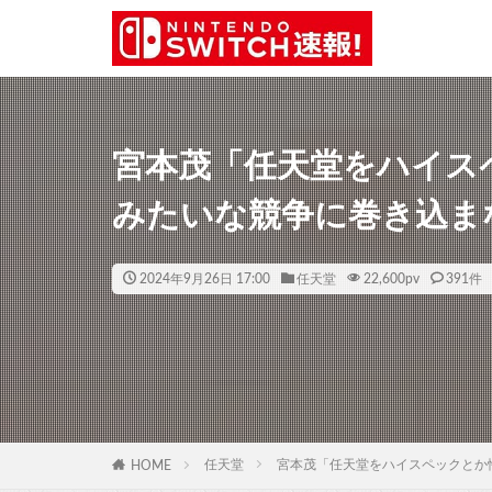
宮本茂「任天堂をハイス
みたいな競争に巻き込ま
2024年9月26日 17:00
任天堂
22,600
pv
391件
任天堂
宮本茂「任天堂をハイスペックとか
HOME