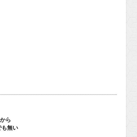
から
でも無い