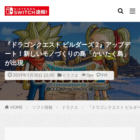
『ドラゴンクエスト ビルダーズ 2』アップデ
ート！新しいモノづくりの島「かいたく島」
が出現
2019年1月30日 22:30
ドラクエ
0
pv
9件
HOME
ソフト情報
ドラクエ
『ドラゴンクエスト ビルダ