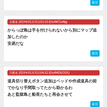
返信
【GジェネE】SDガンダム外伝まつり開幕！ガチャは来週かな？他
【beatmania IIDX】(26/08/06)「Sparkle Fruit Lab.｣に最終ルームが追加！ 追加楽曲に「サタデーナイト⭐︎ギャロップ」「じぇりー じゅえる ジャングル」「Iridescent Memories」が登場！！
2.
匿名
2019年01月31日01:33 ID:k4NTUxNjg
マスク 十兆円を失う‥投資家「アメリカ党？バカかコイツw」
からっぽ島は手を付けられないから別にマップ追
加したのか
ビットコイン再び1600万円へ。ドル円は147円に
安易だな
返信
Powered by livedoor 相互RSS
3.
匿名
2019年01月31日04:22 ID:k4MDI2ODQ
道具切り替えボタン追加はベッドや作成道具の前
でかなり手間取ってたから助かるわ
あと監獄島と船長たちと再会させて
返信