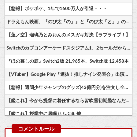
【悲報】ポケポケ、1年で1600万人が引退・・・
ドラえもん映画、『のび太「の」』と『のび太「と」』の違いがわからないと話題に
【蓮ノ空】瑠璃乃とみおんのメスガキ対決【ラブライブ！】
Switchのカプコンアーケードスタジアム1、2セールだから買ってしまった
『ほの暮しの庭』Switch2版 21,965本、Switch版 12,458本
【VTuber】Google Play「選抜！推しナイン発表会」出演者発表！『にじだけと思ってたけど座長と除夜のケツおるやんけ』
【悲報】週間少年ジャンプのグッズ(43億円分)を注文し全てキャンセルした女逮捕ｗｗｗｗｗｗｗｗ
【艦これ】今から提督に着任するなら皆吹雪初期艦なんだろうか
【艦これ】授業中に居眠りふぶき 他
【艦これ】E4とE5はどっちの方が難しい？ E5甲はウイニングランって聞いたんだけど