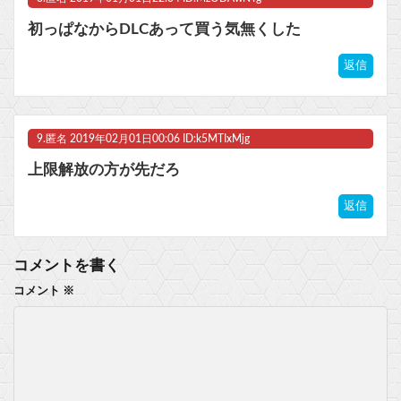
初っぱなからDLCあって買う気無くした
返信
9.
匿名
2019年02月01日00:06 ID:k5MTIxMjg
上限解放の方が先だろ
返信
コメントを書く
コメント
※