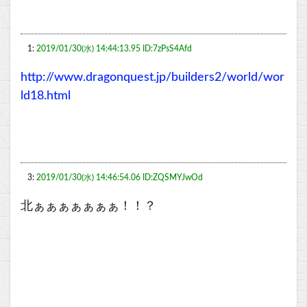
1:
2019/01/30(水) 14:44:13.95 ID:7zPsS4Afd
http://www.dragonquest.jp/builders2/world/wor
ld18.html
3:
2019/01/30(水) 14:46:54.06 ID:ZQSMYJwOd
北ぁぁぁぁぁぁぁ！！？