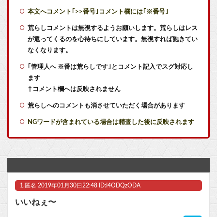
【艦これ】煙幕してんのに大暴れしすぎちゃうか？
本文へコメント｢>>番号｣コメント欄には｢※番号｣
【艦これ】ヴァトールはなんて呼べばいいんだろうね
荒らしコメントは無視するようお願いします。荒らしはレス
が返ってくるのを心待ちにしています。無視すれば飽きてい
フロム以外の高難易度ゲーをやらない理由ｗｗｗｗ
なくなります。
｢管理人へ ※番は荒らしです｣とコメント記入でスグ対応し
【悲報】 ゼノブレイド・ヨッシー・スタフォ ミリオン未達・・・
ます
Switch2版『モンハンワイルズ』の動作環境が判明！
↑コメント欄へは反映されません
荒らしへのコメントも消させていただく場合があります
『ほの暮しの庭』Switch2版 21,965本、Switch版 12,458本
NGワードが含まれている場合は精査した後に反映されます
カプコン「『モンハンワイルズ』は中長期的に『ワールド』を上回る販売本数を目指す」
【Liella!】「始まりは君の空」をライブで見る度【ラブライブ！スーパースター!!】
あまりにも酷すぎる出来でバカにされまくったアニメ『ワンダンス』、原作者本人が手書きアニメを投稿した結果・・・ｗｗｗｗｗｗ他
1.
匿名
2019年01月30日22:48 ID:I4ODQzODA
【ラブライブ！】声優との1体1イベントみんななに話すの？他
いいねぇ〜
【画像】GLAYのボーカルTERUさん、55歳になって別人のように膨らんで激変したとネット騒然 → 「なんでこんなに太った？」「むしろ可愛い」「良い歳の取り方」