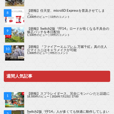
【朗報】任天堂、microSD Expressを普及させてしま
う…
1,200件のビュー
|
11件のコメント
【朗報】Switch2版『FF14』ロードが長くなる不具合の
修正パッチを本日配信
1,100件のビュー
|
19件のコメント
【朗報】『ファイアーエムブレム 万紫千紅』真の主人
公マイユニはキャラメイクが可能
1,000件のビュー
|
9件のコメント
週間人気記事
【朗報】スプラレイダース、完全にモンハンだと話題に
18,500件のビュー
|
2026年7月23日 17:00
Switch2版『FF14』人が多くても快適に動作してしまい