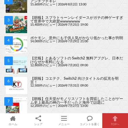
アンチブチギレ
15,600件のビュー
|
2026年8月2日 13:00
【朗報】スプラトゥーンレイダースがガチの神ゲーすぎ
て世界中で大絶賛wwwwwww
15,400件のビュー
|
2026年7月25日 19:00
ポケモン、意外にも子供人気がかなり低かった事が判明
14,000件のビュー
|
2026年7月29日 21:00
【悲報】とあるソフトの Switch2 無料アプグレ、日本だ
けなぜか有料になる
12,800件のビュー
|
2026年7月20日 09:00
【朗報】コエテク、Switch2 向けタイトルの拡充を明
言！
12,500件のビュー
|
2026年7月31日 09:00
【朗報】任天堂がモノリスソフトを買収したことがゲー
ム史上最高の神の一手だったと海外で話題に
12,200件のビュー
|
2026年7月27日 13:00
スプラレイダースがSwitch2の性能を一番活かしたソフ
トだと話題に
ホーム
シェア
メニュー
コメントを書く
TOPへ
11,700件のビュー
|
2026年7月24日 15:00