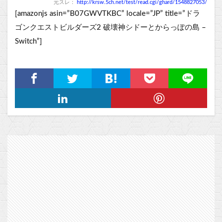
元スレ：
http://krsw.5ch.net/test/read.cgi/ghard/1548827053/
[amazonjs asin=”B07GWVTKBC” locale=”JP” title=”ドラ
ゴンクエストビルダーズ2 破壊神シドーとからっぽの島 –
Switch”]