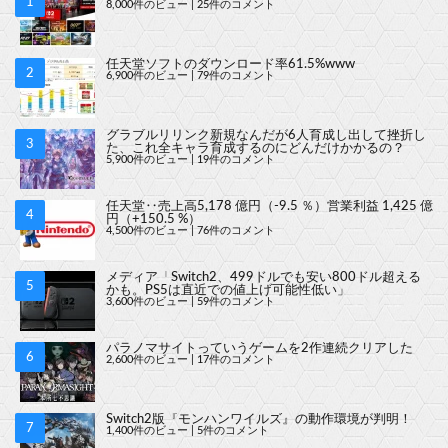
8,000件のビュー
|
25件のコメント
任天堂ソフトのダウンロード率61.5%www
6,900件のビュー
|
79件のコメント
グラブルリリンク新規なんだが6人育成し出して挫折し
た、これ全キャラ育成するのにどんだけかかるの？
5,900件のビュー
|
19件のコメント
任天堂‥売上高5,178 億円（-9.5 ％）営業利益 1,425 億
円（+150.5 %）
4,500件のビュー
|
76件のコメント
メディア「Switch2、499ドルでも安い800ドル超える
かも。PS5は直近での値上げ可能性低い」
3,600件のビュー
|
59件のコメント
パラノマサイトっていうゲームを2作連続クリアした
2,600件のビュー
|
17件のコメント
Switch2版『モンハンワイルズ』の動作環境が判明！
1,400件のビュー
|
5件のコメント