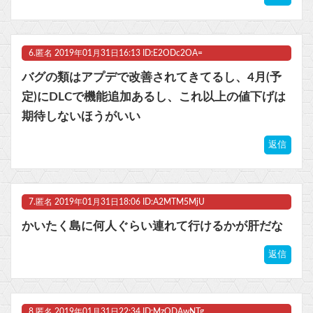
6.
匿名
2019年01月31日16:13 ID:E2ODc2OA=
バグの類はアプデで改善されてきてるし、4月(予
定)にDLCで機能追加あるし、これ以上の値下げは
期待しないほうがいい
返信
7.
匿名
2019年01月31日18:06 ID:A2MTM5MjU
かいたく島に何人ぐらい連れて行けるかが肝だな
返信
8.
匿名
2019年01月31日22:34 ID:MzODAwNTg