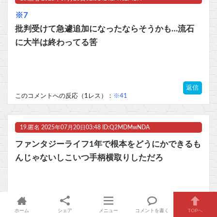
※7
批判受けて急遽追加になったならそうかも…流石
に大半は終わってる筈
返信
このコメントへの反応（1レス）：
※41
19.
匿名
2025年07月20日03:48 ID:Q2MDMwNDA
ファンタジーライフ1年で根本をどうにかできるも
んじゃないしこいつ手柄横取りしただろ
返信
このコメントへの反応（1レス）：
※89
ホーム
シェア
メニュー
コメントを書く
TOPへ