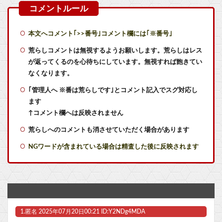
とあるガールズバンドが「BOØWYのBAD FEELING演奏動画」を公開→おじさんたち激怒で大炎上
【艦これ】授業中に居眠りふぶき 他
本文へコメント｢>>番号｣コメント欄には｢※番号｣
【艦これ】煙幕してんのに大暴れしすぎちゃうか？
荒らしコメントは無視するようお願いします。荒らしはレス
が返ってくるのを心待ちにしています。無視すれば飽きてい
【艦これ】ヴァトールはなんて呼べばいいんだろうね
なくなります。
｢管理人へ ※番は荒らしです｣とコメント記入でスグ対応し
【艦これ】デイス 他
ます
【艦これ】オオヤマトウサギ 他
↑コメント欄へは反映されません
荒らしへのコメントも消させていただく場合があります
ゲームキューブエアプ「友達と遊んで一番盛り上がったソフトはスマブラDXだよなｗ」
NGワードが含まれている場合は精査した後に反映されます
【激安速報】ダイヤモンドの功罪、リアル、ひゃくえむ。などがKindleで実質半額に！ついに完結、新テニスの王子様などのスポーツ漫画セール！他
ゲームキューブエアプ「友達と遊んで一番盛り上がったソフトはスマブラDXだよなｗ」
【VTuber】Google Play「選抜！推しナイン発表会」出演者発表！『にじだけと思ってたけど座長と除夜のケツおるやんけ』
1.
匿名
2025年07月20日00:21 ID:Y2NDg4MDA
【トリダモノ氏オリジナルキャラクター】PLAMATEA「MXちゃん」プラモデル【予約開始】他