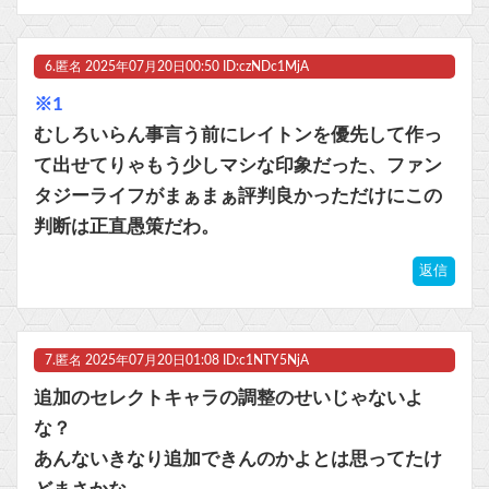
6.
匿名
2025年07月20日00:50 ID:czNDc1MjA
※1
むしろいらん事言う前にレイトンを優先して作っ
て出せてりゃもう少しマシな印象だった、ファン
タジーライフがまぁまぁ評判良かっただけにこの
判断は正直愚策だわ。
返信
7.
匿名
2025年07月20日01:08 ID:c1NTY5NjA
追加のセレクトキャラの調整のせいじゃないよ
な？
あんないきなり追加できんのかよとは思ってたけ