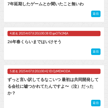
7年延期したゲームとか聞いたこと無いわ
返信
4.
匿名
2025年07月20日00:38 ID:gxOTk1MjA
26年春くらいまではいけそう
返信
5.
匿名
2025年07月20日00:42 ID:QzMDI4ODA
ずっと言い訳してるなこいつ 最初は共同開発して
る会社に嘘つかれてたんですよ〜（泣）だった
か？
返信