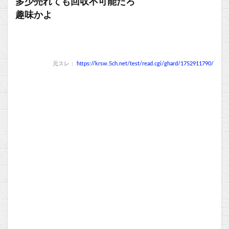
多少売れても回収不可能だろ
趣味かよ
元スレ：
https://krsw.5ch.net/test/read.cgi/ghard/1752911790/