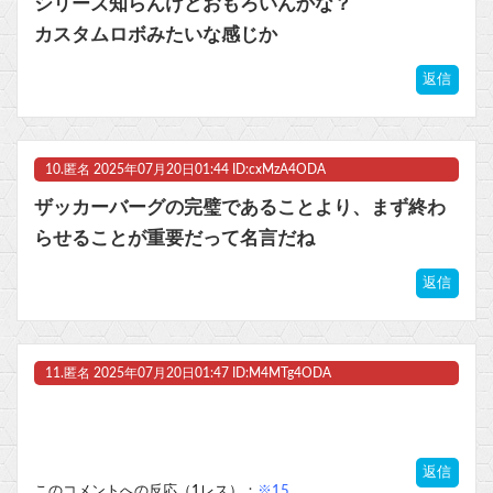
シリーズ知らんけどおもろいんかな？
カスタムロボみたいな感じか
返信
10.
匿名
2025年07月20日01:44 ID:cxMzA4ODA
ザッカーバーグの完璧であることより、まず終わ
らせることが重要だって名言だね
返信
11.
匿名
2025年07月20日01:47 ID:M4MTg4ODA
返信
このコメントへの反応（1レス）：
※15