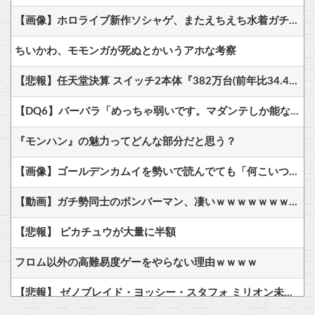
【画像】ホロライブ新作ソシャゲ、またえちえち水着ガチャｗｗ
ちいかわ、モモンガが死ぬとかいうアホな考察
【悲報】任天堂決算 スイッチ2本体『382万台(前年比34.4%減)』スイッチ本体『66万台(前年比31.8%減)』
【DQ6】バーバラ「めっちゃ弱いです。マダンテしか能ないです。竜かもしれません。」←こいつが人気ある理由
『モンハン』の魅力ってどんな部分だと思う？
【画像】ゴールデンカムイを勢いで読んでても「何こいつ…」ってなるシーンｗｗｗｗ
【動画】ガチ勢同士のボンバーマン、凄いｗｗｗｗｗｗｗｗｗｗｗｗ
【悲報】 ピカチュウが大量に半額
フロム以外の高難易度ゲーをやらない理由ｗｗｗｗ
【悲報】 ゼノブレイド・ヨッシー・スタフォ ミリオン未達・・・