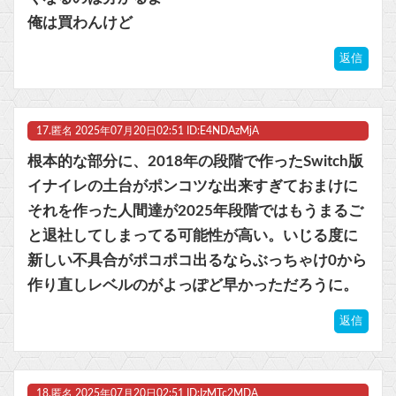
俺は買わんけど
返信
17.
匿名
2025年07月20日02:51 ID:E4NDAzMjA
根本的な部分に、2018年の段階で作ったSwitch版
イナイレの土台がポンコツな出来すぎておまけに
それを作った人間達が2025年段階ではもうまるご
と退社してしまってる可能性が高い。いじる度に
新しい不具合がポコポコ出るならぶっちゃけ0から
作り直しレベルのがよっぽど早かっただろうに。
返信
18.
匿名
2025年07月20日02:51 ID:IzMTc2MDA