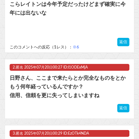
こらレイトンは今年予定だったけどまず確実に今
【スパロボ】インパクトやアルファ外伝くらいのバランス求む！！ → インパクトも最終的にはコアブースターで雑魚は一撃で倒せてたけどね
年には出ないな
あまりにも酷すぎる出来でバカにされまくったアニメ『ワンダンス』、原作者本人が手書きアニメを投稿した結果・・・ｗｗｗｗｗｗ他
マスク 十兆円を失う‥投資家「アメリカ党？バカかコイツw」
返信
このコメントへの反応（1レス）：
※6
ビットコイン再び1600万円へ。ドル円は147円に
2.
匿名
2025年07月20日00:27 ID:I1ODExMjA
日野さん、ここまで来たらとか完全なものをとか
Powered by livedoor 相互RSS
もう何年経っているんですか？
信用、信頼を更に失ってしまいますね
返信
3.
匿名
2025年07月20日00:29 ID:EzOTk4NDA