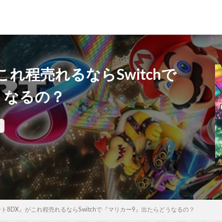
れ程売れるならSwitchで
うなるの？
ト8DX』がこれ程売れるならSwitchで『マリカー9』出たらどうなるの？