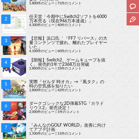
5,800件のビュー
|
71件のコメント
任天堂「今期中にSwitch2ソフトを6000
万本売る（現在946万本達成）」
4,300件のビュー
|
40件のコメント
【悲報】浜口氏「『FF7 リバース』の大
量コンテンツで疲れ、離れたプレイヤー
いた」
4,100件のビュー
|
60件のコメント
【朗報】Switch2、ゲームキューブを抜
く。発売約1年で2368万台突破
2,800件のビュー
|
33件のコメント
実際『ゼルダ 時オカ』→『風タク』の
時の空気感を知りたい
2,800件のビュー
|
42件のコメント
ダークゴシックな2D弾幕STG『カラド
リウス2』発売決定！
2,000件のビュー
|
1件のコメント
『みんなのGOLF WORLD』改善に向け
てアプデ計画
1,500件のビュー
|
11件のコメント