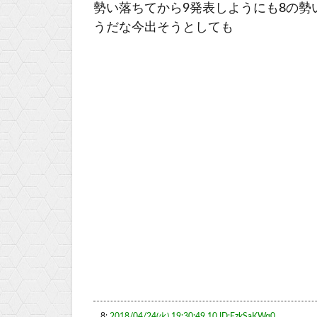
勢い落ちてから9発表しようにも8の
うだな今出そうとしても
8:
2018/04/24(火) 19:30:49.10 ID:FzkSaKWq0