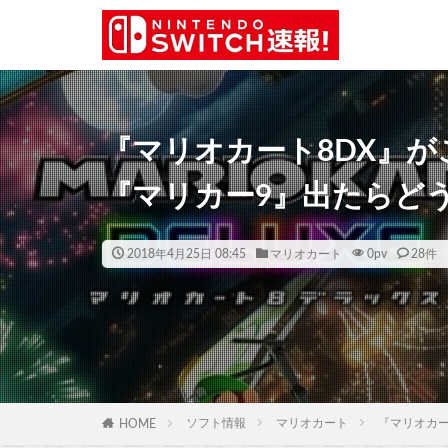
『マリオカート8DX』がこ
『マリカー9』出たらど
2018年4月25日 08:45
マリオカート
0
pv
28件
ソフト情報
マリオカート
『マリオカー
HOME