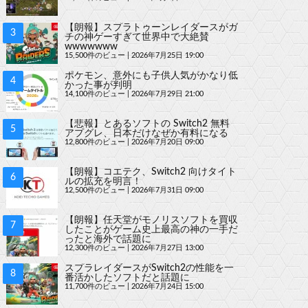
【朗報】スプラトゥーンレイダースがガ
チの神ゲーすぎて世界中で大絶賛
wwwwwww
15,500件のビュー
|
2026年7月25日 19:00
ポケモン、意外にも子供人気がかなり低
かった事が判明
14,100件のビュー
|
2026年7月29日 21:00
【悲報】とあるソフトの Switch2 無料
アプグレ、日本だけなぜか有料になる
12,800件のビュー
|
2026年7月20日 09:00
【朗報】コエテク、Switch2 向けタイト
ルの拡充を明言！
12,500件のビュー
|
2026年7月31日 09:00
【朗報】任天堂がモノリスソフトを買収
したことがゲーム史上最高の神の一手だ
ったと海外で話題に
12,300件のビュー
|
2026年7月27日 13:00
スプラレイダースがSwitch2の性能を一
番活かしたソフトだと話題に
11,700件のビュー
|
2026年7月24日 15:00