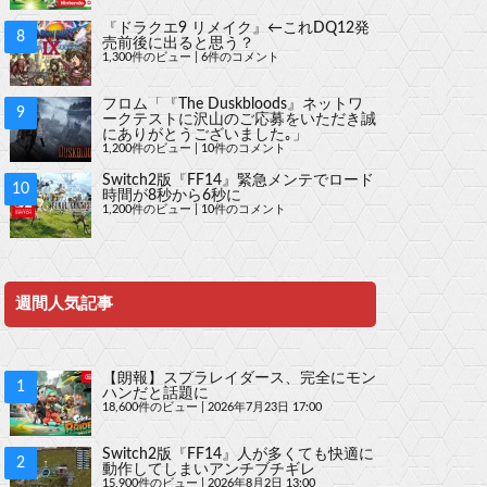
『ドラクエ9 リメイク』←これDQ12発
売前後に出ると思う？
1,300件のビュー
|
6件のコメント
フロム「『The Duskbloods』ネットワ
ークテストに沢山のご応募をいただき誠
にありがとうございました｡」
1,200件のビュー
|
10件のコメント
Switch2版『FF14』緊急メンテでロード
時間が8秒から6秒に
1,200件のビュー
|
10件のコメント
週間人気記事
【朗報】スプラレイダース、完全にモン
ハンだと話題に
18,600件のビュー
|
2026年7月23日 17:00
Switch2版『FF14』人が多くても快適に
動作してしまいアンチブチギレ
15,900件のビュー
|
2026年8月2日 13:00