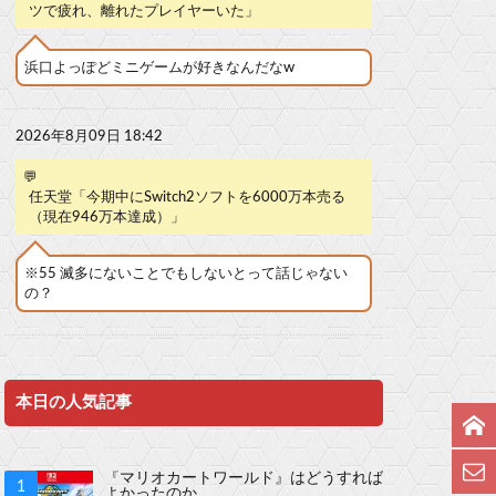
ツで疲れ、離れたプレイヤーいた」
浜口よっぽどミニゲームが好きなんだなw
2026年8月09日 18:42
💬
任天堂「今期中にSwitch2ソフトを6000万本売る
（現在946万本達成）」
※55 滅多にないことでもしないとって話じゃない
の？
本日の人気記事
『マリオカートワールド』はどうすれば
よかったのか…