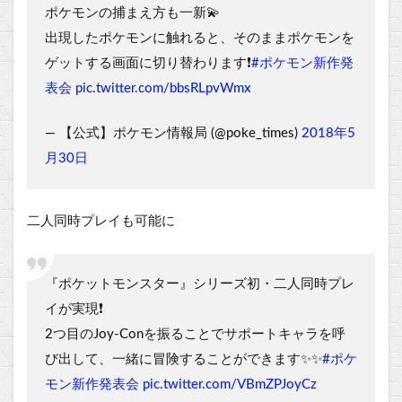
ポケモンの捕まえ方も一新💫
出現したポケモンに触れると、そのままポケモンを
ゲットする画面に切り替わります❗
#ポケモン新作発
表会
pic.twitter.com/bbsRLpvWmx
— 【公式】ポケモン情報局 (@poke_times)
2018年5
月30日
二人同時プレイも可能に
『ポケットモンスター』シリーズ初・二人同時プレ
イが実現❗
2つ目のJoy-Conを振ることでサポートキャラを呼
び出して、一緒に冒険することができます✨✨
#ポケ
モン新作発表会
pic.twitter.com/VBmZPJoyCz