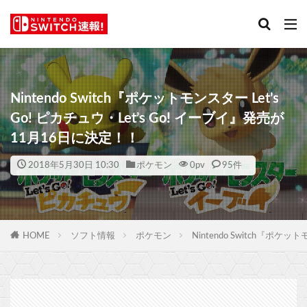
Nintendo Switch『ポケットモンスター Let’s
Go! ピカチュウ・Let’s Go! イーブイ』発売が
11月16日に決定！！
2018年5月30日 10:30
ポケモン
0
pv
95件
HOME
ソフト情報
ポケモン
Nintendo Switch『ポケ