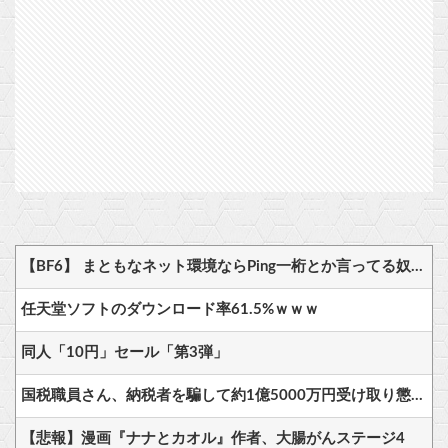
【BF6】 まともなネット環境ならPing一桁とか言ってる奴たまにいるけどマヌケすぎる
任天堂ソフトのダウンロード率61.5%ｗｗｗ
同人「10円」セール「第3弾」
国税職員さん、納税者を騙して約1億5000万円受け取り懲戒免職処分 詐欺などの疑いで刑事告発も
【悲報】漫画『ナナとカオル』作者、大腸がんステージ4