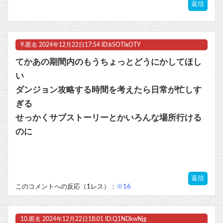
返信
9.
匿名
2024年12月22日17:54 ID:k5OTIxOTY
てかあの期間内のもうちょっとどうにかしてほし
い
ダンジョン攻略する時間を考えたら日常が忙しす
ぎる
せっかくサブストーリーとかいろんな場所行ける
のに
返信
このコメントへの反応（1レス）：
※16
10.
匿名
2024年12月22日18:01 ID:Q1NDkwNjg