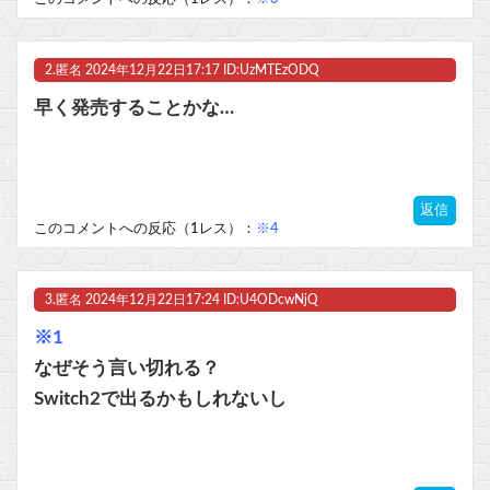
マスク 十兆円を失う‥投資家「アメリカ党？バカかコイツw」
2.
匿名
2024年12月22日17:17 ID:UzMTEzODQ
ビットコイン再び1600万円へ。ドル円は147円に
早く発売することかな…
返信
Powered by livedoor 相互RSS
このコメントへの反応（1レス）：
※4
3.
匿名
2024年12月22日17:24 ID:U4ODcwNjQ
※1
なぜそう言い切れる？
Switch2で出るかもしれないし