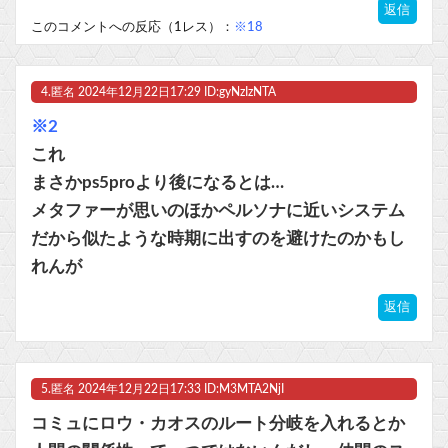
返信
このコメントへの反応（1レス）：
※18
4.
匿名
2024年12月22日17:29 ID:gyNzIzNTA
※2
これ
まさかps5proより後になるとは…
メタファーが思いのほかペルソナに近いシステム
だから似たような時期に出すのを避けたのかもし
れんが
返信
5.
匿名
2024年12月22日17:33 ID:M3MTA2NjI
コミュにロウ・カオスのルート分岐を入れるとか