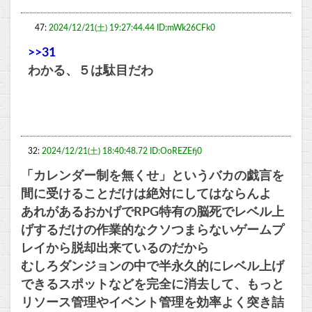
47:
2024/12/21(土) 19:27:44.44 ID:mWk26CFk0
>>31
わかる、５は駄目だわ
32:
2024/12/21(土) 18:40:48.72 ID:OoREZEfj0
「カレンダー制を無くせ」というバカの戯言を
間に受けることだけは絶対にしてはならんよ
あれがあるおかげでRPG特有の脳死でレベル上
げするだけの作業的なクソつまらないゲームプ
レイから脱却出来ているのだから
むしろダンジョンの中で半永久的にレベル上げ
できるスポットなどを完全に消去して、もっと
リソース管理やイベント管理を効率よく突き詰