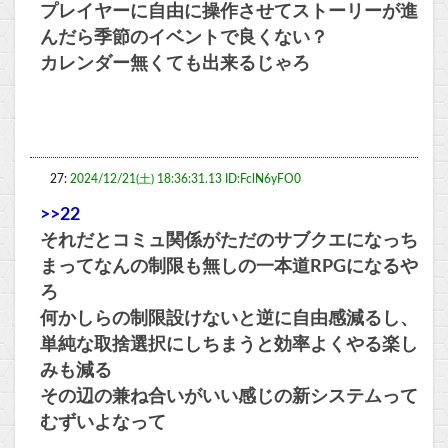
プレイヤーに自由に操作させてストーリーが進
んだら季節のイベントで良くない？
カレンダー無くても出来るじゃろ
27:
2024/12/21(土) 18:36:31.13 ID:FclN6yFO0
>>22
それだとコミュ関係がただのサブクエになっち
まってなんの制限も無しの一本道RPGになるや
ろ
何かしらの制限設けないと逆に自由感減るし、
単純な取捨選択にしちまうと効率よくやる楽し
みも減る
その辺の兼ね合いがいい感じの新システムって
むずいよなって