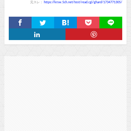
元スレ：
https://krsw.5ch.net/test/read.cgi/ghard/1734771305/