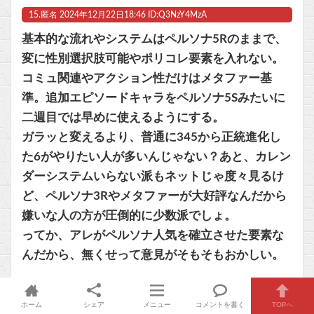
15.
匿名
2024年12月22日18:46 ID:Q3NzY4MzA
基本的な流れやシステムはペルソナ5Rのままで、
変に性別選択肢可能やポリコレ要素を入れない。
コミュ関連やアクション性だけはメタファー基
準。追加エピソードキャラをペルソナ5Sみたいに
二週目では早めに使えるようにする。
ガラッと変えるより、普通に345から正統進化し
た6がやりたい人が多いんじゃない？あと、カレン
ダーシステムいらない派もネットじゃ度々見るけ
ど、ペルソナ3Rやメタファーが大好評なんだから
嫌いな人の方が圧倒的に少数派でしょ。
ってか、アレがペルソナ人気を確立させた要素な
んだから、無くせって意見がそもそもおかしい。
ホーム
シェア
メニュー
コメントを書く
TOPへ