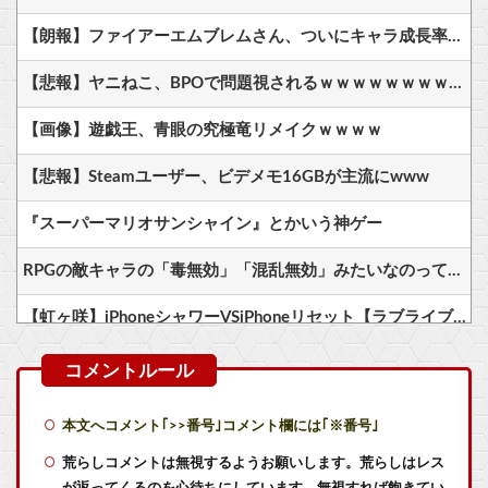
【朗報】ファイアーエムブレムさん、ついにキャラ成長率がゲーム内で見れるようになる
【悲報】ヤニねこ、BPOで問題視されるｗｗｗｗｗｗｗｗｗｗｗｗｗ
【画像】遊戯王、青眼の究極竜リメイクｗｗｗｗ
【悲報】Steamユーザー、ビデメモ16GBが主流にwww
『スーパーマリオサンシャイン』とかいう神ゲー
RPGの敵キャラの「毒無効」「混乱無効」みたいなのって冷静に考えるとおかしいよな
【虹ヶ咲】iPhoneシャワーVSiPhoneリセット【ラブライブ！】
【急募】デブが主人公のゲームにありがちな事
【ウマ娘】とりあえず育成完了させたウマ娘のスキルを取得するのが面倒…このまま終わらせたろ！ ←「実はこれちょっと損してるぞ」
本文へコメント｢>>番号｣コメント欄には｢※番号｣
【艦これ】デイス 他
荒らしコメントは無視するようお願いします。荒らしはレス
が返ってくるのを心待ちにしています。無視すれば飽きてい