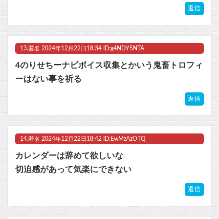
返信
13.
匿名
2024年12月22日18:34 ID:g4NDY5NTA
4のりせちーナビボイス収集とかいう鬼畜トロフィ
ーはない事を祈る
返信
14.
匿名
2024年12月22日18:42 ID:EwMzAzOTQ
カレンダーは辞めて欲しいな
切迫感があって気楽にできない
返信