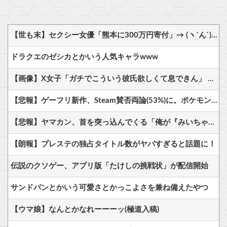
【世も末】セクシー女優「熊本に300万円寄付」→ (ヽ´ん`)「汚い金でもありがとう」
ドラクエのゼシカとかいう人気キャラwww
【画像】X女子「ガチでこういう彼氏欲しくて息できん」 2000万バズ
【悲報】ゲーフリ新作、Steam賛否両論(53%)に。ポケモンで磨いた技術力…
【悲報】ヤマカン、首を突っ込んでくる「俺が『みいちゃんと山田さん』のアニメ監督やりますよ？」
【朗報】プレステの独占タイトル数がヤバすぎると話題に！
伝説のクソゲー、アプリ版「たけしの挑戦状」が配信開始
サンドパンとかいう可愛さとかっこよさを兼ね備えたやつ
【ウマ娘】なんとかなれーーーッ(極道入稿)