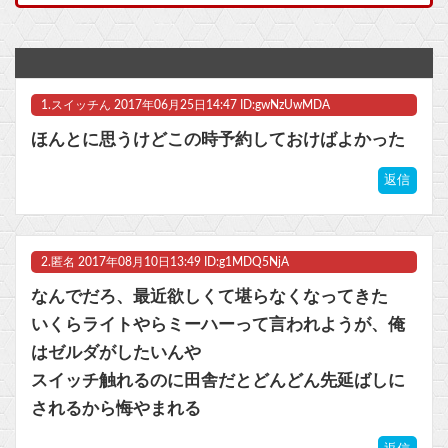
メディア「Switch2、499ドルでも安い800ドル超えるかも。PS5は直近での値上げ可能性低い」
少年ジャンプの人気マンガグッズを“大量注文しキャンセル”繰り返したか 女逮捕 総額43億円以上他
1.
スイッチん
2017年06月25日14:47 ID:gwNzUwMDA
【マジ注意】3.11被災者が語る『避難所では決して◯◯◯の質問にYESと答えてはいけない』のライフハックがあまりに地獄だった → うっかりYESと言った人が最悪の末路に…
ほんとに思うけどこの時予約しておけばよかった
【VTuber】千羽師匠、Grokに自分の気持ち悪いツイート聞くやつやってるのかなって思ったら相手鴨神やんけ
返信
【悲報】週刊少年ジャンプ、ひっそりとヤバいことになっていた・・・他
【ウマ娘】ハフバは本当にタクトちゃん来るの？
2.
匿名
2017年08月10日13:49 ID:g1MDQ5NjA
マスク 十兆円を失う‥投資家「アメリカ党？バカかコイツw」
なんでだろ、最近欲しくて堪らなくなってきた
いくらライトやらミーハーって言われようが、俺
ビットコイン再び1600万円へ。ドル円は147円に
はゼルダがしたいんや
スイッチ触れるのに田舎だとどんどん先延ばしに
されるから悔やまれる
Powered by livedoor 相互RSS