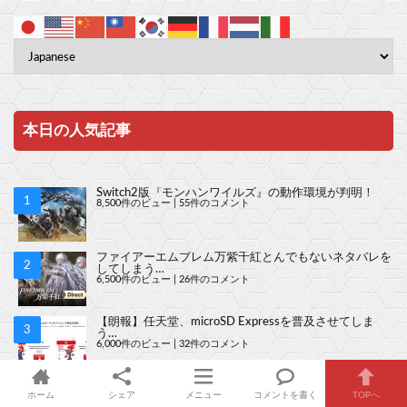
本日の人気記事
Switch2版『モンハンワイルズ』の動作環境が判明！
8,500件のビュー
|
55件のコメント
ファイアーエムブレム万紫千紅とんでもないネタバレを
してしまう…
6,500件のビュー
|
26件のコメント
【朗報】任天堂、microSD Expressを普及させてしま
う…
6,000件のビュー
|
32件のコメント
任天堂、FEの主人公の性別を｢TypeA｣｢TypeB｣と言って
ホーム
シェア
メニュー
コメントを書く
TOPへ
しまう…