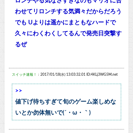
ロンチやる気なさすぎなのもマリオに合
わせてリロンチする気満々だからだろう
でも Uよりは遥かにまともなハードで
久々にわくわくしてるんで発売日突撃す
るぜ
スイッチ速報！
：2017/01/18(水) 13:03:32.01 ID:4KLj3WG5M.net
>>
値下げ待ちすぎて旬のゲーム楽しめな
いとか勿体無いで(´・ω・｀)