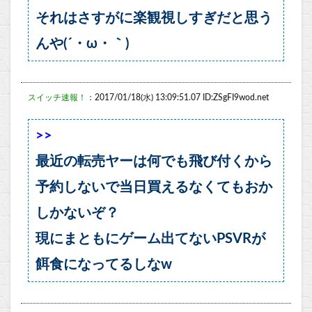
それはさすがに楽観視しすぎだと思う
んや(´・ω・｀)
スイッチ速報！
：2017/01/18(水) 13:09:51.07 ID:ZSgFI9wod.net
>>
最近の転売ヤーは何でも飛び付くから
予約しないで当日買えるなくてもおか
しかないぞ？
現にまともにゲーム出てないPSVRが
餌食になってるしなw