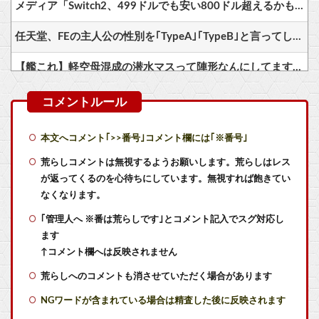
メディア「Switch2、499ドルでも安い800ドル超えるかも。PS5は直近での値上げ可能性低い」
任天堂、FEの主人公の性別を｢TypeA｣｢TypeB｣と言ってしまう…
【艦これ】軽空母混成の潜水マスって陣形なんにしてますの？？？
【艦これ】ジャージ鹿島 他
【艦これ】E5クリアした人に聞きたいんだけど基地航空の熟練度どうしてた？
本文へコメント｢>>番号｣コメント欄には｢※番号｣
【艦これ】差し入れゴトさん 他
荒らしコメントは無視するようお願いします。荒らしはレス
が返ってくるのを心待ちにしています。無視すれば飽きてい
FE万紫千紅、難易度が「ノーマル」と「ハード」のみの模様
なくなります。
｢管理人へ ※番は荒らしです｣とコメント記入でスグ対応し
同級生が食われた………。
ます
【BF6】 まともなネット環境ならPing一桁とか言ってる奴たまにいるけどマヌケすぎる
↑コメント欄へは反映されません
荒らしへのコメントも消させていただく場合があります
映画『ちいかわ』の性悪モモンガにドン引きして嫌いになった人へ、モモンガの真の魅力は◯◯◯です
NGワードが含まれている場合は精査した後に反映されます
マジでものが捨てられないオタクなんだが他