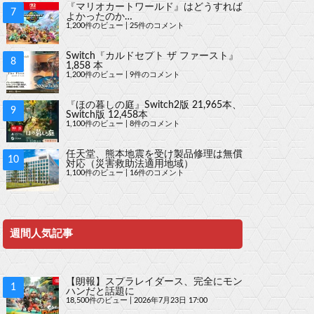
『マリオカートワールド』はどうすれば
よかったのか…
1,200件のビュー
|
25件のコメント
Switch『カルドセプト ザ ファースト』
1,858 本
1,200件のビュー
|
9件のコメント
『ほの暮しの庭』Switch2版 21,965本、
Switch版 12,458本
1,100件のビュー
|
8件のコメント
任天堂、熊本地震を受け製品修理は無償
対応（災害救助法適用地域）
1,100件のビュー
|
16件のコメント
週間人気記事
【朗報】スプラレイダース、完全にモン
ハンだと話題に
18,500件のビュー
|
2026年7月23日 17:00