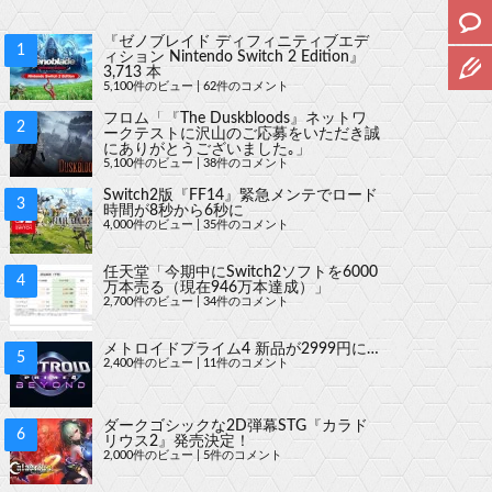
『ゼノブレイド ディフィニティブエデ
ィション Nintendo Switch 2 Edition』
3,713 本
5,100件のビュー
|
62件のコメント
フロム「『The Duskbloods』ネットワ
ークテストに沢山のご応募をいただき誠
にありがとうございました｡」
5,100件のビュー
|
38件のコメント
Switch2版『FF14』緊急メンテでロード
時間が8秒から6秒に
4,000件のビュー
|
35件のコメント
任天堂「今期中にSwitch2ソフトを6000
万本売る（現在946万本達成）」
2,700件のビュー
|
34件のコメント
メトロイドプライム4 新品が2999円に…
2,400件のビュー
|
11件のコメント
ダークゴシックな2D弾幕STG『カラド
リウス2』発売決定！
2,000件のビュー
|
5件のコメント