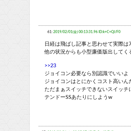
61:
2019/02/01(金) 00:13:31.96 ID:k+C+Ql/F0
日経は飛ばし記事と思わせて実際は
他の状況からも小型廉価版出してく
>>23
ジョイコン必要なら別認識でいいよ
ジョイコンはとにかくコスト高いん
ただまぁスイッチできないスイッチ
テンドーSSあたりにしようw