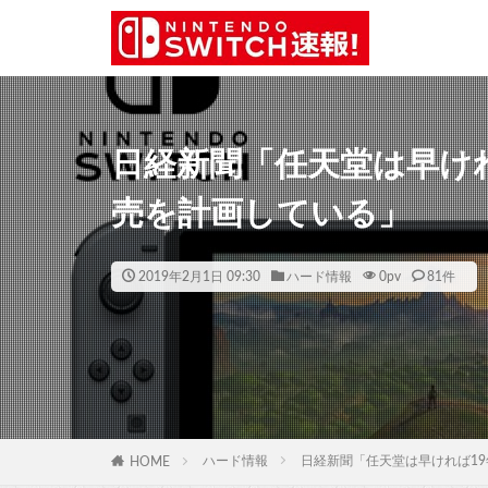
日経新聞「任天堂は早ければ
売を計画している」
2019年2月1日 09:30
ハード情報
0
pv
81件
ハード情報
日経新聞「任天堂は早ければ19
HOME