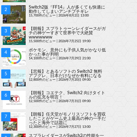
Switch2版『FF14』人が多くても快適に
動作してしまいアンチブチギレ
15,700件のビュー
|
2026年8月2日 13:00
【朗報】スプラトゥーンレイダースがガ
チの神ゲーすぎて世界中で大絶賛
wwwwwww
15,500件のビュー
|
2026年7月25日 19:00
ポケモン、意外にも子供人気がかなり低
かった事が判明
14,100件のビュー
|
2026年7月29日 21:00
【悲報】とあるソフトの Switch2 無料
アプグレ、日本だけなぜか有料になる
12,800件のビュー
|
2026年7月20日 09:00
【朗報】コエテク、Switch2 向けタイト
ルの拡充を明言！
12,500件のビュー
|
2026年7月31日 09:00
【朗報】任天堂がモノリスソフトを買収
したことがゲーム史上最高の神の一手だ
ったと海外で話題に
12,300件のビュー
|
2026年7月27日 13:00
スプラレイダースがSwitch2の性能を一