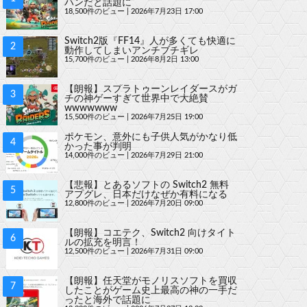
ハンだと話題に
18,500件のビュー
|
2026年7月23日 17:00
Switch2版『FF14』人が多くても快適に
動作してしまいアンチブチギレ
15,700件のビュー
|
2026年8月2日 13:00
【朗報】スプラトゥーンレイダースがガ
チの神ゲーすぎて世界中で大絶賛
wwwwwww
15,500件のビュー
|
2026年7月25日 19:00
ポケモン、意外にも子供人気がかなり低
かった事が判明
14,000件のビュー
|
2026年7月29日 21:00
【悲報】とあるソフトの Switch2 無料
アプグレ、日本だけなぜか有料になる
12,800件のビュー
|
2026年7月20日 09:00
【朗報】コエテク、Switch2 向けタイト
ルの拡充を明言！
12,500件のビュー
|
2026年7月31日 09:00
【朗報】任天堂がモノリスソフトを買収
したことがゲーム史上最高の神の一手だ
ったと海外で話題に