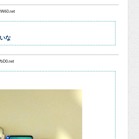
zW60.net
凄いな
PbD0.net