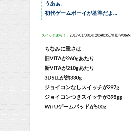
うあぁ、
初代ゲームボーイが基準だよ…
スイッチ速報！
：2017/01/30(月) 20:48:35.70 ID:W8teNj
ちなみに重さは
旧VITAが260gあたり
新VITAが210gあたり
3DSLLが約330g
ジョイコンなしスイッチが297g
ジョイコンつきスイッチが398gg
Wii Uゲームパッドが500g