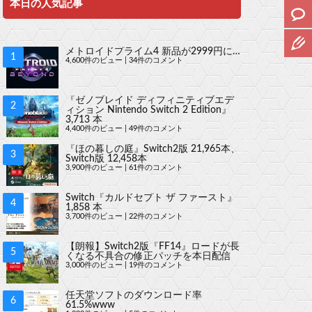
本日の人気記事
メトロイドプライム4 新品が2999円に…
4,600件のビュー
|
34件のコメント
『ゼノブレイド ディフィニティブエデ
ィション Nintendo Switch 2 Edition』
3,713 本
4,400件のビュー
|
49件のコメント
『ほの暮しの庭』Switch2版 21,965本、
Switch版 12,458本
3,900件のビュー
|
61件のコメント
Switch『カルドセプト ザ ファースト』
1,858 本
3,700件のビュー
|
22件のコメント
【朗報】Switch2版『FF14』ロードが長
くなる不具合の修正パッチを本日配信
3,000件のビュー
|
19件のコメント
任天堂ソフトのダウンロード率
61.5%www