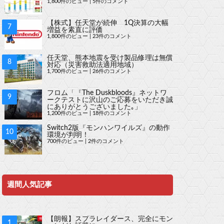
1,800件のビュー
|
5件のコメント
【株式】任天堂が続伸 1Q決算の大幅
増益を素直に評価
1,800件のビュー
|
23件のコメント
任天堂、熊本地震を受け製品修理は無償
対応（災害救助法適用地域）
1,700件のビュー
|
26件のコメント
フロム「『The Duskbloods』ネットワ
ークテストに沢山のご応募をいただき誠
にありがとうございました｡」
1,200件のビュー
|
18件のコメント
Switch2版『モンハンワイルズ』の動作
環境が判明！
700件のビュー
|
2件のコメント
週間人気記事
【朗報】スプラレイダース、完全にモン