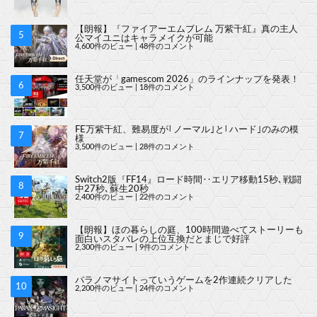
【朗報】『ファイアーエムブレム 万紫千紅』真の主人
公マイユニはキャラメイクが可能
4,600件のビュー
|
48件のコメント
任天堂が「gamescom 2026」のラインナップを発表！
3,500件のビュー
|
18件のコメント
FE万紫千紅、難易度が｢ノーマル｣と｢ハード｣のみの模
様
3,500件のビュー
|
28件のコメント
Switch2版『FF14』ロード時間‥エリア移動15秒､戦闘
中27秒､蘇生20秒
2,400件のビュー
|
22件のコメント
【朗報】ほの暮らしの庭、100時間遊べてストーリーも
面白いスタバレの上位互換だとまじで好評
2,300件のビュー
|
9件のコメント
パラノマサイトっていうゲームを2作連続クリアした
2,200件のビュー
|
24件のコメント