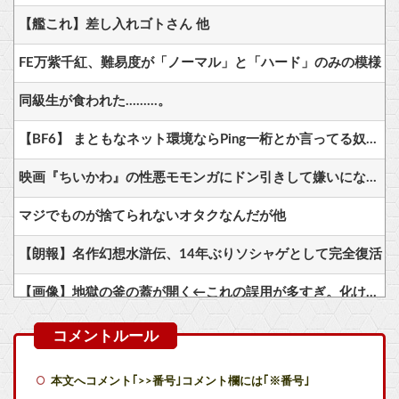
【艦これ】差し入れゴトさん 他
FE万紫千紅、難易度が「ノーマル」と「ハード」のみの模様
同級生が食われた………。
【BF6】 まともなネット環境ならPing一桁とか言ってる奴たまにいるけどマヌケすぎる
映画『ちいかわ』の性悪モモンガにドン引きして嫌いになった人へ、モモンガの真の魅力は◯◯◯です
マジでものが捨てられないオタクなんだが他
【朗報】名作幻想水滸伝、14年ぶりソシャゲとして完全復活
【画像】地獄の釜の蓋が開く←これの誤用が多すぎ。化け物が沢山出てくるイメージ持ってる奴間違ってるぞ
【ダイの大冒険】マァムとレオナは人気互角だったけど、どっち派？
【悲報】ゲーフリ新作、Steam賛否両論(53%)に。ポケモンで磨いた技術力…
本文へコメント｢>>番号｣コメント欄には｢※番号｣