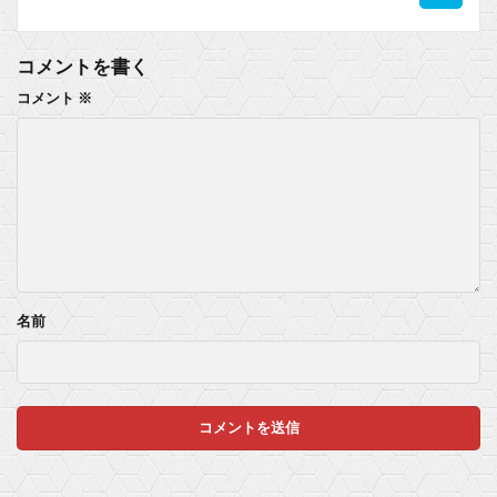
【ウマ娘】ハフバは本当にタクトちゃん来るの？
コメントを書く
マスク 十兆円を失う‥投資家「アメリカ党？バカかコイツw」
コメント
※
ビットコイン再び1600万円へ。ドル円は147円に
Powered by livedoor 相互RSS
名前