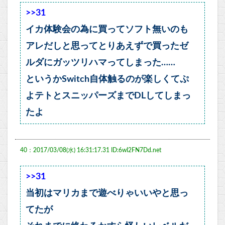
>>31
イカ体験会の為に買ってソフト無いのも
アレだしと思ってとりあえずで買ったゼ
ルダにガッツリハマってしまった……
というかSwitch自体触るのが楽しくてぷ
よテトとスニッパーズまでDLしてしまっ
たよ
40：2017/03/08(水) 16:31:17.31 ID:6wI2FN7Dd.net
>>31
当初はマリカまで遊べりゃいいやと思っ
てたが