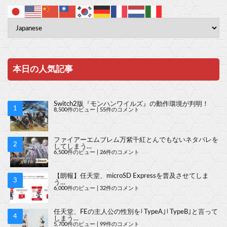
本日の人気記事
Switch2版『モンハンワイルズ』の動作環境が判明！
8,500件のビュー
|
55件のコメント
ファイアーエムブレム万紫千紅とんでもないネタバレを
してしまう…
6,500件のビュー
|
26件のコメント
【朗報】任天堂、microSD Expressを普及させてしま
う…
6,000件のビュー
|
32件のコメント
任天堂、FEの主人公の性別を｢TypeA｣｢TypeB｣と言って
しまう…
5,700件のビュー
|
99件のコメント