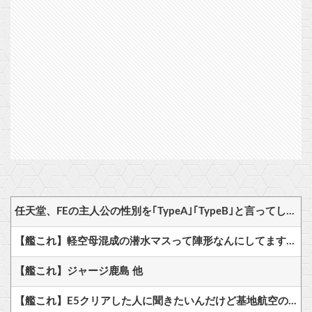
任天堂、FEの主人公の性別を｢TypeA｣｢TypeB｣と言ってしまう…
【艦これ】軽空母混成の潜水マスって陣形なんにしてますの？？？
【艦これ】ジャージ鹿島 他
【艦これ】E5クリアした人に聞きたいんだけど基地航空の熟練度どうしてた？