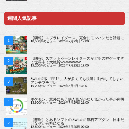
週間人気記事
【朗報】スプラレイダース、完全にモンハンだと話題に
18,500件のビュー
|
2026年7月23日 17:00
【朗報】スプラトゥーンレイダースがガチの神ゲーすぎ
て世界中で大絶賛wwwwwww
15,200件のビュー
|
2026年7月25日 19:00
Switch2版『FF14』人が多くても快適に動作してしまい
アンチブチギレ
15,200件のビュー
|
2026年8月2日 13:00
ポケモン、意外にも子供人気がかなり低かった事が判明
13,900件のビュー
|
2026年7月29日 21:00
【悲報】とあるソフトの Switch2 無料アプグレ、日本だ
けなぜか有料になる
12,800件のビュー
|
2026年7月20日 09:00