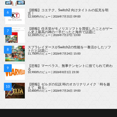
【朗報】コエテク、Switch2 向けタイトルの拡充を明
言！
12,500件のビュー
|
2026年7月31日 09:00
【朗報】任天堂がモノリスソフトを買収したことがゲー
ム史上最高の神の一手だったと海外で話題に
12,200件のビュー
|
2026年7月27日 13:00
スプラレイダースがSwitch2の性能を一番活かしたソフ
トだと話題に
11,700件のビュー
|
2026年7月24日 15:00
【悲報】マーベラス、無事テンセントに捨てられて終わ
る
10,900件のビュー
|
2026年8月1日 23:30
【朗報】ゼルダの伝説 時のオカリナリメイク「時を越
えて、蘇る」
10,800件のビュー
|
2026年7月26日 19:00