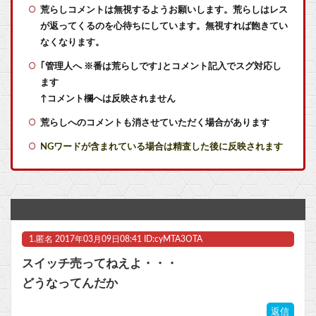
成人向けゲーム『ヤリステ メスブター』開発者絶望、銀行がsteamからの入金を拒否→金が入ってなくても売上金額分の納税義務あり
荒らしコメントは無視するようお願いします。荒らしはレス
が返ってくるのを心待ちにしています。無視すれば飽きてい
『FF4』の最終メンバーとかいう最高のチーム
なくなります。
｢管理人へ ※番は荒らしです｣とコメント記入でスグ対応し
【衝撃】ネオがまさかのモードに！？棺桶さんキレる事態
ます
サンドパンとかいう可愛さとかっこよさを兼ね備えたやつ
↑コメント欄へは反映されません
荒らしへのコメントも消させていただく場合があります
メディア「Switch2、499ドルでも安い800ドル超えるかも。PS5は直近での値上げ可能性低い」
NGワードが含まれている場合は精査した後に反映されます
メディア「Switch2、499ドルでも安い800ドル超えるかも。PS5は直近での値上げ可能性低い」
少年ジャンプの人気マンガグッズを“大量注文しキャンセル”繰り返したか 女逮捕 総額43億円以上他
【マジ注意】3.11被災者が語る『避難所では決して◯◯◯の質問にYESと答えてはいけない』のライフハックがあまりに地獄だった → うっかりYESと言った人が最悪の末路に…
1.
匿名
2017年03月09日08:41 ID:cyMTA3OTA
【VTuber】千羽師匠、Grokに自分の気持ち悪いツイート聞くやつやってるのかなって思ったら相手鴨神やんけ
スイッチ売ってねえよ・・・
【悲報】週刊少年ジャンプ、ひっそりとヤバいことになっていた・・・他
どうなってんだか
声優のデビュー前の画像が発掘されると良い気がしない奴【ラブライブ！】
返信