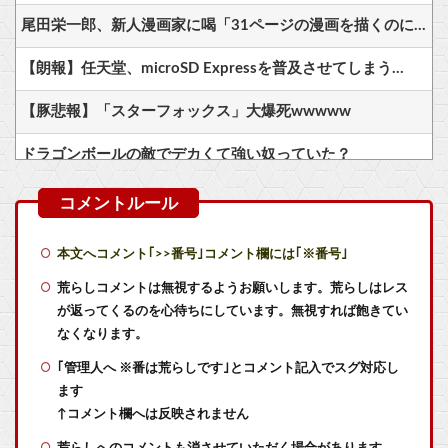
尾田栄一郎、新人漫画家に喝「31ページの漫画を描くのに何をウダウダやってるんですか」
【朗報】任天堂、microSD Expressを普及させてしまう…
【豚悲報】「スターフォックス」大爆死wwwww
ドラゴンボールの敵でデカくて強い奴っていた？
なぜ評価が高いのか理解に苦しむゲーム
死神のコスプレをして隣のビルの屋上から病院を眺めていた男を逮捕ｗｗｗ
本文へコメント｢>>番号｣コメント欄には｢※番号｣
【艦これ】酔って妹に絡むアブルッツィ 他
荒らしコメントは無視するようお願いします。荒らしはレス
が返ってくるのを心待ちにしています。無視すれば飽きてい
【艦これ】樫さん 他
なくなります。
｢管理人へ ※番は荒らしです｣とコメント記入でスグ対応し
【艦これ】軽空母混成の潜水マスって陣形なんにしてますの？？？
ます
【艦これ】ジャージ鹿島 他
↑コメント欄へは反映されません
荒らしへのコメントも消させていただく場合があります