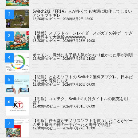
Switch2版『FF14』人が多くても快適に動作してしまい
アンチブチギレ
15,200件のビュー
|
2026年8月2日 13:00
【朗報】スプラトゥーンレイダースがガチの神ゲーすぎ
て世界中で大絶賛wwwwwww
15,200件のビュー
|
2026年7月25日 19:00
ポケモン、意外にも子供人気がかなり低かった事が判明
13,900件のビュー
|
2026年7月29日 21:00
【悲報】とあるソフトの Switch2 無料アプグレ、日本だ
けなぜか有料になる
12,800件のビュー
|
2026年7月20日 09:00
【朗報】コエテク、Switch2 向けタイトルの拡充を明
言！
12,400件のビュー
|
2026年7月31日 09:00
【朗報】任天堂がモノリスソフトを買収したことがゲー
ム史上最高の神の一手だったと海外で話題に
12,100件のビュー
|
2026年7月27日 13:00