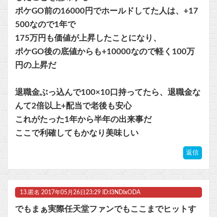
ポケGO前の16000円でホールドしてた人は、+17
500なので1年で
175万円も価値が上昇したことになり、
ポケGO後の底値からも+10000なので軽く100万
円の上昇だ
退職金ぶっ込んで100×10口持ってたら、退職金な
んて2倍以上+配当で老後も安心
これがたった1年から半年の出来事だ
ここで利確してもかなり美味しい
返信
13.
匿名
2017年05月26日23:29 ID:I3NDIxODA
でもまぁ実際任天堂ファンでもここまでヒットす