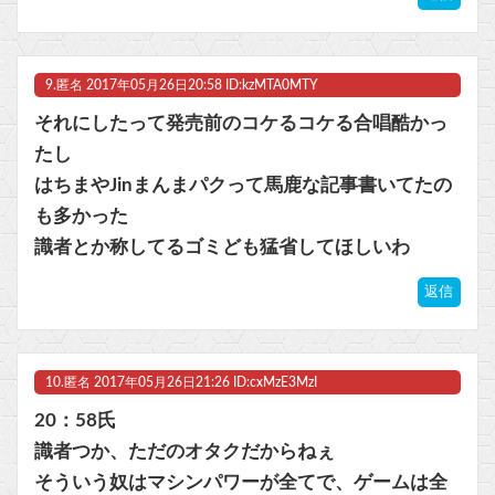
9.
匿名
2017年05月26日20:58 ID:kzMTA0MTY
それにしたって発売前のコケるコケる合唱酷かっ
たし
はちまやJinまんまパクって馬鹿な記事書いてたの
も多かった
識者とか称してるゴミども猛省してほしいわ
返信
10.
匿名
2017年05月26日21:26 ID:cxMzE3MzI
20：58氏
識者つか、ただのオタクだからねぇ
そういう奴はマシンパワーが全てで、ゲームは全