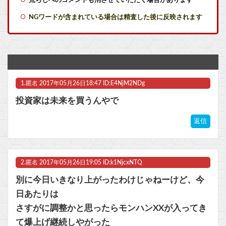
【艦これ】今回のかわいい大賞は決まった
NGワードが含まれている場合は精査した後に反映されます
「GジェネF」とかいう未だにシリーズ最高傑作
【ゼンレスゾーンゼロ】ねんどろいど「セス・ ローウェル」【本日発売】他
「トルネコの大冒険」シリーズがリメイクされたり新作発売されない理由は？なぜ？
1.
匿名
2017年05月26日18:47 ID:E4NjM2NDg
【朗報】プレステの独占タイトル数がヤバすぎると話題に！
投資家は未来を買うんやで
【ラブライブ！】【動画】くりぱんせつ菜、はしゃぐ【定期】他
返信
【葬送のフリーレン】グッスマ「フェルン～追憶のひととき～」フィギュア【本日発売】他
【朗報】オルタニキは欲しいもの全部もらったな
2.
匿名
2017年05月26日19:05 ID:k1NjcxNTQ
マスク 十兆円を失う‥投資家「アメリカ党？バカかコイツw」
別に今日いきなり上がったわけじゃねーけど、今
日あたりは
ビットコイン再び1600万円へ。ドル円は147円に
さすがに調整かと思ったらモンハンXXが入ってき
て爆上げ継続しやがった