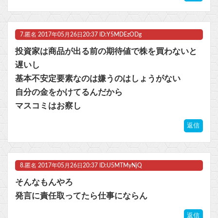
7.
匿名
2017年05月26日20:37 ID:Y5MDEzODg
投資家は商品が出る前の期待値で株を買わないと
遅いし
基本不安定要素なのは嫌うのはしょうがない
自分の金をかけてるんだから
マスコミはお察し
返信
8.
匿名
2017年05月26日20:37 ID:U5MTMyNjQ
そんなもんやろ
発言に責任取ってたら仕事にならん
返信