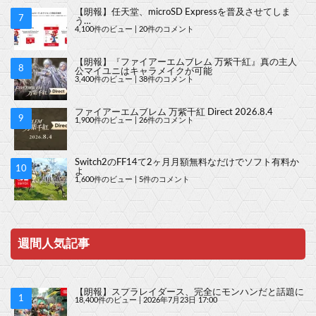
【朗報】任天堂、microSD Expressを普及させてしま
う…
4,100件のビュー
|
20件のコメント
【朗報】『ファイアーエムブレム 万紫千紅』真の主人
公マイユニはキャラメイクが可能
3,400件のビュー
|
38件のコメント
ファイアーエムブレム 万紫千紅 Direct 2026.8.4
1,900件のビュー
|
26件のコメント
Switch2のFF14て2ヶ月月額無料なだけでソフト有料か
よ
1,600件のビュー
|
5件のコメント
週間人気記事
【朗報】スプラレイダース、完全にモンハンだと話題に
18,400件のビュー
|
2026年7月23日 17:00