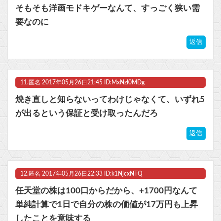
そもそも洋画モドキゲーなんて、すっごく狭い需
要なのに
返信
11.
匿名
2017年05月26日21:45 ID:MxNzI0MDg
焼き直しと知らないってわけじゃなくて、いずれ5
が出るという保証と受け取ったんだろ
返信
12.
匿名
2017年05月26日22:33 ID:k1NjcxNTQ
任天堂の株は100口からだから、+1700円なんて
単純計算で1日で自分の株の価値が17万円も上昇
したことを意味する