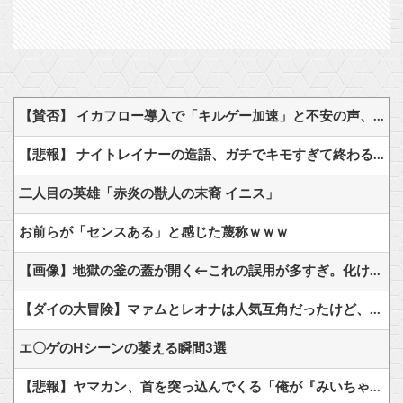
【賛否】 イカフロー導入で「キルゲー加速」と不安の声、塗りで貢献という”スプラらしさ”は失われてしまうのか
【悲報】 ナイトレイナーの造語、ガチでキモすぎて終わる…
二人目の英雄「赤炎の獣人の末裔 イニス」
お前らが「センスある」と感じた蔑称ｗｗｗ
【画像】地獄の釜の蓋が開く←これの誤用が多すぎ。化け物が沢山出てくるイメージ持ってる奴間違ってるぞ
【ダイの大冒険】マァムとレオナは人気互角だったけど、どっち派？
エ〇ゲのHシーンの萎える瞬間3選
【悲報】ヤマカン、首を突っ込んでくる「俺が『みいちゃんと山田さん』のアニメ監督やりますよ？」