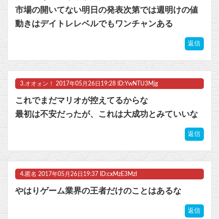
市場の開いてない明日の発表次第では週明けの値
動きはデイトレレベルでもワンチャンある
Powered by livedoor 相互RSS
返信
3.
オオォン！
2017年05月26日19:28 ID:YwNTU3Mjg
これでまだマリオが控えてるからな
最初は不安だったが、これは大成功とみていいな
返信
4.
匿名
2017年05月26日19:37 ID:cxMzE3MzI
やはりゲーム業界の王者だけのことはあるな
返信