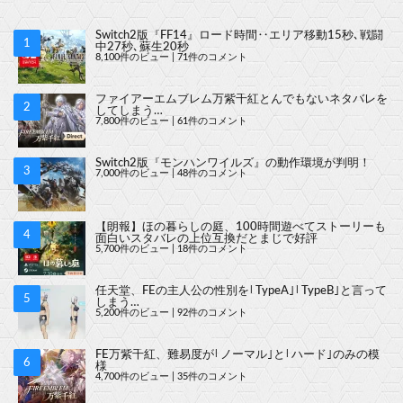
Switch2版『FF14』ロード時間‥エリア移動15秒､戦闘
中27秒､蘇生20秒
8,100件のビュー
|
71件のコメント
ファイアーエムブレム万紫千紅とんでもないネタバレを
してしまう…
7,800件のビュー
|
61件のコメント
Switch2版『モンハンワイルズ』の動作環境が判明！
7,000件のビュー
|
48件のコメント
【朗報】ほの暮らしの庭、100時間遊べてストーリーも
面白いスタバレの上位互換だとまじで好評
5,700件のビュー
|
18件のコメント
任天堂、FEの主人公の性別を｢TypeA｣｢TypeB｣と言って
しまう…
5,200件のビュー
|
92件のコメント
FE万紫千紅、難易度が｢ノーマル｣と｢ハード｣のみの模
様
4,700件のビュー
|
35件のコメント