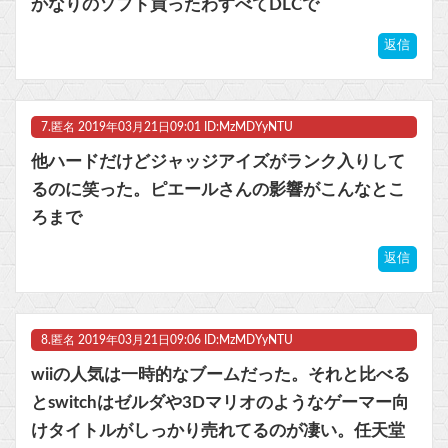
かなりのソフト買ったわすべてDLCで
返信
7.
匿名
2019年03月21日09:01 ID:MzMDYyNTU
他ハードだけどジャッジアイズがランク入りして
るのに笑った。ピエールさんの影響がこんなとこ
ろまで
返信
8.
匿名
2019年03月21日09:06 ID:MzMDYyNTU
wiiの人気は一時的なブームだった。それと比べる
とswitchはゼルダや3Dマリオのようなゲーマー向
けタイトルがしっかり売れてるのが凄い。任天堂