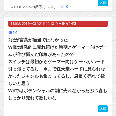
返信
このコメントへの反応（1レス）：
※15
15.
匿名
2019年03月21日12:13 ID:M5NzY2NDI
※14
2だが言葉が適当ではなかった
Wiiは爆発的に売れ続けた時期とゲーマー向けゲー
ムが伸び悩んだ印象があったので
スイッチは最初からゲーマー向けゲームがハード
引っ張ってるし、今まで任天堂ハードに見られな
かったジャンルも集まってるし、息長く売れて欲
しいと思う
Wiiではポテンシャルの割に売れなかったぶつ森も
しっかり売れて欲しいな
返信