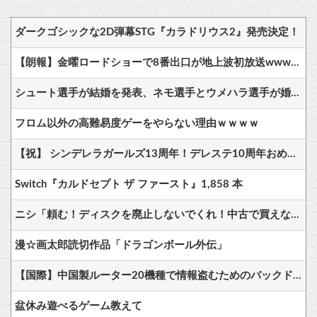
ダークゴシックな2D弾幕STG『カラドリウス2』発売決定！
【朗報】金曜ロードショーで8番出口が地上波初放送wwwwwwwww
シュート選手が結婚を発表、ネモ選手とウメハラ選手が婚姻届の証人に。
フロム以外の高難易度ゲーをやらない理由ｗｗｗｗ
【祝】 シンデレラガールズ13周年！デレステ10周年おめでとう！ガチャ更新SSR八神マキノ・イベントSRイヴ、SR望月聖！
Switch『カルドセプト ザ ファースト』1,858 本
ニシ「頼む！ディスクを廃止しないでくれ！中古で買えなくなるんだ！」
漫☆画太郎読切作品「ドラゴンボール外伝」
【国際】中国製ルーター20機種で情報盗むためのバックドア見つかる 米セキュリティー会社発表
盆休み遊べるゲーム教えて