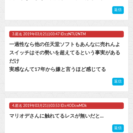
返信
3.
匿名
2019年03月21日03:47 ID:czNTU2NTM
一過性なら他の任天堂ソフトもあんなに売れんよ
スイッチはその勢いを超えてるという事実がある
だけ
実感なんて17年から嫌と言うほど感じてる
返信
4.
匿名
2019年03月21日03:53 ID:c4ODcwMDk
マリオデさんに触れてるレスが無いだと...
返信