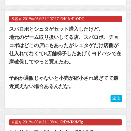
5.
匿名
2019年03月21日07:17 ID:k1NzE1ODQ
スパロボとシュタゲセット購入したけど、
地元のゲーム取り扱いしてる店、スパロボ、チョ
コボはどこの店にもあったがシュタゲだけ店側が
仕入れてなくて8店舗梯子したあげくヨドバシで在
庫確保してやっと買えたわ。
予約か通販じゃないと小売が縮小され過ぎてて最
近買えない場合あるんだな。
返信
6.
匿名
2019年03月21日08:41 ID:ExNTc2MTg