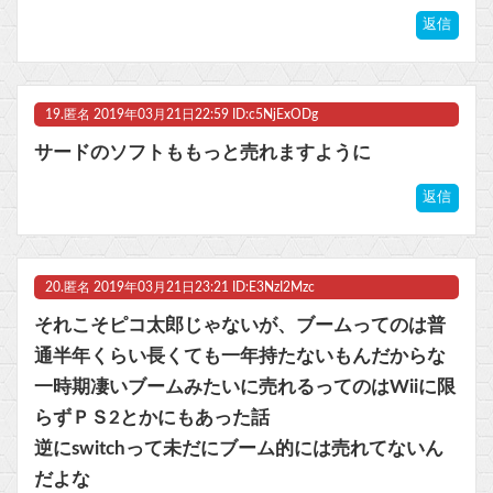
返信
19.
匿名
2019年03月21日22:59 ID:c5NjExODg
サードのソフトももっと売れますように
返信
20.
匿名
2019年03月21日23:21 ID:E3NzI2Mzc
それこそピコ太郎じゃないが、ブームってのは普
通半年くらい長くても一年持たないもんだからな
一時期凄いブームみたいに売れるってのはWiiに限
らずＰＳ2とかにもあった話
逆にswitchって未だにブーム的には売れてないん
だよな