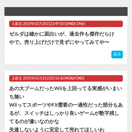
【艦これ】もちもちーの本気 他
幽☆遊☆白書（全19巻）←これｗｗｗｗｗｗｗｗｗｗｗｗｗｗ他
1.
匿名
2019年03月20日23:49 ID:Q4NDc1MjA
Switch2版『FF14』緊急メンテでロード時間が8秒から6秒に
ゼルダは確かに面白いが、過去作も傑作だらけ
ちびまるこちゃんのゲームがもし今でたらどんなのになるのか
やで。売り上げだけで見ずにやってみてや〜
【悲報】ちいかわのモモンガ、逝きそう他
返信
マスク 十兆円を失う‥投資家「アメリカ党？バカかコイツw」
2.
匿名
2019年03月21日02:56 ID:M5NzY2NDI
ビットコイン再び1600万円へ。ドル円は147円に
あの大ブームだったWiiを上回ってる実感がいまい
ち無い
WiiってスポーツやFit需要の一過性だった部分もあ
Powered by livedoor 相互RSS
るが、スイッチはしっかり良いゲームが数字残し
てるのが違いなのかな
失速しないように安定して売れてほしいわ