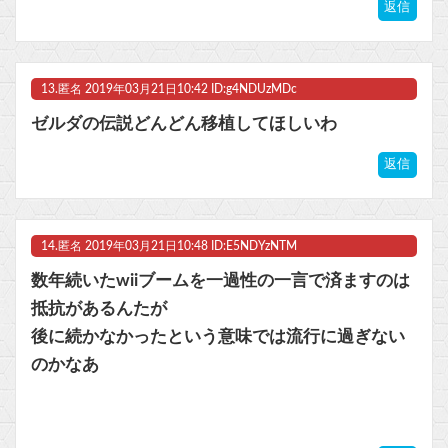
返信
13.
匿名
2019年03月21日10:42 ID:g4NDUzMDc
ゼルダの伝説どんどん移植してほしいわ
返信
14.
匿名
2019年03月21日10:48 ID:E5NDYzNTM
数年続いたwiiブームを一過性の一言で済ますのは
抵抗があるんたが
後に続かなかったという意味では流行に過ぎない
のかなあ