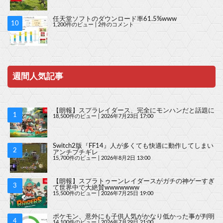
任天堂ソフトのダウンロード率61.5%www
1,200件のビュー
|
2件のコメント
週間人気記事
【朗報】スプラレイダース、完全にモンハンだと話題に
18,500件のビュー
|
2026年7月23日 17:00
Switch2版『FF14』人が多くても快適に動作してしまい
アンチブチギレ
15,700件のビュー
|
2026年8月2日 13:00
【朗報】スプラトゥーンレイダースがガチの神ゲーすぎ
て世界中で大絶賛wwwwwww
15,500件のビュー
|
2026年7月25日 19:00
ポケモン、意外にも子供人気がかなり低かった事が判明
14,100件のビュー
|
2026年7月29日 21:00