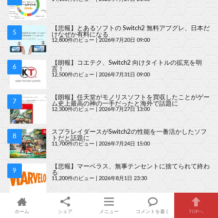
【悲報】とあるソフトの Switch2 無料アプグレ、日本だ
けなぜか有料になる
12,800件のビュー
|
2026年7月20日 09:00
【朗報】コエテク、Switch2 向けタイトルの拡充を明
言！
12,500件のビュー
|
2026年7月31日 09:00
【朗報】任天堂がモノリスソフトを買収したことがゲー
ム史上最高の神の一手だったと海外で話題に
12,300件のビュー
|
2026年7月27日 13:00
スプラレイダースがSwitch2の性能を一番活かしたソフ
トだと話題に
11,700件のビュー
|
2026年7月24日 15:00
【悲報】マーベラス、無事テンセントに捨てられて終わ
る
11,200件のビュー
|
2026年8月1日 23:30
【朗報】ゼルダの伝説 時のオカリナリメイク「時を越
えて、蘇る」
ホーム
シェア
メニュー
コメントを書く
TOPへ
10,800件のビュー
|
2026年7月26日 19:00