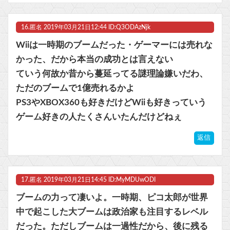
16.
匿名
2019年03月21日12:44 ID:Q3ODAzNjk
Wiiは一時期のブームだった・ゲーマーには売れな
かった、だから本当の成功とは言えない
ていう何故か昔から蔓延ってる謎理論嫌いだわ、
ただのブームで1億売れるかよ
PS3やXBOX360も好きだけどWiiも好きっていう
ゲーム好きの人たくさんいたんだけどねぇ
返信
17.
匿名
2019年03月21日14:45 ID:MyMDUwODI
ブームの力って凄いよ。一時期、ピコ太郎が世界
中で起こした大ブームは政治家も注目するレベル
だった。ただしブームは一過性だから、後に残る