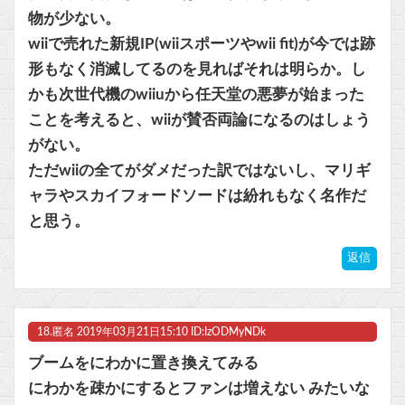
物が少ない。
wiiで売れた新規IP(wiiスポーツやwii fit)が今では跡
形もなく消滅してるのを見ればそれは明らか。し
かも次世代機のwiiuから任天堂の悪夢が始まった
ことを考えると、wiiが賛否両論になるのはしょう
がない。
ただwiiの全てがダメだった訳ではないし、マリギ
ャラやスカイフォードソードは紛れもなく名作だ
と思う。
返信
18.
匿名
2019年03月21日15:10 ID:IzODMyNDk
ブームをにわかに置き換えてみる
にわかを疎かにするとファンは増えない みたいな