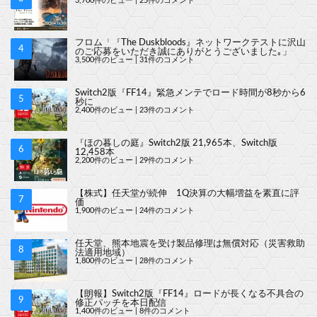
3,700件のビュー
|
25件のコメント
フロム「『The Duskbloods』ネットワークテストに沢山
のご応募をいただき誠にありがとうございました｡」
3,500件のビュー
|
31件のコメント
Switch2版『FF14』緊急メンテでロード時間が8秒から6
秒に
2,400件のビュー
|
23件のコメント
『ほの暮しの庭』Switch2版 21,965本、Switch版
12,458本
2,200件のビュー
|
29件のコメント
【株式】任天堂が続伸 1Q決算の大幅増益を素直に評
価
1,900件のビュー
|
24件のコメント
任天堂、熊本地震を受け製品修理は無償対応（災害救助
法適用地域）
1,800件のビュー
|
28件のコメント
【朗報】Switch2版『FF14』ロードが長くなる不具合の
修正パッチを本日配信
1,400件のビュー
|
8件のコメント