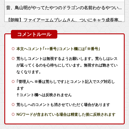
昔、鳥山明がやってたやつのドラゴンの名前わかるやついる？
【朗報】ファイアーエムブレムさん、ついにキャラ成長率がゲーム内で見れるようになる
【悲報】ヤニねこ、BPOで問題視されるｗｗｗｗｗｗｗｗｗｗｗｗｗ
イオン、ポケモンカードは「小中学生にしか売らない」 転売対策の決断が「素晴らしい」
本文へコメント｢>>番号｣コメント欄には｢※番号｣
【ヤニねこ】薬物中毒のヤクねこの末路が心配でならない・・・
荒らしコメントは無視するようお願いします。荒らしはレス
が返ってくるのを心待ちにしています。無視すれば飽きてい
【お誕生日】逢田さん（34）の奇行・奇言で打線組んだ・・・他
なくなります。
｢管理人へ ※番は荒らしです｣とコメント記入でスグ対応し
【艦これ】VautourちゃんはE5に入れると強いと聞いたけど どれくらいつよいのかしら
ます
【艦これ】E5ヌルイとかいう風説には騙されないぞ スキャンプくらいヌルイのなら考える
↑コメント欄へは反映されません
荒らしへのコメントも消させていただく場合があります
【艦これ】イベントぼちぼち終わらせてる人増えてるけど、終わったらみんな何してる？
NGワードが含まれている場合は精査した後に反映されます
【艦これ】ナマケモノアガノウサギ 他