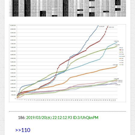
186:
2019/03/20(水) 22:12:12.93 ID:3/UhQknPM
>>110