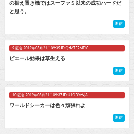
の据え置き機ではスーファミ以来の成功ハードだ
と思う。
返信
9.
匿名
2019年03月21日09:35 ID:QzMTE2MDY
ピエール効果は草生える
返信
10.
匿名
2019年03月21日09:37 ID:U1ODYzNjA
ワールドシーカーは色々頑張れよ
返信