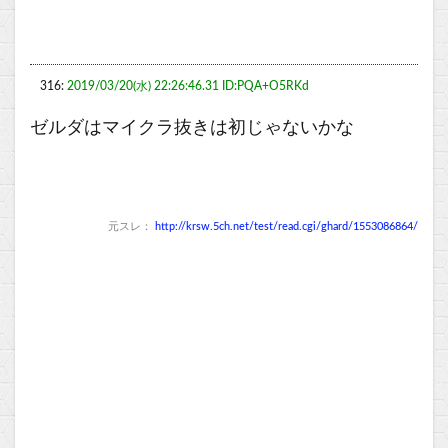
316:
2019/03/20(水) 22:26:46.31 ID:PQA+O5RKd
ゼルダはマイクラ抜きは初じゃないかな
元スレ：
http://krsw.5ch.net/test/read.cgi/ghard/1553086864/