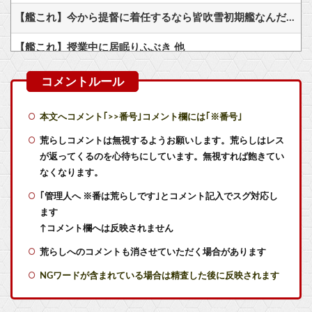
【艦これ】今から提督に着任するなら皆吹雪初期艦なんだろうか
【艦これ】授業中に居眠りふぶき 他
【艦これ】E4とE5はどっちの方が難しい？ E5甲はウイニングランって聞いたんだけど
【艦これ】煙幕してんのに大暴れしすぎちゃうか？
本文へコメント｢>>番号｣コメント欄には｢※番号｣
【艦これ】ヴァトールはなんて呼べばいいんだろうね
荒らしコメントは無視するようお願いします。荒らしはレス
が返ってくるのを心待ちにしています。無視すれば飽きてい
フロム以外の高難易度ゲーをやらない理由ｗｗｗｗ
なくなります。
｢管理人へ ※番は荒らしです｣とコメント記入でスグ対応し
【悲報】 ゼノブレイド・ヨッシー・スタフォ ミリオン未達・・・
ます
Switch2版『モンハンワイルズ』の動作環境が判明！
↑コメント欄へは反映されません
荒らしへのコメントも消させていただく場合があります
『ほの暮しの庭』Switch2版 21,965本、Switch版 12,458本
NGワードが含まれている場合は精査した後に反映されます
カプコン「『モンハンワイルズ』は中長期的に『ワールド』を上回る販売本数を目指す」