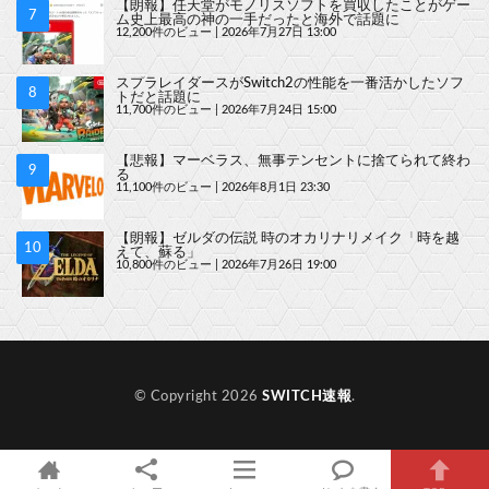
【朗報】任天堂がモノリスソフトを買収したことがゲー
ム史上最高の神の一手だったと海外で話題に
12,200件のビュー
|
2026年7月27日 13:00
スプラレイダースがSwitch2の性能を一番活かしたソフ
トだと話題に
11,700件のビュー
|
2026年7月24日 15:00
【悲報】マーベラス、無事テンセントに捨てられて終わ
る
11,100件のビュー
|
2026年8月1日 23:30
【朗報】ゼルダの伝説 時のオカリナリメイク「時を越
えて、蘇る」
10,800件のビュー
|
2026年7月26日 19:00
© Copyright 2026
SWITCH速報
.