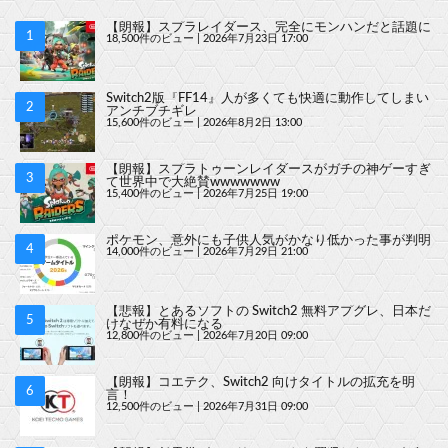
【朗報】スプラレイダース、完全にモンハンだと話題に
18,500件のビュー
|
2026年7月23日 17:00
Switch2版『FF14』人が多くても快適に動作してしまい
アンチブチギレ
15,600件のビュー
|
2026年8月2日 13:00
【朗報】スプラトゥーンレイダースがガチの神ゲーすぎ
て世界中で大絶賛wwwwwww
15,400件のビュー
|
2026年7月25日 19:00
ポケモン、意外にも子供人気がかなり低かった事が判明
14,000件のビュー
|
2026年7月29日 21:00
【悲報】とあるソフトの Switch2 無料アプグレ、日本だ
けなぜか有料になる
12,800件のビュー
|
2026年7月20日 09:00
【朗報】コエテク、Switch2 向けタイトルの拡充を明
言！
12,500件のビュー
|
2026年7月31日 09:00