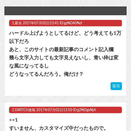
【Liella!】「始まりは君の空」をライブで見る度【ラブライブ！スーパースター!!】
あまりにも酷すぎる出来でバカにされまくったアニメ『ワンダンス』、原作者本人が手書きアニメを投稿した結果・・・ｗｗｗｗｗｗ他
1.
匿名
2017年07月02日13:41 ID:gzNDA0NzI
【ラブライブ！】声優との1体1イベントみんななに話すの？他
ハードル上げようとしてるけど、どう考えても1万
【画像】GLAYのボーカルTERUさん、55歳になって別人のように膨らんで激変したとネット騒然 → 「なんでこんなに太った？」「むしろ可愛い」「良い歳の取り方」
以下だろ
あと、このサイトの最新記事のコメント記入欄
【GジェネE】SDガンダム外伝まつり開幕！ガチャは来週かな？他
幾ら文字入力しても文字見えないし、青い枠は変
【beatmania IIDX】(26/08/06)「Sparkle Fruit Lab.｣に最終ルームが追加！ 追加楽曲に「サタデーナイト⭐︎ギャロップ」「じぇりー じゅえる ジャングル」「Iridescent Memories」が登場！！
な風になってるし
どうなってるんだろう。俺だけ？
マスク 十兆円を失う‥投資家「アメリカ党？バカかコイツw」
返信
ビットコイン再び1600万円へ。ドル円は147円に
2.
SWITCH速報
2017年07月02日13:50 ID:g3NDgxNjA
>>1
Powered by livedoor 相互RSS
すいません、カスタマイズ中だったもので。