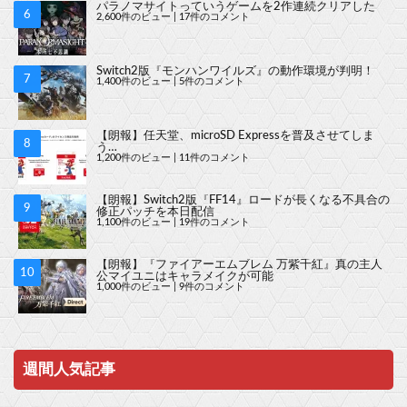
パラノマサイトっていうゲームを2作連続クリアした
2,600件のビュー
|
17件のコメント
Switch2版『モンハンワイルズ』の動作環境が判明！
1,400件のビュー
|
5件のコメント
【朗報】任天堂、microSD Expressを普及させてしま
う…
1,200件のビュー
|
11件のコメント
【朗報】Switch2版『FF14』ロードが長くなる不具合の
修正パッチを本日配信
1,100件のビュー
|
19件のコメント
【朗報】『ファイアーエムブレム 万紫千紅』真の主人
公マイユニはキャラメイクが可能
1,000件のビュー
|
9件のコメント
週間人気記事