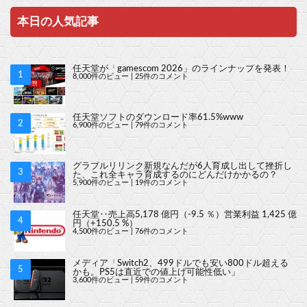
本日の人気記事
任天堂が「gamescom 2026」のラインナップを発表！
8,000件のビュー
|
25件のコメント
任天堂ソフトのダウンロード率61.5%www
6,900件のビュー
|
79件のコメント
グラブルリリンク新規なんだが6人育成し出して挫折し
た、これ全キャラ育成するのにどんだけかかるの？
5,900件のビュー
|
19件のコメント
任天堂‥売上高5,178 億円（-9.5 ％）営業利益 1,425 億
円（+150.5 %）
4,500件のビュー
|
76件のコメント
メディア「Switch2、499ドルでも安い800ドル超える
かも。PS5は直近での値上げ可能性低い」
3,600件のビュー
|
59件のコメント