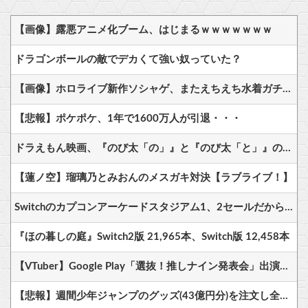
【画像】露悪アニメ化ブーム、はじまるｗｗｗｗｗｗｗ
ドラゴンボールの敵でデカくて強い奴っていた？
【画像】ホロライブ新作ソシャゲ、またえちえち水着ガチャｗｗ
【悲報】ポケポケ、1年で1600万人が引退・・・
ドラえもん映画、『のび太「の」』と『のび太「と」』の違いがわからないと話題に
【蓮ノ空】瑠璃乃とみおんのメスガキ対決【ラブライブ！】
Switchのカプコンアーケードスタジアム1、2セールだから買ってしまった
『ほの暮しの庭』Switch2版 21,965本、Switch版 12,458本
【VTuber】Google Play「選抜！推しナイン発表会」出演者発表！『にじだけと思ってたけど座長と除夜のケツおるやんけ』
【悲報】週間少年ジャンプのグッズ(43億円分)を注文し全てキャンセルした女逮捕ｗｗｗｗｗｗｗｗ