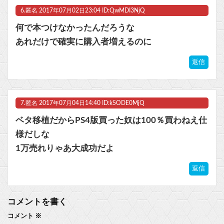
6.
匿名
2017年07月02日23:04 ID:QwMDI3NjQ
何で本つけなかったんだろうな
あれだけで確実に購入者増えるのに
返信
7.
匿名
2017年07月04日14:40 ID:k5ODE0MjQ
ベタ移植だからPS4版買った奴は100％買わねえ仕
様だしな
1万売れりゃあ大成功だよ
返信
コメントを書く
コメント
※