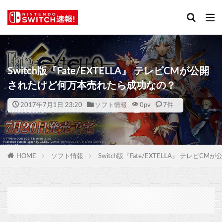
Switch版『Fate/EXTELLA』 テレビCMが公開
されたけど何万本売れたら成功なの？
2017年7月1日 23:20
ソフト情報
0
pv
7件
HOME
ソフト情報
Switch版『Fate/EXTELLA』 テレ