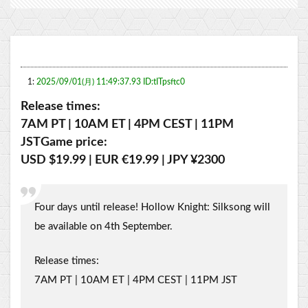
1:
2025/09/01(月) 11:49:37.93 ID:tITpsftc0
Release times:
7AM PT | 10AM ET | 4PM CEST | 11PM
JSTGame price:
USD $19.99 | EUR €19.99 | JPY ¥2300
Four days until release! Hollow Knight: Silksong will
be available on 4th September.
Release times:
7AM PT | 10AM ET | 4PM CEST | 11PM JST