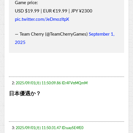
Game price:
USD $19.99 | EUR €19.99 | JPY ¥2300
pic.twitter.com/JeDmozItpX
— Team Cherry (@TeamCherryGames)
September 1,
2025
2:
2025/09/01(月) 11:50:09.86 ID:4FVttMQmM
日本優遇か？
3:
2025/09/01(月) 11:50:31.47 ID:uaySE4fE0