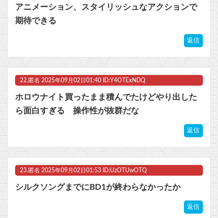
アニメーション、スタイリッシュなアクションで
期待できる
返信
22.
匿名
2025年09月02日01:40 ID:Y4OTExNDQ
ホロウナイト買ったまま積んでたけどやり出した
ら面白すぎる 操作性が抜群だな
返信
23.
匿名
2025年09月02日01:53 ID:UzOTUwOTQ
シルクソングまでにBD1が終わらなかったか
返信