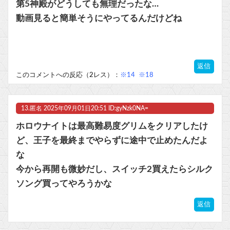
第5神殿がどうしても無理だったな…
動画見ると簡単そうにやってるんだけどね
返信
このコメントへの反応（2レス）：
※14
※18
13.
匿名
2025年09月01日20:51 ID:gyNzk0NA=
ホロウナイトは最高難易度グリムをクリアしたけ
ど、王子を最終までやらずに途中で止めたんだよ
な
今から再開も微妙だし、スイッチ2買えたらシルク
ソング買ってやろうかな
返信