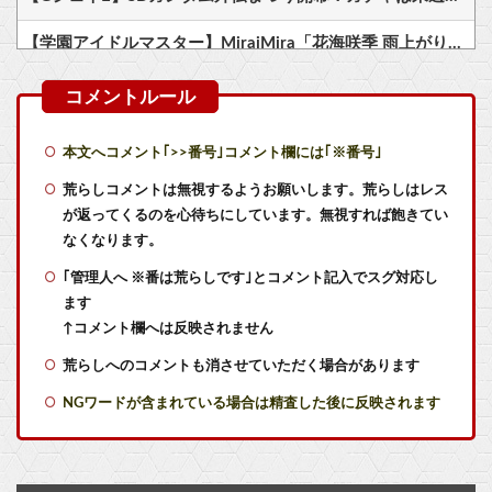
【学園アイドルマスター】MiraiMira「花海咲季 雨上がりのアイリス 特訓前Ver.」フィギュア【予約開始】他
Switch2版『モンハンワイルズ』の動作環境が判明！
女戦士・猫獣人・ハーフエルフ・僧侶の4人パーティ
本文へコメント｢>>番号｣コメント欄には｢※番号｣
【BF6】 みんなBFらしさがどうこう言っててもフルオートビームゲーしたいのが本音
荒らしコメントは無視するようお願いします。荒らしはレス
が返ってくるのを心待ちにしています。無視すれば飽きてい
【朗報】Switch2版『FF14』ロードが長くなる不具合の修正パッチを本日配信
なくなります。
｢管理人へ ※番は荒らしです｣とコメント記入でスグ対応し
任天堂が「gamescom 2026」のラインナップを発表！
ます
【艦これ】授業中に居眠りふぶき 他
↑コメント欄へは反映されません
荒らしへのコメントも消させていただく場合があります
【艦これ】煙幕してんのに大暴れしすぎちゃうか？
NGワードが含まれている場合は精査した後に反映されます
【艦これ】バニ黒潮親潮 他
【艦これ】デイス 他