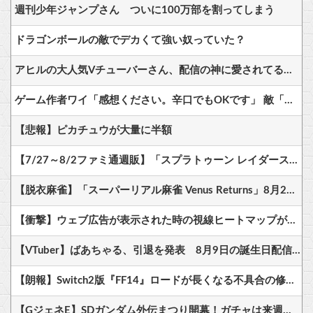
週刊少年ジャンプさん ついに100万部を割ってしまう
ドラゴンボールの敵でデカくて強い奴っていた？
アヒルの大人気Vチューバーさん、配信の神に愛されてるとしか思えない確率の偏りｗ
ゲーム作者ワイ「感想ください。辛口でもOKです」 敵「あれがだめ。これがだめ」
【悲報】ピカチュウが大量に半額
【7/27～8/2ファミ通週販】「スプラトゥーン レイダース」2週連続1位！ほか新作に「ほの暮しの庭」「ブルーリフレクション カルテット」などランクイン！！
【脱衣麻雀】「スーパーリアル麻雀 Venus Returns」8月27日に発売決定！
【衝撃】ウェブ広告が表示された時の視線ヒートマップがコチラ…
【VTuber】ばあちゃる、引退を発表 8月9日の誕生日配信で詳細を説明「ずっと続けられなくて本当にごめんなさい」【8/9(日)15:00】
【朗報】Switch2版『FF14』ロードが長くなる不具合の修正パッチを本日配信
【GジェネE】SDガンダム外伝まつり開幕！ガチャは来週かな？他