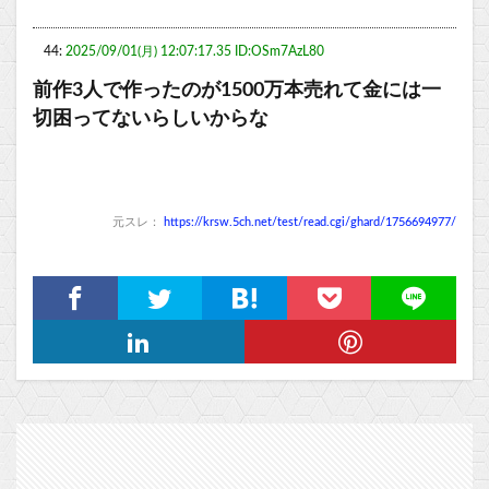
44:
2025/09/01(月) 12:07:17.35 ID:OSm7AzL80
前作3人で作ったのが1500万本売れて金には一
切困ってないらしいからな
元スレ：
https://krsw.5ch.net/test/read.cgi/ghard/1756694977/