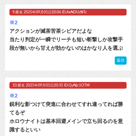
9.
匿名
2025年09月01日20:06 ID:AxNDUzNTc
※2
アクションが滅茶苦茶シビアだよな
当たり判定が一瞬でリーチも短い斬撃しか攻撃手
段が無いから甘えが効かないのはかなり人を選ぶ
返信
10.
匿名
2025年09月01日20:35 ID:QyNjc1OTM
※2
鋭利な影つけて突進に合わせてすれ違ってれば勝
てるぞ
ホロウナイトは基本回避メインで立ち回るのを意
識するといい