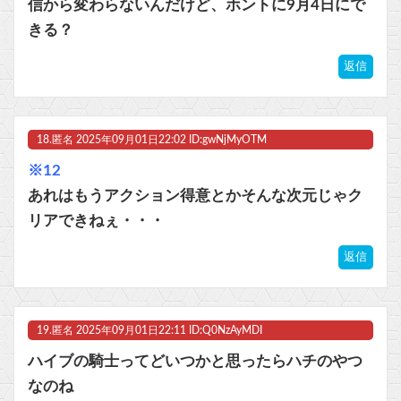
信から変わらないんだけど、ホントに9月4日にで
きる？
返信
18.
匿名
2025年09月01日22:02 ID:gwNjMyOTM
※12
あれはもうアクション得意とかそんな次元じゃク
リアできねぇ・・・
返信
19.
匿名
2025年09月01日22:11 ID:Q0NzAyMDI
ハイブの騎士ってどいつかと思ったらハチのやつ
なのね