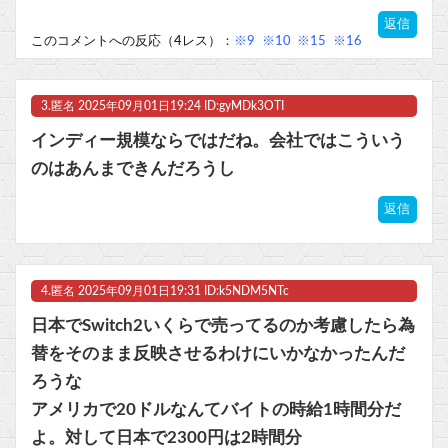
返信
このコメントへの反応（4レス）：
※9
※10
※15
※16
3.
匿名
2025年09月01日19:24 ID:gyMDk3OTI
インディー規模ならではだね。会社ではこういう
のはあんまできんだろうし
返信
4.
匿名
2025年09月01日19:31 ID:k5NDM5NTc
日本でSwitch2いくらで売ってるのか考慮したら為
替をそのまま反映させるわけにいかなかったんだ
ろうな
アメリカで20ドルなんてバイトの時給1時間分だ
よ。対して日本で2300円は2時間分