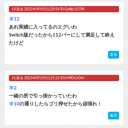
14.
匿名
2025年09月01日20:54 ID:QyNjc1OTM
※12
あれ実績に入ってるのエグいわ
Switch版だったから112パーにして満足して終え
たけど
返信
15.
匿名
2025年09月01日21:22 ID:k5MDUzOA=
※2
一緒の所で引っ掛かっていたわ
※10
の通りしたらゴリ押せたから頑張れ！
返信