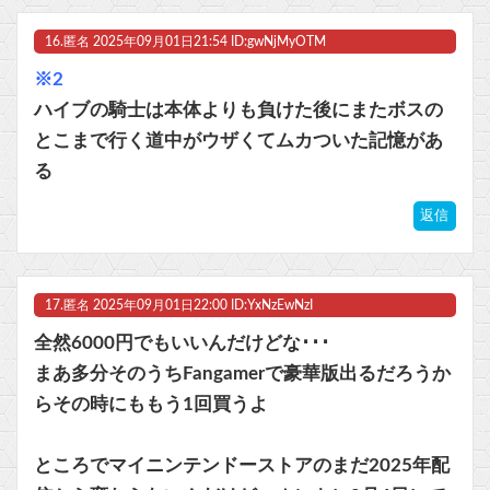
16.
匿名
2025年09月01日21:54 ID:gwNjMyOTM
※2
ハイブの騎士は本体よりも負けた後にまたボスの
とこまで行く道中がウザくてムカついた記憶があ
る
返信
17.
匿名
2025年09月01日22:00 ID:YxNzEwNzI
全然6000円でもいいんだけどな･･･
まあ多分そのうちFangamerで豪華版出るだろうか
らその時にももう1回買うよ
ところでマイニンテンドーストアのまだ2025年配