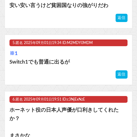
安い安い言うけど貧困国なりの強がりだわ
返信
5.
匿名
2025年09月01日19:34 ID:M2MDY0MDM
※1
Switch1でも普通に出るが
返信
6.
匿名
2025年09月01日19:51 ID:c3NjExNzE
ホーネット役の日本人声優が口利きしてくれた
か？
まさかな