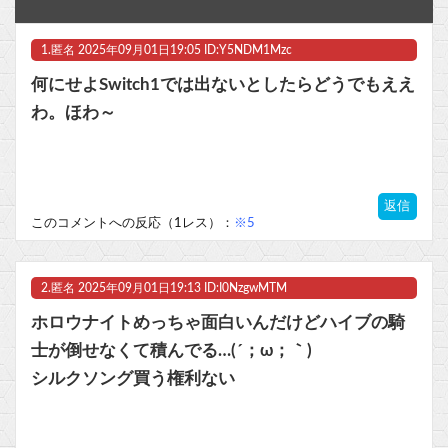
『ど根性ガエルの娘』全巻「70％オフ」セール！全7巻「5,313円」→「1,589円」！『ど根性ガエル』作者の娘が描く「エグすぎる家庭崩壊の実話」ネットを騒然とさせた問題作他
1.
匿名
2025年09月01日19:05 ID:Y5NDM1Mzc
【天才】新海誠『君の名は。』はなぜ人を感動させたのか？ 有名小説家による分析が的確で超面白いと絶賛！ 「観てて『設定に無理がない？』と思ったタイミングで◯◯◯」
何にせよSwitch1では出ないとしたらどうでもええ
【速報】ワンピースの「世界に5種しかない飛行能力」発言の謎が解けるWWW
わ。ほわ～
【beatmania IIDX】(26/08/06)「Sparkle Fruit Lab.｣に最終ルームが追加！ 追加楽曲に「サタデーナイト⭐︎ギャロップ」「じぇりー じゅえる ジャングル」「Iridescent Memories」が登場！！
【悲報】最近のRPG、『宿屋』の存在意義が薄い
返信
このコメントへの反応（1レス）：
※5
マスク 十兆円を失う‥投資家「アメリカ党？バカかコイツw」
ビットコイン再び1600万円へ。ドル円は147円に
2.
匿名
2025年09月01日19:13 ID:I0NzgwMTM
ホロウナイトめっちゃ面白いんだけどハイブの騎
士が倒せなくて積んでる…(´；ω；｀)
シルクソング買う権利ない
Powered by livedoor 相互RSS