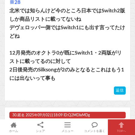
※28
北米では知らんけど今のところ日本ではSwitch2版
しか商品リストに載ってないね
デヴェロッパー側ではSwitch1にも出す言ってたけ
どね
12月発売のオクトラ0が既にSwitch1・2両版がリ
ストに載ってるのに対して
2日後発売のSilksongが2のみとなるとこれはもう1
には出ないって事も
返信
30.
匿名
2025年09月02日18:09 ID:Q2MDIxMDg
steamにある最低スペック見る限りSwitchでも余裕
ホーム
シェア
メニュー
コメントを書く
TOPへ
そうなんだけどな