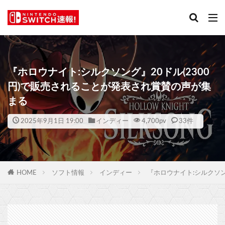
『ホロウナイト:シルクソング』20ドル(2300
円)で販売されることが発表され賞賛の声が集
まる
2025年9月1日 19:00
インディー
4,700
pv
33件
HOME
ソフト情報
インディー
『ホロウナイト:シルクソン