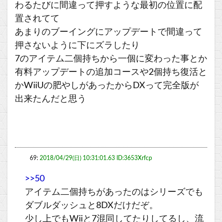
わるたびに間違って押すような最初の位置に配
置されてて
あまりのブーイングにアップデートで間違って
押さないように下にズラしたり
7のアイテム二個持ちから一個に変わった事とか
有料アップデートの追加コースや2個持ち復活と
かWiiUの肥やしがあったからDXって完全版が
出来たんだと思う
69:
2018/04/29(日) 10:31:01.63 ID:3653Xrfcp
>>50
アイテム二個持ちがあったのはシリーズでも
ダブルダッシュと8DXだけだぞ。
少し上でもWiiと7混同してたりしてるし、流