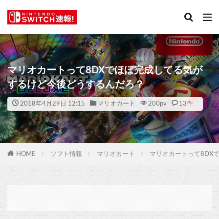
マリオカートって8DXでほぼ完成してる気が
するけど今後どうするんだろ？
2018年4月29日 12:15
マリオカート
200
pv
13件
HOME
ソフト情報
マリオカート
マリオカートって8DX