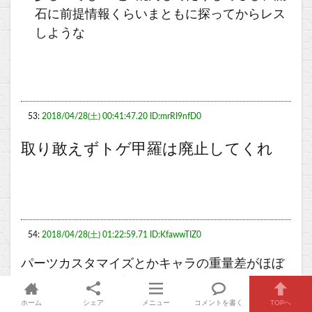
石に前提情報くらいまともに探ってからレス
しような
53:
2018/04/28(土) 00:41:47.20 ID:mrRI9nfD0
取り敢えずトゲ甲羅は廃止してくれ
54:
2018/04/28(土) 01:22:59.71 ID:KfawwTIZ0
パーツカスタマイズとかキャラの重量差がほぼ
一択になるのは改善してほしい
見た目だけで性能は全部いっしょでもいいけど
ホーム
シェア
メニュー
コメントを書く
TOPへ