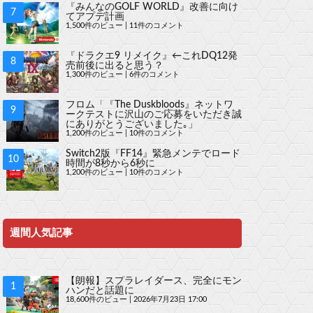
『みんなのGOLF WORLD』改善に向け
てアプデ計画
1,500件のビュー
|
11件のコメント
『ドラクエ9 リメイク』←これDQ12発
売前後に出ると思う？
1,300件のビュー
|
6件のコメント
フロム「『The Duskbloods』ネットワ
ークテストに沢山のご応募をいただき誠
にありがとうございました｡」
1,200件のビュー
|
10件のコメント
Switch2版『FF14』緊急メンテでロード
時間が8秒から6秒に
1,200件のビュー
|
10件のコメント
週間人気記事
【朗報】スプラレイダース、完全にモン
ハンだと話題に
18,600件のビュー
|
2026年7月23日 17:00