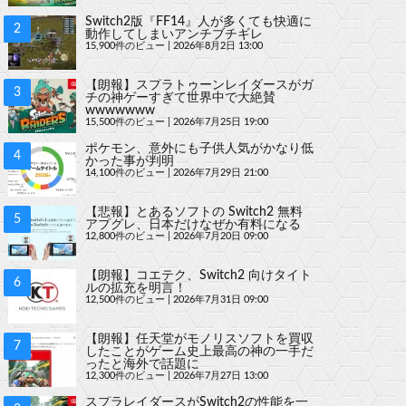
Switch2版『FF14』人が多くても快適に
動作してしまいアンチブチギレ
15,900件のビュー
|
2026年8月2日 13:00
【朗報】スプラトゥーンレイダースがガ
チの神ゲーすぎて世界中で大絶賛
wwwwwww
15,500件のビュー
|
2026年7月25日 19:00
ポケモン、意外にも子供人気がかなり低
かった事が判明
14,100件のビュー
|
2026年7月29日 21:00
【悲報】とあるソフトの Switch2 無料
アプグレ、日本だけなぜか有料になる
12,800件のビュー
|
2026年7月20日 09:00
【朗報】コエテク、Switch2 向けタイト
ルの拡充を明言！
12,500件のビュー
|
2026年7月31日 09:00
【朗報】任天堂がモノリスソフトを買収
したことがゲーム史上最高の神の一手だ
ったと海外で話題に
12,300件のビュー
|
2026年7月27日 13:00
スプラレイダースがSwitch2の性能を一