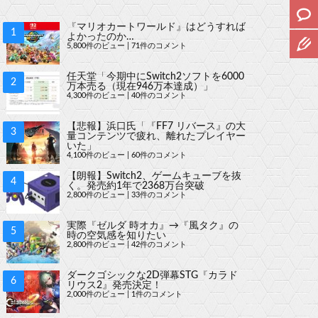
『マリオカートワールド』はどうすれば
よかったのか…
5,800件のビュー
|
71件のコメント
任天堂「今期中にSwitch2ソフトを6000
万本売る（現在946万本達成）」
4,300件のビュー
|
40件のコメント
【悲報】浜口氏「『FF7 リバース』の大
量コンテンツで疲れ、離れたプレイヤー
いた」
4,100件のビュー
|
60件のコメント
【朗報】Switch2、ゲームキューブを抜
く。発売約1年で2368万台突破
2,800件のビュー
|
33件のコメント
実際『ゼルダ 時オカ』→『風タク』の
時の空気感を知りたい
2,800件のビュー
|
42件のコメント
ダークゴシックな2D弾幕STG『カラド
リウス2』発売決定！
2,000件のビュー
|
1件のコメント