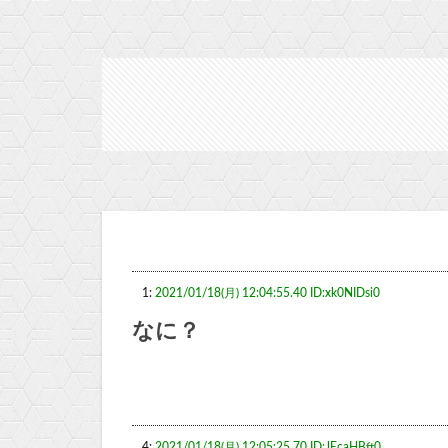
1:
2021/01/18(月) 12:04:55.40 ID:xk0NIDsi0
なに？
4:
2021/01/18(月) 12:05:25.70 ID:JEcaHBft0