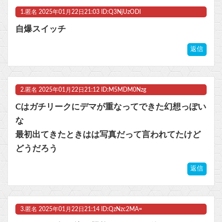
1.
匿名
2025年01月22日21:03 ID:Q3NjUzODI
【悲報】「メトロイドプライム4」 新品が2999円に…
自爆スイッチ
【ラブライブ！】フミコって可愛くね？他
返信
【ホロライブ】POP UP PARADE「雪花ラミィ」フィギュア【本日発売】他
【ウマ娘】このキャラが声優（まりんか）同じってマジ！？←「スズカさんみたいな演技の方がレアだと聞いて驚いたよ」
2.
匿名
2025年01月22日21:12 ID:M5MDM0Nzg
マスク 十兆円を失う‥投資家「アメリカ党？バカかコイツw」
Cはガチリークにデマが重なってできた幻想っぽい
な
ビットコイン再び1600万円へ。ドル円は147円に
最初出てきたときはは写真だって言われてたけど
どうだろう
返信
Powered by livedoor 相互RSS
3.
匿名
2025年01月22日21:14 ID:QzNzc2MA=