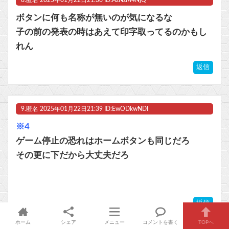
ボタンに何も名称が無いのが気になるな
子の前の発表の時はあえて印字取ってるのかもし
れん
返信
9.
匿名
2025年01月22日21:39 ID:EwODkwNDI
※4
ゲーム停止の恐れはホームボタンも同じだろ
その更に下だから大丈夫だろ
返信
このコメントへの反応（1レス）：
※10
ホーム
シェア
メニュー
コメントを書く
TOPへ