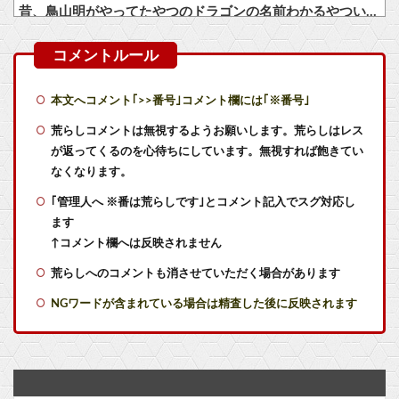
昔、鳥山明がやってたやつのドラゴンの名前わかるやついる？
「ファミコンミニ、スーファミミニ、PCエンジンミニ、メガドラミニ、ネオジオミニ」って
モンスターハンターというゲームの魅力ってどんな部分だと思う？
本文へコメント｢>>番号｣コメント欄には｢※番号｣
『クロノトリガー』面白かったわ
荒らしコメントは無視するようお願いします。荒らしはレス
が返ってくるのを心待ちにしています。無視すれば飽きてい
【艦これ】オオヤマトウサギ 他
なくなります。
｢管理人へ ※番は荒らしです｣とコメント記入でスグ対応し
【艦これ】VautourちゃんはE5に入れると強いと聞いたけど どれくらいつよいのかしら
ます
【艦これ】けーかいじん 他
↑コメント欄へは反映されません
荒らしへのコメントも消させていただく場合があります
【艦これ】E5ヌルイとかいう風説には騙されないぞ スキャンプくらいヌルイのなら考える
NGワードが含まれている場合は精査した後に反映されます
【艦これ】そもそも深海ってなんか悪いことしたの
【画像】有名女性声優「私はね、ハゲてる人が好きなの」他
【悲報】テレビ番組「15年前の日本はすごかった」【ドル円75円】