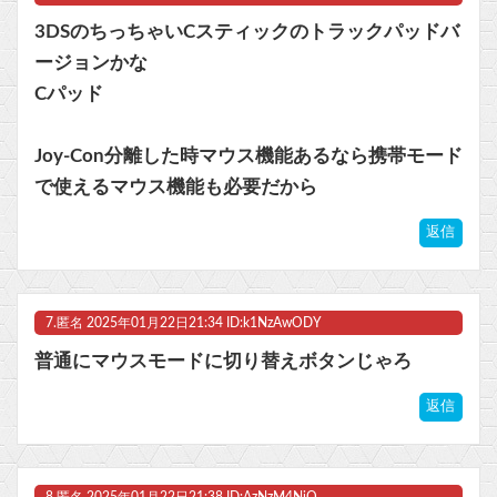
3DSのちっちゃいCスティックのトラックパッドバ
ージョンかな
Cパッド
Joy-Con分離した時マウス機能あるなら携帯モード
で使えるマウス機能も必要だから
返信
7.
匿名
2025年01月22日21:34 ID:k1NzAwODY
普通にマウスモードに切り替えボタンじゃろ
返信
8.
匿名
2025年01月22日21:38 ID:AzNzM4NjQ