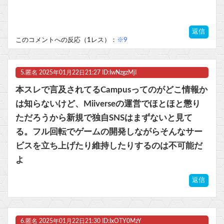
返信
このコメントへの反応（1レス）：
※9
5.
匿名
2025年01月22日21:27 ID:IwNzgzMjI
本スレで言及されてるCampusってのがどこ情報か
は知らないけど、Miiverseの運営でほとほと懲り
ただろうから新規で独自SNSはまずないと見て
る。フル回転でゲームの開発しながらそんなサー
ビスを立ち上げたり維持したりするのは不可能だ
よ
返信
6.
匿名
2025年01月22日21:30 ID:IxOTY0MzY