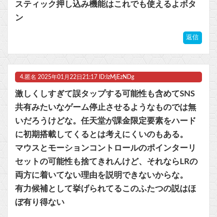
スティック押し込み機能はこれでも使えるよボタ
ン
返信
4.
匿名
2025年01月22日21:17 ID:IzMjEzNDg
激しくしすぎて誤タップする可能性も含めてSNS
共有みたいなゲーム停止させるようなものでは無
いだろうけどな。任天堂が課金限定要素をハード
に初期搭載してくるとは考えにくいのもある。
マウスとモーションコントロールのポインターリ
セットの可能性も捨てきれんけど、それならLRの
両方に着いてない理由を説明できないからな。
有力候補として挙げられてるこのふたつの説はほ
ぼ有り得ない