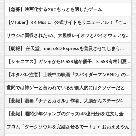
【急募】映画化するのにもっとも適したゲーム
【VTuber】RK Music、公式サイトをリニューアル！『こうして見るとRK Music結構アーティストおるわね』
サウジに買収されたEA、大規模レイオフとバイオウェアなど売却か
【朗報】 任天堂、microSD Expressを普及させてしまう…
【シャニマス】ガシャからP-SSR黛冬優子、S-SSR有栖川夏葉が登場！イベントS-SR福丸小糸！
【ネタバレ注意】上映中の映画『スパイダーマンBND』のマニアックなセルフカバー！実はあのシーンは……
世間では神ゲーと言われているが個人的にはクソゲーだと思うゲーム挙げてけ
【悲報】漫画『ナナとカオル』作者、大腸がんステージ4
【悲報】週間少年ジャンプのグッズ(43億円分)を注文し全てキャンセルした女逮捕ｗｗｗｗｗｗｗｗ
フロム「ダークソウルを完結させるでー！」←おおええやん