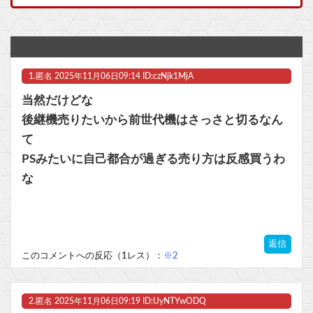
【悲報】EA、BioWareを閉鎖か？
【超宇宙刑事ギャバン】食玩ミニプラ「インフィニティキット03 エクスプレスギャバリオン」明日発売【公式レビュー記事公開】他
1.
匿名
2025年11月06日09:14 ID:czNjk1MjA
『フリーザ』の声優、他のキャラはバイキンマンしか思い浮かばないｗｗ
当然だけどな
【GジェネE】コマンドとボッシュが本当に強敵だったのだから…他
後継機売りたいから前世代機はさっさと切るなん
て
【ウマ娘】何かがｵｶｼｲ…賢さトレーニング（早押しクイズ）
PSみたいに自己都合が過ぎる売り方は反感買うわ
【山積み悲報】スプラトゥーンレイダース、2周目でもまだ緑茶ｗｗｗｗｗｗ
な
マスク 十兆円を失う‥投資家「アメリカ党？バカかコイツw」
ビットコイン再び1600万円へ。ドル円は147円に
返信
このコメントへの反応（1レス）：
※2
2.
匿名
2025年11月06日09:19 ID:UyNTYwODQ
Powered by livedoor 相互RSS