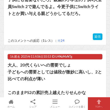
員Switch 2で遊んでるよ。今更子供にSwitchライ
トとか買い与える親どうかしてるだろ。
返信
このコメントへの反応（1レス）：
※24
16.
匿名
2025年11月06日10:53 ID:U4NzMxNTg
大人、20代くらいへの需要でしょ
子どもへの需要としては値段が微妙に高いし、2と
比べての利点が薄い
このままPS2の累計売上越えたりせんかな
流石に無理か
ホーム
シェア
メニュー
コメントを書く
TOPへ
返信