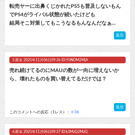
転売ヤーに出鼻くじかれたPS5も普及しないもん
でPS4がライバル状態が続いたけども
結局そこ対策してもこうなるもんなんだなぁ…
返信
5.
匿名
2025年11月06日09:36 ID:Y0NDM2MjA
売れ続けてるのにMAUの数が一向に増えないか
ら、壊れたものを買い替えてるだけでは？
返信
このコメントへの反応（1レス）：
※36
6.
匿名
2025年11月06日09:37 ID:k3MzQ2MzQ