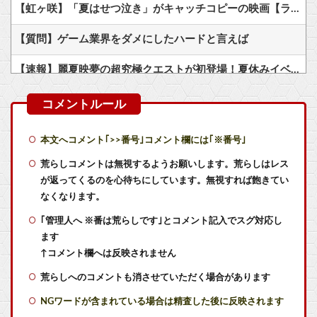
【虹ヶ咲】「夏はせつ泣き」がキャッチコピーの映画【ラブライブ！】
【質問】ゲーム業界をダメにしたハードと言えば
【速報】麗夏映夢の超究極クエストが初登場！夏休みイベントの新展開
【にじさんじ】ののはがヴァロやlolをやろうとするのを止めるあゆゆ草
ゲームって必ず「研究施設ステージ」が必ずあるよな
本文へコメント｢>>番号｣コメント欄には｢※番号｣
【艦これ】もちもちーの本気 他
荒らしコメントは無視するようお願いします。荒らしはレス
が返ってくるのを心待ちにしています。無視すれば飽きてい
【艦これ】てーいとーくさんっ♪ 他
なくなります。
｢管理人へ ※番は荒らしです｣とコメント記入でスグ対応し
【艦これ】でもイベントのたびに思うんだ 空母機動部隊ってクソだわ！
ます
【艦これ】敵の戦力を掃討してから輸送部隊投入するのがふつうなのに まず強行輸送から入る作戦たてる艦これ世界の大本営どうなってるの
↑コメント欄へは反映されません
荒らしへのコメントも消させていただく場合があります
【悲報】メトロイドプライム4 新品が2999円に…
NGワードが含まれている場合は精査した後に反映されます
【画像】咲-Saki-、もうめちゃくちゃ他