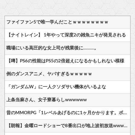
ファイファン5で唯一学んだことｗｗｗｗｗｗｗｗ
【ナイトレイン】 1年やって深度2の雑魚ニキが発見される
職場にいる高圧的な女上司が残業後に………。
【噂】PS6の性能はPS5の2倍超えになるかもしれない模様
例のダンスアニメ、ヤバすぎるｗｗｗｗｗ
「ガンダムW」に一人クソダサい機体がいるよな
上条当麻さん、女子寮暮らしwwwwww
昔のMMORPG「1レベルあげるのに1ヶ月かかります。ボスは12時間毎に湧いて取り合いです」
【朗報】金曜ロードショーで8番出口が地上波初放送wwwwwwwww