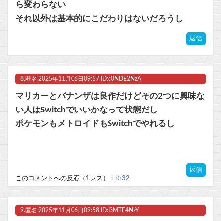
ら変わらない
それ以外は基本的にこだわりはないだろうし
返信
8.
匿名
2025年11月06日09:57 ID:c0NDE2NzA
マリカーとバナンザは良作だけどその2つに興味な
い人はSwitchでいいかなって状態だし
ポケモンもメトロイドもSwitchでやれるし
返信
このコメントへの反応（1レス）：
※32
9.
匿名
2025年11月06日09:58 ID:I3MTE4NzY