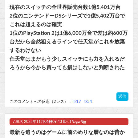
現在のスイッチの全世界販売台数1億5,401万台
2位のニンテンドーDSシリーズで1億5,402万台で
これは超えるのは確実
1位のPlayStation 2は1億6,000万台で差は約600万
台だから全然狙えるラインで任天堂がこれを放棄
するわけない
任天堂はまだもう少しスイッチにも力を入れるだ
ろうから今から買っても損はしないと判断された
返信
このコメントへの反応（2レス）：
※17
※34
7.
匿名
2025年11月06日09:43 ID:c1NzgwNjg
最新を追うのはゲームに前のめりな層なのは昔か