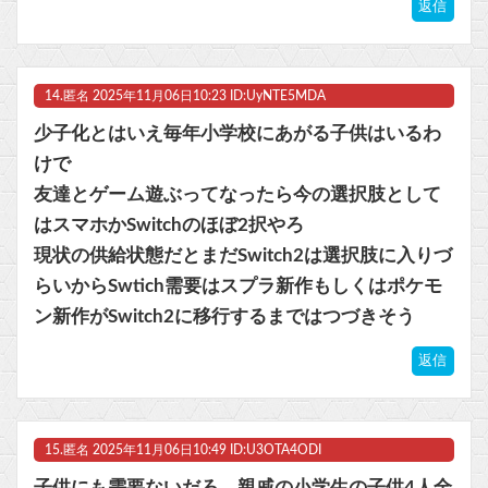
返信
14.
匿名
2025年11月06日10:23 ID:UyNTE5MDA
少子化とはいえ毎年小学校にあがる子供はいるわ
けで
友達とゲーム遊ぶってなったら今の選択肢として
はスマホかSwitchのほぼ2択やろ
現状の供給状態だとまだSwitch2は選択肢に入りづ
らいからSwtich需要はスプラ新作もしくはポケモ
ン新作がSwitch2に移行するまではつづきそう
返信
15.
匿名
2025年11月06日10:49 ID:U3OTA4ODI
子供にも需要ないだろ。親戚の小学生の子供4人全