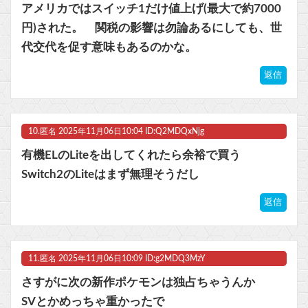
アメリカではスイッチ1だけ値上げ(最大で約7000
円)された。 関税の影響は勿論あるにしても、世
代交代を促す意味もあるのかな。
返信
10.
匿名
2025年11月06日10:04 ID:Q2MDQxNjg
有機ELのLiteを出してくれたら余裕で買う
Switch2のLiteはまず無理そうだし
返信
11.
匿名
2025年11月06日10:09 ID:g2MDQ3MzY
さすがに次の新作ポケモンは独占ちゃうんか
SVとかめっちゃ重かったで