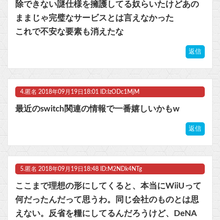
除できない謎仕様を擁護してる奴らいたけどあの
ままじゃ完璧なサービスとは言えなかった
これで不安な要素も消えたな
返信
4.
匿名
2018年09月19日18:01 ID:IzODc1MjM
最近のswitch関連の情報で一番嬉しいかもw
返信
5.
匿名
2018年09月19日18:48 ID:M2NDk4NTg
ここまで理想の形にしてくると、本当にWiiUって
何だったんだって思うわ。同じ会社のものとは思
えない。反省を糧にしてるんだろうけど、DeNA