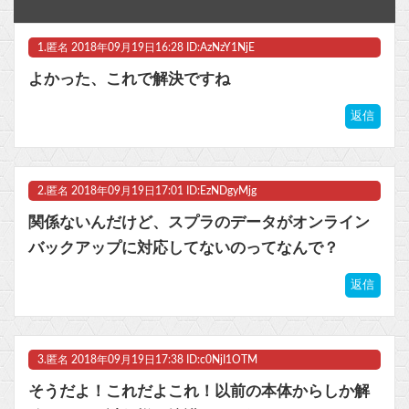
『拳闘暗黒伝セスタス』全巻「70％オフ」セール！全15巻「11,385円」→「3,405円」！誰もが知るあのコマ「身体を観たいわ」の元ネタ！古代ローマの奴隷拳闘士の傑作格闘漫画他
1.
匿名
2018年09月19日16:28 ID:AzNzY1NjE
【スパロボ】インパクトやアルファ外伝くらいのバランス求む！！ → インパクトも最終的にはコアブースターで雑魚は一撃で倒せてたけどね
よかった、これで解決ですね
Switch『カルドセプト ザ ファースト』1,858 本
返信
鈴代紗弓さん、太くて長い棒状のものをナデナデしてしまう・・・他
任天堂「今期中にSwitch2ソフトを6000万本売る（現在946万本達成）」
2.
匿名
2018年09月19日17:01 ID:EzNDgyMjg
マスク 十兆円を失う‥投資家「アメリカ党？バカかコイツw」
関係ないんだけど、スプラのデータがオンライン
バックアップに対応してないのってなんで？
ビットコイン再び1600万円へ。ドル円は147円に
返信
Powered by livedoor 相互RSS
3.
匿名
2018年09月19日17:38 ID:c0NjI1OTM
そうだよ！これだよこれ！以前の本体からしか解