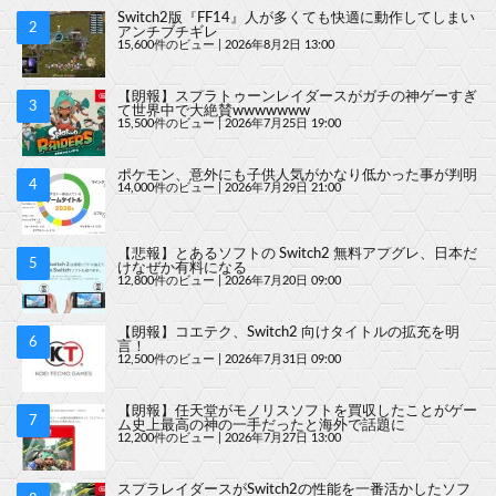
Switch2版『FF14』人が多くても快適に動作してしまい
アンチブチギレ
15,600件のビュー
|
2026年8月2日 13:00
【朗報】スプラトゥーンレイダースがガチの神ゲーすぎ
て世界中で大絶賛wwwwwww
15,500件のビュー
|
2026年7月25日 19:00
ポケモン、意外にも子供人気がかなり低かった事が判明
14,000件のビュー
|
2026年7月29日 21:00
【悲報】とあるソフトの Switch2 無料アプグレ、日本だ
けなぜか有料になる
12,800件のビュー
|
2026年7月20日 09:00
【朗報】コエテク、Switch2 向けタイトルの拡充を明
言！
12,500件のビュー
|
2026年7月31日 09:00
【朗報】任天堂がモノリスソフトを買収したことがゲー
ム史上最高の神の一手だったと海外で話題に
12,200件のビュー
|
2026年7月27日 13:00
スプラレイダースがSwitch2の性能を一番活かしたソフ