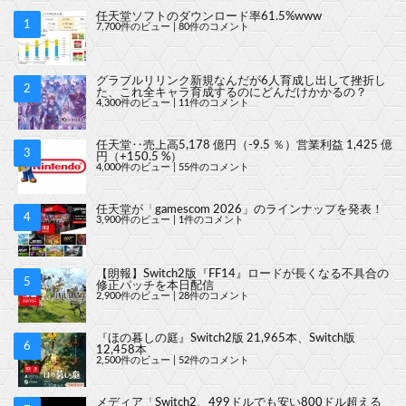
任天堂ソフトのダウンロード率61.5%www
7,700件のビュー
|
80件のコメント
グラブルリリンク新規なんだが6人育成し出して挫折し
た、これ全キャラ育成するのにどんだけかかるの？
4,300件のビュー
|
11件のコメント
任天堂‥売上高5,178 億円（-9.5 ％）営業利益 1,425 億
円（+150.5 %）
4,000件のビュー
|
55件のコメント
任天堂が「gamescom 2026」のラインナップを発表！
3,900件のビュー
|
1件のコメント
【朗報】Switch2版『FF14』ロードが長くなる不具合の
修正パッチを本日配信
2,900件のビュー
|
28件のコメント
『ほの暮しの庭』Switch2版 21,965本、Switch版
12,458本
2,500件のビュー
|
52件のコメント
メディア「Switch2、499ドルでも安い800ドル超える