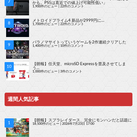
かも。PS5は直近での値上げ可能性低い」
1,900件のビュー
|
22件のコメント
メトロイドプライム4 新品が2999円に…
1,700件のビュー
|
22件のコメント
パラノマサイトっていうゲームを2作連続クリアした
1,400件のビュー
|
10件のコメント
【朗報】任天堂、microSD Expressを普及させてしま
う…
1,000件のビュー
|
3件のコメント
週間人気記事
【朗報】スプラレイダース、完全にモンハンだと話題に
18,500件のビュー
|
2026年7月23日 17:00