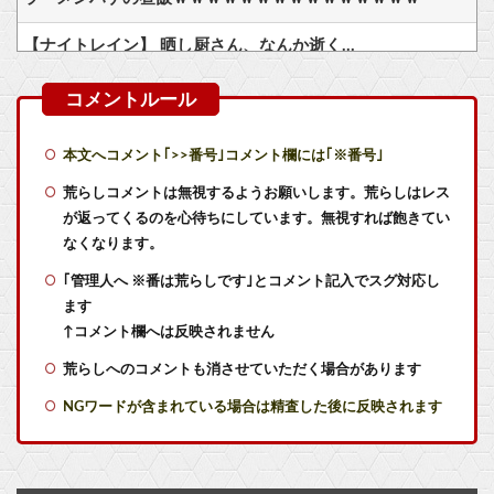
【ナイトレイン】 晒し厨さん、なんか逝く…
【シンデレラガールズ】 百鬼夜行をテーマとしたPOP UP SHOPが東京・大阪にて開催
『ゲームボーイ世代』にしかわからないことｗｗｗｗｗ
本文へコメント｢>>番号｣コメント欄には｢※番号｣
【ウマ娘】便利に慣れ過ぎると後が怖い…TP半額キャンペーンが待ち遠しいわね
荒らしコメントは無視するようお願いします。荒らしはレス
が返ってくるのを心待ちにしています。無視すれば飽きてい
【艦これ】授業中に居眠りふぶき 他
なくなります。
｢管理人へ ※番は荒らしです｣とコメント記入でスグ対応し
【艦これ】E4とE5はどっちの方が難しい？ E5甲はウイニングランって聞いたんだけど
ます
【艦これ】デイス 他
↑コメント欄へは反映されません
荒らしへのコメントも消させていただく場合があります
【艦これ】オオヤマトウサギ 他
NGワードが含まれている場合は精査した後に反映されます
【艦これ】VautourちゃんはE5に入れると強いと聞いたけど どれくらいつよいのかしら
【物議】『みいちゃん』が現実で蔑称化？近大准教授「文化芸術は人を傷つけてもよい。ただし傷つけ方がある」他