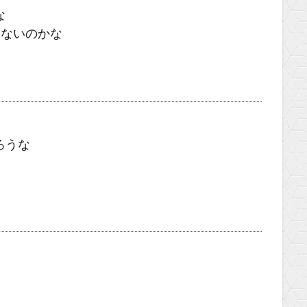
な
もないのかな
ろうな