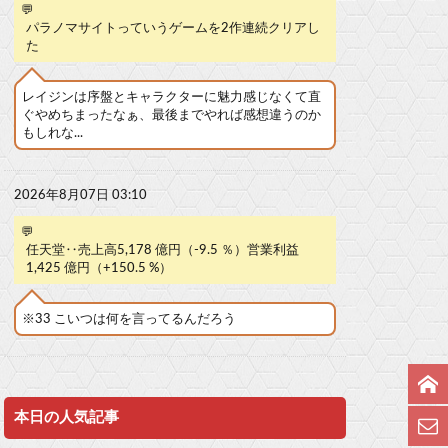
💬
パラノマサイトっていうゲームを2作連続クリアし
た
レイジンは序盤とキャラクターに魅力感じなくて直
ぐやめちまったなぁ、最後までやれば感想違うのか
もしれな...
2026年8月07日 03:10
💬
任天堂‥売上高5,178 億円（-9.5 ％）営業利益
1,425 億円（+150.5 %）
※33 こいつは何を言ってるんだろう
本日の人気記事