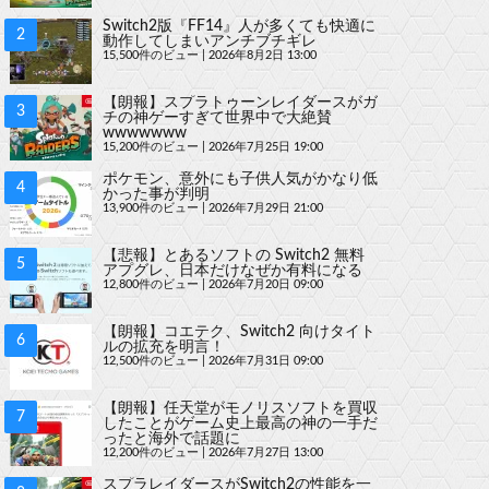
Switch2版『FF14』人が多くても快適に
動作してしまいアンチブチギレ
15,500件のビュー
|
2026年8月2日 13:00
【朗報】スプラトゥーンレイダースがガ
チの神ゲーすぎて世界中で大絶賛
wwwwwww
15,200件のビュー
|
2026年7月25日 19:00
ポケモン、意外にも子供人気がかなり低
かった事が判明
13,900件のビュー
|
2026年7月29日 21:00
【悲報】とあるソフトの Switch2 無料
アプグレ、日本だけなぜか有料になる
12,800件のビュー
|
2026年7月20日 09:00
【朗報】コエテク、Switch2 向けタイト
ルの拡充を明言！
12,500件のビュー
|
2026年7月31日 09:00
【朗報】任天堂がモノリスソフトを買収
したことがゲーム史上最高の神の一手だ
ったと海外で話題に
12,200件のビュー
|
2026年7月27日 13:00
スプラレイダースがSwitch2の性能を一