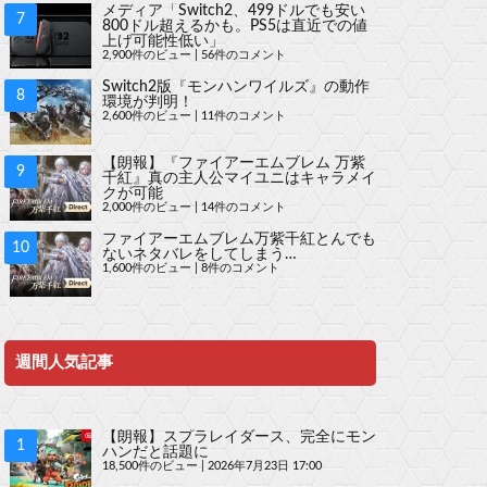
メディア「Switch2、499ドルでも安い
800ドル超えるかも。PS5は直近での値
上げ可能性低い」
2,900件のビュー
|
56件のコメント
Switch2版『モンハンワイルズ』の動作
環境が判明！
2,600件のビュー
|
11件のコメント
【朗報】『ファイアーエムブレム 万紫
千紅』真の主人公マイユニはキャラメイ
クが可能
2,000件のビュー
|
14件のコメント
ファイアーエムブレム万紫千紅とんでも
ないネタバレをしてしまう…
1,600件のビュー
|
8件のコメント
週間人気記事
【朗報】スプラレイダース、完全にモン
ハンだと話題に
18,500件のビュー
|
2026年7月23日 17:00