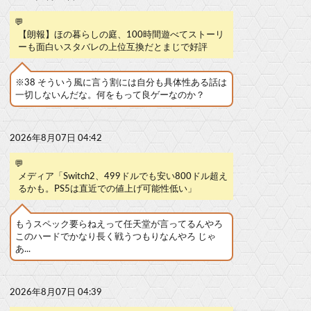
💬
【朗報】ほの暮らしの庭、100時間遊べてストーリ
ーも面白いスタバレの上位互換だとまじで好評
※38 そういう風に言う割には自分も具体性ある話は
一切しないんだな。何をもって良ゲーなのか？
2026年8月07日 04:42
💬
メディア「Switch2、499ドルでも安い800ドル超え
るかも。PS5は直近での値上げ可能性低い」
もうスペック要らねえって任天堂が言ってるんやろ
このハードでかなり長く戦うつもりなんやろ じゃ
あ...
2026年8月07日 04:39