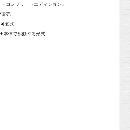
ント コンプリートエディション』
が販売
の可変式
itch本体で起動する形式