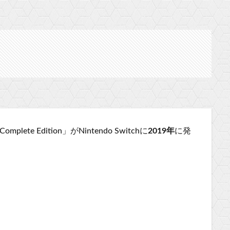
omplete Edition」がNintendo Switchに
2019年
に発