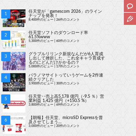
任天堂が「gamescom 2026」のライン
ナップを発表！
8,400件のビュー
|
26件のコメント
任天堂ソフトのダウンロード率
61.5%www
5,300件のビュー
|
60件のコメント
グラブルリリンク新規なんだが6人育成
し出して挫折した、これ全キャラ育成す
るのにどんだけかかるの？
5,000件のビュー
|
17件のコメント
パラノマサイトっていうゲームを2作連
続クリアした
3,900件のビュー
|
30件のコメント
任天堂‥売上高5,178 億円（-9.5 ％）営
業利益 1,425 億円（+150.5 %）
3,800件のビュー
|
69件のコメント
【朗報】任天堂、microSD Expressを普
及させてしまう…
3,000件のビュー
|
20件のコメント