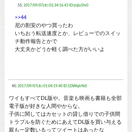
51:
2017/09/07(木) 01:34:16.43 ID:znjlu5hr0
>>44
尼の割安のやつ買ったわ
いちおう転送速度とか、レビューでのスイッ
チ動作報告とかで
大丈夫かどうか軽く調べた方がいいよ
45:
2017/09/07(木) 01:04:19.40 ID:1DWlqh9k0
ワイもすべてDL版や。音楽も映画も書籍も全部
電子版が好きな人間やからな。
子供に関してはカセットの貸し借りでの子供間
トラブルを防ぐためにあえてDL版を買い与える
親も一定数いるってツイートはあったな