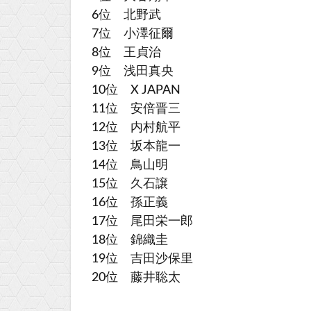
6位 北野武
7位 小澤征爾
8位 王貞治
9位 浅田真央
10位 X JAPAN
11位 安倍晋三
12位 内村航平
13位 坂本龍一
14位 鳥山明
15位 久石譲
16位 孫正義
17位 尾田栄一郎
18位 錦織圭
19位 吉田沙保里
20位 藤井聡太