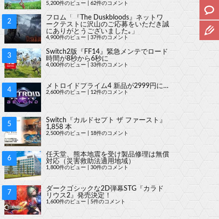
5,200件のビュー
|
62件のコメント
フロム「『The Duskbloods』ネットワ
ークテストに沢山のご応募をいただき誠
にありがとうございました｡」
4,900件のビュー
|
37件のコメント
Switch2版『FF14』緊急メンテでロード
時間が8秒から6秒に
4,000件のビュー
|
33件のコメント
メトロイドプライム4 新品が2999円に…
2,600件のビュー
|
12件のコメント
Switch『カルドセプト ザ ファースト』
1,858 本
2,500件のビュー
|
18件のコメント
任天堂、熊本地震を受け製品修理は無償
対応（災害救助法適用地域）
1,800件のビュー
|
30件のコメント
ダークゴシックな2D弾幕STG『カラド
リウス2』発売決定！
1,600件のビュー
|
5件のコメント