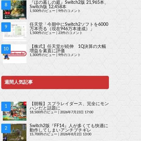
『ほの暮しの庭』Switch2版 21,965本、
Switch版 12,458本
1,500件のビュー
|
9件のコメント
任天堂「今期中にSwitch2ソフトを6000
万本売る（現在946万本達成）」
1,500件のビュー
|
23件のコメント
【株式】任天堂が続伸 1Q決算の大幅
増益を素直に評価
1,300件のビュー
|
9件のコメント
週間人気記事
【朗報】スプラレイダース、完全にモン
ハンだと話題に
18,500件のビュー
|
2026年7月23日 17:00
Switch2版『FF14』人が多くても快適に
動作してしまいアンチブチギレ
15,700件のビュー
|
2026年8月2日 13:00