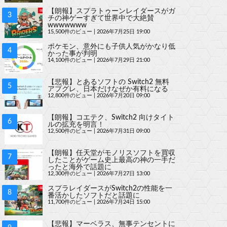
【朗報】スプラトゥーンレイダースがガ
チの神ゲーすぎて世界中で大絶賛
wwwwwww
15,500件のビュー
|
2026年7月25日 19:00
ポケモン、意外にも子供人気がかなり低
かった事が判明
14,100件のビュー
|
2026年7月29日 21:00
【悲報】とあるソフトの Switch2 無料
アプグレ、日本だけなぜか有料になる
12,800件のビュー
|
2026年7月20日 09:00
【朗報】コエテク、Switch2 向けタイト
ルの拡充を明言！
12,500件のビュー
|
2026年7月31日 09:00
【朗報】任天堂がモノリスソフトを買収
したことがゲーム史上最高の神の一手だ
ったと海外で話題に
12,300件のビュー
|
2026年7月27日 13:00
スプラレイダースがSwitch2の性能を一
番活かしたソフトだと話題に
11,700件のビュー
|
2026年7月24日 15:00
【悲報】マーベラス、無事テンセントに