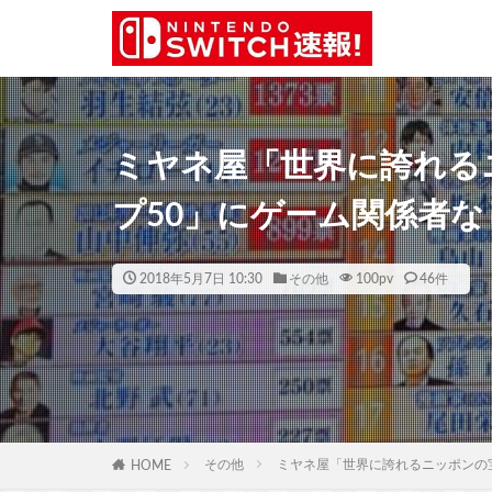
ミヤネ屋「世界に誇れる
プ50」にゲーム関係者な
2018年5月7日 10:30
その他
100
pv
46件
その他
ミヤネ屋「世界に誇れるニッポンの
HOME