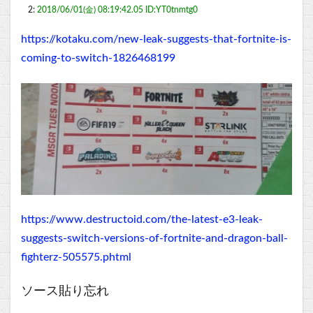
2:
2018/06/01(金) 08:19:42.05 ID:YT0tnmtg0
https://kotaku.com/new-leak-suggests-that-fortnite-is-
coming-to-switch-1826468199
https://www.destructoid.com/the-latest-e3-leak-
suggests-switch-versions-of-fortnite-and-dragon-ball-
fighterz-505575.phtml
ソース貼り忘れ