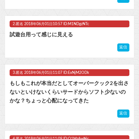
令和版両津勘吉の声優、マジで予想つかないｗｗｗｗ他
2.
匿名
2018年06月01日10:57 ID:M1NDgzNTc
マスク 十兆円を失う‥投資家「アメリカ党？バカかコイツw」
試遊台用って感じに見える
ビットコイン再び1600万円へ。ドル円は147円に
返信
Powered by livedoor 相互RSS
3.
匿名
2018年06月01日11:07 ID:ExNjM2ODk
もしもこれが本当だとしてオーバークック2を出さ
ないといけないくらいサードからソフト少ないの
かな？ちょっと心配になってきた
返信
4.
匿名
2018年06月01日11:09 ID:Q1MzAwNjc