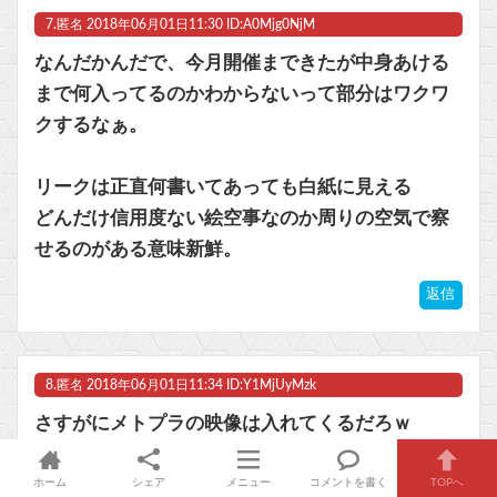
7.
匿名
2018年06月01日11:30 ID:A0Mjg0NjM
なんだかんだで、今月開催まできたが中身あける
まで何入ってるのかわからないって部分はワクワ
クするなぁ。
リークは正直何書いてあっても白紙に見える
どんだけ信用度ない絵空事なのか周りの空気で察
せるのがある意味新鮮。
返信
8.
匿名
2018年06月01日11:34 ID:Y1MjUyMzk
さすがにメトプラの映像は入れてくるだろｗ
返信
ホーム
シェア
メニュー
コメントを書く
TOPへ