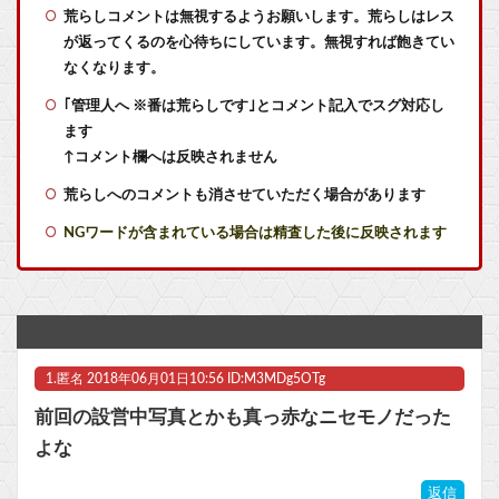
イギリス人に説明してもらった現在完了形と過去形の違い、過去一で分かりやすいｗｗｗｗｗｗ
荒らしコメントは無視するようお願いします。荒らしはレス
が返ってくるのを心待ちにしています。無視すれば飽きてい
キメラって倫理観無くせば普通に作れるんか？
なくなります。
｢管理人へ ※番は荒らしです｣とコメント記入でスグ対応し
【あるある】バリア忘れで龍処理が大惨事になる件
ます
午後の授業中寝てそうなラブライブ！キャラ
↑コメント欄へは反映されません
荒らしへのコメントも消させていただく場合があります
GPSを利用したゲーム思いついた
NGワードが含まれている場合は精査した後に反映されます
※月光蝶が木星まで届くって本当なのか？他
【画像】「キム兄」こと芸人・木村祐一さん（63歳）、最新の松本人志さんとのツーショットが完全に別人だとネット騒然！ 「マジで誰かわからん」「激ヤセしてイケおじに」
任天堂‥売上高5,178 億円（-9.5 ％）営業利益 1,425 億円（+150.5 %）
1.
匿名
2018年06月01日10:56 ID:M3MDg5OTg
【にじさんじ】りかしぃ悲鳴が迫真すぎる
前回の設営中写真とかも真っ赤なニセモノだった
【悲報】ヤニねこ、BPOで問題視されるwwwwwwwwwwwwwwwwwwwwwwww他
よな
任天堂1Q決算 売上高5,178 億円（-9.5 ％）、営業利益 1,425 億円（+150.5 %）
返信