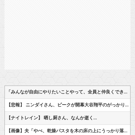
「みんなが自由にやりたいことやって、全員と仲良くできる。そんな世界を作るために、これからも頑張るよ！」オーガスト・あいミス『ヴァレリア』の深憶聖装『宿業に叛する吸血女帝』
【悲報】 ニンダイさん、ピークが開幕大谷翔平のがっかりダイレクトだったと言われてしまう
【ナイトレイン】 晒し厨さん、なんか逝く…
【画像】夫「やべ、乾燥パスタを木の床の上にうっかり落としちゃった！」 → 杉床がパスタの衝撃でマジで大変なことに！！ 「杉ってこんなに柔らかいの？」「こんなん豆腐じゃん」