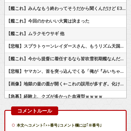
【艦これ】みんなもう終わってそうだから聞くんだけど E3-2ってサブの穴が空いてないダイハツ駆逐並べて 高速＋とかしてるとアホほど時間かかる？
【艦これ】今回のかわいい大賞は決まった
【艦これ】ムラクモウサギ 他
【悲報】スプラトゥーンレイダースさん、もうリズム天国にアマゾンランキングで敗北wwwwwwwww
【艦これ】今から提督に着任するなら皆吹雪初期艦なんだろうか
【悲報】ヤマカン、首を突っ込んでくる「俺が『みいちゃんと山田さん』のアニメ監督やりますよ？」
【画像】地獄の釜の蓋が開く←これの誤用が多すぎ。化け物が沢山出てくるイメージ持ってる奴間違ってるぞ
【急募】経験上、クズが多かった血液型ｗｗｗｗ
『こいつのキャラデザ最高過ぎるやろ』ってなったゲームキャラｗｗｗｗ
ヴィンランドサガって20年かけてトルファンの成長描いたのになんか評価低くね？
本文へコメント｢>>番号｣コメント欄には｢※番号｣