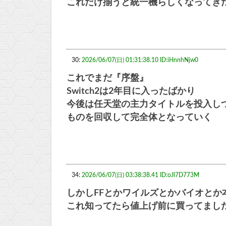
これだけ揃うと統一機らしくなってき
30:
2026/06/07(日) 01:31:38.10 ID:iHnnhNjw0
これでまだ『序盤』
Switch2は2年目に入ったばかり
今後は任天堂の主力タイトルを投入しつつ
ものを回収して完全体となっていく
34:
2026/06/07(日) 03:38:38.41 ID:oJl7D773M
しかしFFとかワイルズとかバイオとか
これ知ってたら値上げ前に買ってまし