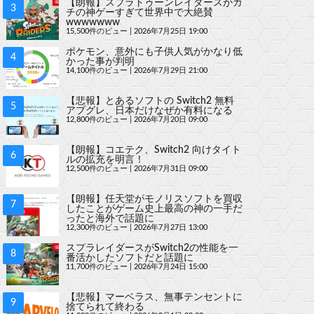
【朗報】スプラトゥーンレイダースがガ
チの神ゲーすぎて世界中で大絶賛
wwwwwww
15,500件のビュー
|
2026年7月25日 19:00
ポケモン、意外にも子供人気がかなり低
かった事が判明
14,100件のビュー
|
2026年7月29日 21:00
【悲報】とあるソフトの Switch2 無料
アプグレ、日本だけなぜか有料になる
12,800件のビュー
|
2026年7月20日 09:00
【朗報】コエテク、Switch2 向けタイト
ルの拡充を明言！
12,500件のビュー
|
2026年7月31日 09:00
【朗報】任天堂がモノリスソフトを買収
したことがゲーム史上最高の神の一手だ
ったと海外で話題に
12,300件のビュー
|
2026年7月27日 13:00
スプラレイダースがSwitch2の性能を一
番活かしたソフトだと話題に
11,700件のビュー
|
2026年7月24日 15:00
【悲報】マーベラス、無事テンセントに
捨てられて終わる