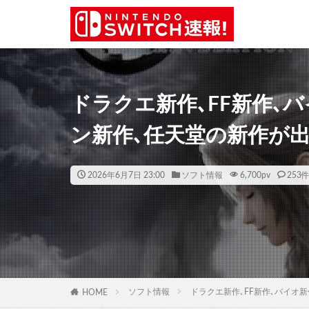
ドラクエ新作､FF新作､
ン新作､任天堂の新作が出る 
2026年6月7日 23:00
ソフト情報
6,700
pv
253
ソフト情報
ドラクエ新作､FF新作､バイオ新
HOME