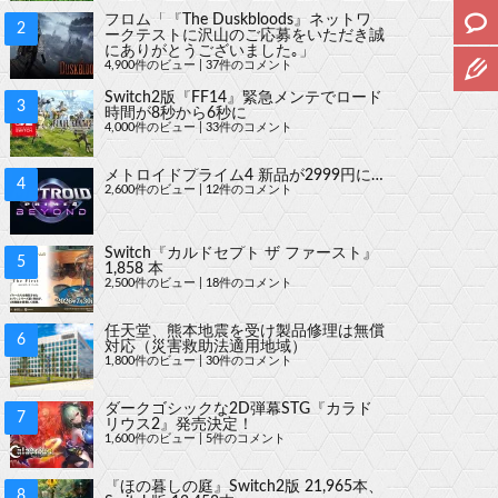
フロム「『The Duskbloods』ネットワ
ークテストに沢山のご応募をいただき誠
にありがとうございました｡」
4,900件のビュー
|
37件のコメント
Switch2版『FF14』緊急メンテでロード
時間が8秒から6秒に
4,000件のビュー
|
33件のコメント
メトロイドプライム4 新品が2999円に…
2,600件のビュー
|
12件のコメント
Switch『カルドセプト ザ ファースト』
1,858 本
2,500件のビュー
|
18件のコメント
任天堂、熊本地震を受け製品修理は無償
対応（災害救助法適用地域）
1,800件のビュー
|
30件のコメント
ダークゴシックな2D弾幕STG『カラド
リウス2』発売決定！
1,600件のビュー
|
5件のコメント
『ほの暮しの庭』Switch2版 21,965本、