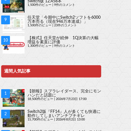
Switch版 12,458本
1,500件のビュー
|
9件のコメント
任天堂「今期中にSwitch2ソフトを6000
万本売る（現在946万本達成）」
1,500件のビュー
|
23件のコメント
【株式】任天堂が続伸 1Q決算の大幅
増益を素直に評価
1,300件のビュー
|
9件のコメント
週間人気記事
【朗報】スプラレイダース、完全にモン
ハンだと話題に
18,500件のビュー
|
2026年7月23日 17:00
Switch2版『FF14』人が多くても快適に
動作してしまいアンチブチギレ
15,700件のビュー
|
2026年8月2日 13:00