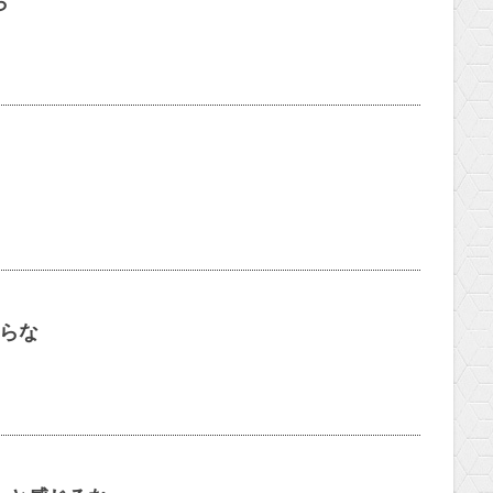
ら
からな