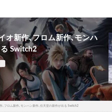
バイオ新作､フロム新作､モンハ
Switch2
件
作､フロム新作､モンハン新作､任天堂の新作が出る Switch2