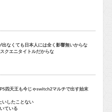
が出なくても日本人には全く影響無いからな
とスクエニタイトルだからな
PS四天王も今じゃswitch2マルチで出す始末
たいしたことない
づいている