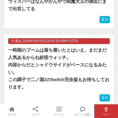
ウィスパーはなんやかんやで閻魔大王の側近にま
で出世してる
返信
19.
匿名
2018年04月10日20:45 ID:U4MTc1OTA
一時期のブームは落ち着いたとはいえ、まだまだ
人気あるからね妖怪ウォッチ。
内容からだとシャドウサイドがベースになるみた
い。
この調子で二ノ国2のSwitch完全版もお待ちしてお
ります。
返信
ホーム
シェア
メニュー
コメントを書く
TOPへ