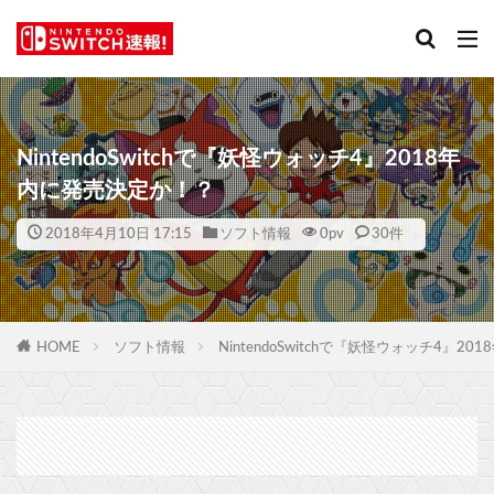
NintendoSwitchで『妖怪ウォッチ4』2018年
内に発売決定か！？
2018年4月10日 17:15
ソフト情報
0
pv
30件
HOME
ソフト情報
NintendoSwitchで『妖怪ウォッチ4』2