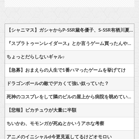
【シャニマス】ガシャからP-SSR黛冬優子、S-SSR有栖川夏葉が登場！イベントS-SR福丸小糸！
『スプラトゥーンレイダース』とか言うゲーム買ったんやけど
ちょっとだらしないギャル♪
【急募】おまえらの人生で1番ハマったゲームを挙げてけ
ドラゴンボールの敵でデカくて強い奴っていた？
死神のコスプレをして隣のビルの屋上から病院を眺めていた男を逮捕ｗｗｗ
【悲報】ピカチュウが大量に半額
ちいかわ、モモンガが死ぬとかいうアホな考察
アニメのイニシャルd今更見返してるけどオモロい