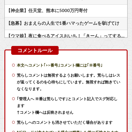
【神企業】任天堂、熊本に5000万円寄付
【急募】おまえらの人生で1番ハマったゲームを挙げてけ
【ウマ娘】夜に食べるアイスおいち！「きーん」ってするち。
ヒロイン攻略後に始まる‘エクストラモード’
【艦これ】ムラクモウサギ 他
本文へコメント｢>>番号｣コメント欄には｢※番号｣
【艦これ】今から提督に着任するなら皆吹雪初期艦なんだろうか
荒らしコメントは無視するようお願いします。荒らしはレス
が返ってくるのを心待ちにしています。無視すれば飽きてい
【艦これ】授業中に居眠りふぶき 他
なくなります。
｢管理人へ ※番は荒らしです｣とコメント記入でスグ対応し
メディア「Switch2版『モンハンワイルズ』はDLSS込みで最大1440p動作」
ます
【艦これ】ヴァトールはなんて呼べばいいんだろうね
↑コメント欄へは反映されません
荒らしへのコメントも消させていただく場合があります
【シャニマス】海外の小糸の紹介文（日本語訳）