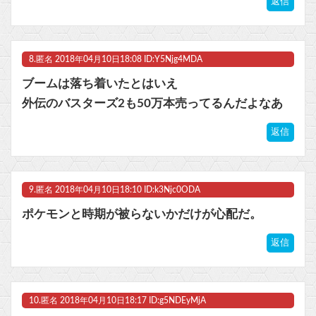
返信
8.
匿名
2018年04月10日18:08 ID:Y5Njg4MDA
ブームは落ち着いたとはいえ
外伝のバスターズ2も50万本売ってるんだよなあ
返信
9.
匿名
2018年04月10日18:10 ID:k3Njc0ODA
ポケモンと時期が被らないかだけが心配だ。
返信
10.
匿名
2018年04月10日18:17 ID:g5NDEyMjA