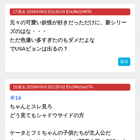
17.
匿名
2018年04月10日20:34 ID:kzNzQ4MTA
元々の可愛い妖怪が好きだっただけに、新シリー
ズのはな・・・
ただ色違い多すぎたのもダメだよな
でUSAピョンは出るの？
返信
18.
匿名
2018年04月10日20:42 ID:c0MzUwOTA
※16
ちゃんとスレ見ろ
どう見てもシャドウサイドの方
ケータとフミちゃんの子供たちが主人公だ