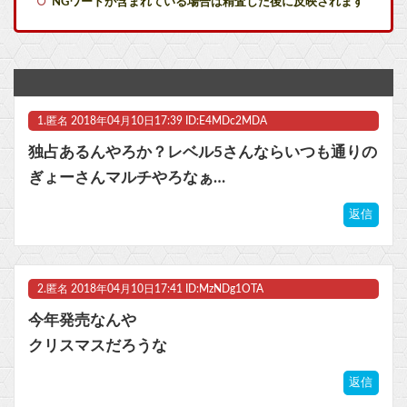
NGワードが含まれている場合は精査した後に反映されます
【にじさんじ】本日20時から、ののはとあゆゆでコラボ！
【UFO戦士ダイアポロン】NEO ダイナマイトアクション「ダイアポロン アニメカラーVer.」アクションフィギュア【予約開始】他
部屋作りゲーム、確率で出現するイカを見るとクラッシュする不具合が発生
1.
匿名
2018年04月10日17:39 ID:E4MDc2MDA
『バンドリ！ ゆめ∞みた』8話感想 みゅーたいぷ解散の危機！？他
独占あるんやろか？レベル5さんならいつも通りの
【ウマ娘】新人女性声優さん、いきなり水着姿をXで披露ｗｗｗｗ他
ぎょーさんマルチやろなぁ…
【ポケモンGO】「色違い000個体」とかい逆にレアな個体
返信
マスク 十兆円を失う‥投資家「アメリカ党？バカかコイツw」
2.
匿名
2018年04月10日17:41 ID:MzNDg1OTA
ビットコイン再び1600万円へ。ドル円は147円に
今年発売なんや
クリスマスだろうな
返信
Powered by livedoor 相互RSS