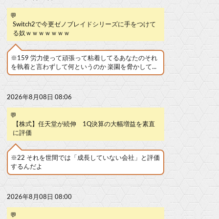
💬
Switch2で今更ゼノブレイドシリーズに手をつけて
る奴ｗｗｗｗｗｗｗ
※159 労力使って頑張って粘着してるあなたのそれ
を執着と言わずして何というのか 楽園を脅かして...
2026年8月08日 08:06
💬
【株式】任天堂が続伸 1Q決算の大幅増益を素直
に評価
※22 それを世間では「成長していない会社」と評価
するんだよ
2026年8月08日 08:00
💬