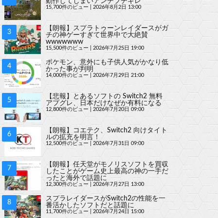
動作してしまいアンチブチギレ
15,700件のビュー
|
2026年8月2日 13:00
【朗報】スプラトゥーンレイダースがガ
チの神ゲーすぎて世界中で大絶賛
wwwwwww
15,500件のビュー
|
2026年7月25日 19:00
ポケモン、意外にも子供人気がかなり低
かった事が判明
14,000件のビュー
|
2026年7月29日 21:00
【悲報】とあるソフトの Switch2 無料
アプグレ、日本だけなぜか有料になる
12,800件のビュー
|
2026年7月20日 09:00
【朗報】コエテク、Switch2 向けタイト
ルの拡充を明言！
12,500件のビュー
|
2026年7月31日 09:00
【朗報】任天堂がモノリスソフトを買収
したことがゲーム史上最高の神の一手だ
ったと海外で話題に
12,300件のビュー
|
2026年7月27日 13:00
スプラレイダースがSwitch2の性能を一
番活かしたソフトだと話題に
11,700件のビュー
|
2026年7月24日 15:00