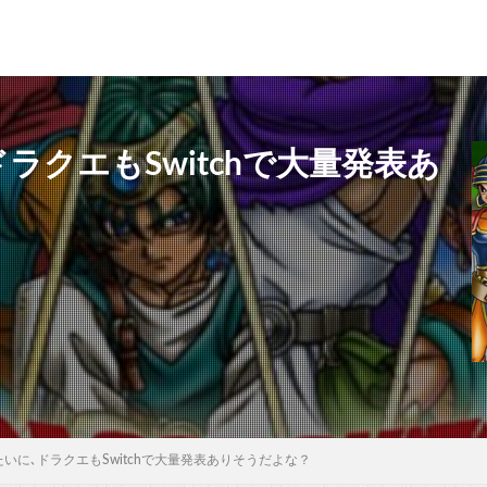
ラクエもSwitchで大量発表あ
たいに､ドラクエもSwitchで大量発表ありそうだよな？