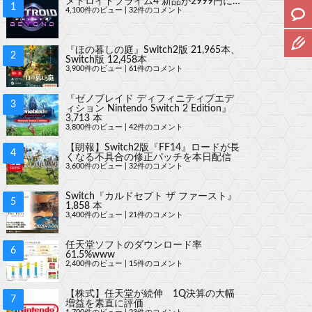
メトロイドプライム4 新品が2999円に…
4,100件のビュー
|
32件のコメント
『ほの暮しの庭』Switch2版 21,965本、
Switch版 12,458本
3,900件のビュー
|
61件のコメント
『ゼノブレイド ディフィニティブエデ
ィション Nintendo Switch 2 Edition』
3,713 本
3,800件のビュー
|
42件のコメント
【朗報】Switch2版『FF14』ロードが長
くなる不具合の修正パッチを本日配信
3,600件のビュー
|
32件のコメント
Switch『カルドセプト ザ ファースト』
1,858 本
3,400件のビュー
|
21件のコメント
任天堂ソフトのダウンロード率
61.5%www
2,400件のビュー
|
15件のコメント
【株式】任天堂が続伸 1Q決算の大幅
増益を素直に評価