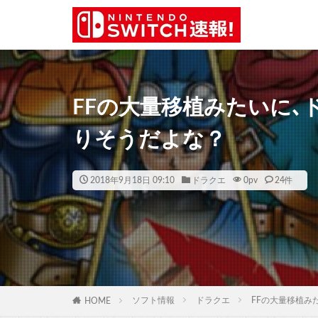
FFの大量移植みたいに､ド
りそうだよな？
2018年9月18日 09:10
ドラクエ
0
pv
24件
ソフト情報
ドラクエ
FFの大量移植み
HOME