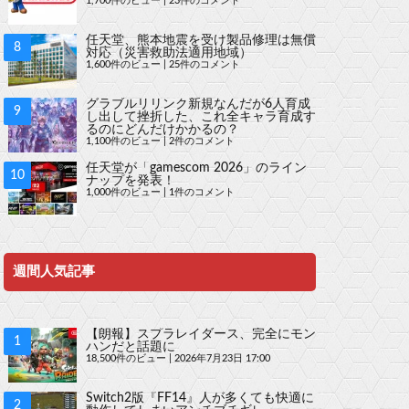
1,700件のビュー
|
23件のコメント
任天堂、熊本地震を受け製品修理は無償
対応（災害救助法適用地域）
1,600件のビュー
|
25件のコメント
グラブルリリンク新規なんだが6人育成
し出して挫折した、これ全キャラ育成す
るのにどんだけかかるの？
1,100件のビュー
|
2件のコメント
任天堂が「gamescom 2026」のライン
ナップを発表！
1,000件のビュー
|
1件のコメント
週間人気記事
【朗報】スプラレイダース、完全にモン
ハンだと話題に
18,500件のビュー
|
2026年7月23日 17:00
Switch2版『FF14』人が多くても快適に