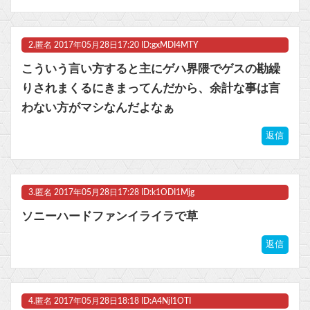
マスク 十兆円を失う‥投資家「アメリカ党？バカかコイツw」
2.
匿名
2017年05月28日17:20 ID:gxMDI4MTY
ビットコイン再び1600万円へ。ドル円は147円に
こういう言い方すると主にゲハ界隈でゲスの勘繰
りされまくるにきまってんだから、余計な事は言
わない方がマシなんだよなぁ
Powered by livedoor 相互RSS
返信
3.
匿名
2017年05月28日17:28 ID:k1ODI1Mjg
ソニーハードファンイライラで草
返信
4.
匿名
2017年05月28日18:18 ID:A4NjI1OTI