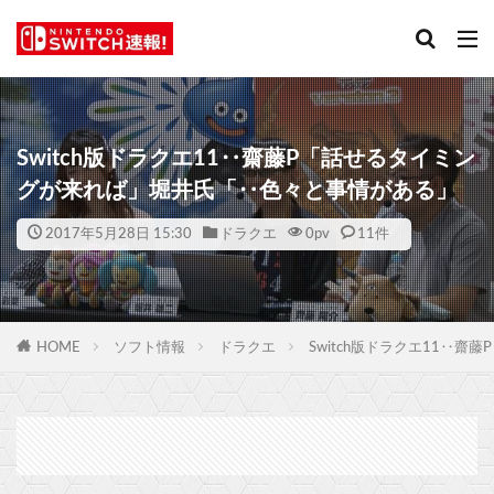
Switch版ドラクエ11‥齋藤P「話せるタイミン
グが来れば」堀井氏「‥色々と事情がある」
2017年5月28日 15:30
ドラクエ
0
pv
11件
HOME
ソフト情報
ドラクエ
Switch版ドラクエ11‥