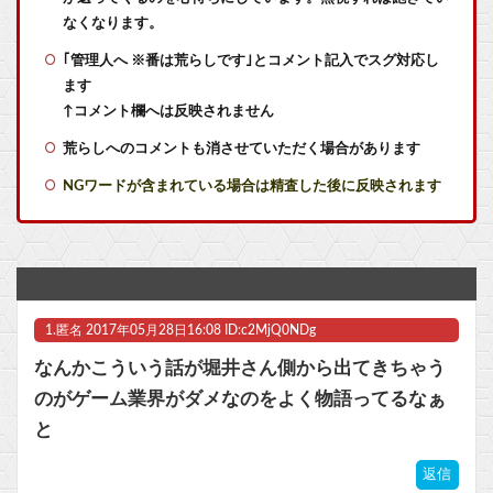
【艦これ】みんなもう終わってそうだから聞くんだけど E3-2ってサブの穴が空いてないダイハツ駆逐並べて 高速＋とかしてるとアホほど時間かかる？
なくなります。
｢管理人へ ※番は荒らしです｣とコメント記入でスグ対応し
【艦これ】差し入れゴトさん 他
ます
【艦これ】今回のかわいい大賞は決まった
↑コメント欄へは反映されません
荒らしへのコメントも消させていただく場合があります
【艦これ】ムラクモウサギ 他
NGワードが含まれている場合は精査した後に反映されます
任天堂が「gamescom 2026」のラインナップを発表！
任天堂が「gamescom 2026」のラインナップを発表！
【遊戯王】ヤドカリューで900レス目指すスレ
1.
匿名
2017年05月28日16:08 ID:c2MjQ0NDg
釘宮理恵の声聞くだけでムクムクするんだが？他
なんかこういう話が堀井さん側から出てきちゃう
【ラブライブ！】小原鞠莉にファブリーズぶっかけられたい【Aqours】他
のがゲーム業界がダメなのをよく物語ってるなぁ
と
【GジェネE】ケンタウロス形態も耐久なんですか？？？他
返信
【ポケモンGO】リモート交換って 大半が交換レート合わせない奴多くね？