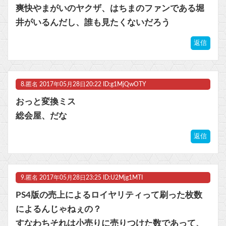
爽快やまがいのヤクザ、はちまのファンである堀
井がいるんだし、誰も見たくないだろう
返信
8.
匿名
2017年05月28日20:22 ID:g1MjQwOTY
おっと変換ミス
総会屋、だな
返信
9.
匿名
2017年05月28日23:25 ID:U2Mjg1MTI
PS4版の売上によるロイヤリティって刷った枚数
によるんじゃねぇの？
すなわちそれは小売りに売りつけた数であって、