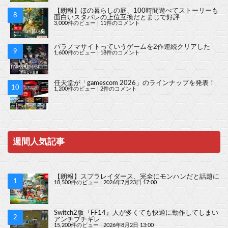
【朗報】ほの暮らしの庭、100時間遊べてストーリーも
面白いスタバレの上位互換だとまじで好評
3,000件のビュー
|
11件のコメント
パラノマサイトっていうゲームを2作連続クリアした
1,600件のビュー
|
18件のコメント
任天堂が「gamescom 2026」のラインナップを発表！
1,200件のビュー
|
2件のコメント
週間人気記事
【朗報】スプラレイダース、完全にモンハンだと話題に
18,500件のビュー
|
2026年7月23日 17:00
Switch2版『FF14』人が多くても快適に動作してしまい
アンチブチギレ
15,200件のビュー
|
2026年8月2日 13:00