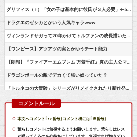
グリフィス（♀）「女の子は基本的に彼氏が３人必要」←500万バズwww
ドラクエのゼシカとかいう人気キャラwww
ヴィンランドサガって20年かけてトルファンの成長描いたのになんか評価低くね？
【ワンピース】アツアツの実とかゆうチート能力
【朗報】『ファイアーエムブレム 万紫千紅』真の主人公マイユニはキャラメイクが可能
ドラゴンボールの敵でデカくて強い奴っていた？
「トルネコの大冒険」シリーズがリメイクされたり新作発売されない理由は？なぜ？
【VTuber】千羽師匠、Grokに自分の気持ち悪いツイート聞くやつやってるのかなって思ったら相手鴨神やんけ
【悲報】ピカチュウが大量に半額
本文へコメント｢>>番号｣コメント欄には｢※番号｣
【艦これ】E5クリアした人に聞きたいんだけど基地航空の熟練度どうしてた？
荒らしコメントは無視するようお願いします。荒らしはレス
が返ってくるのを心待ちにしています。無視すれば飽きてい