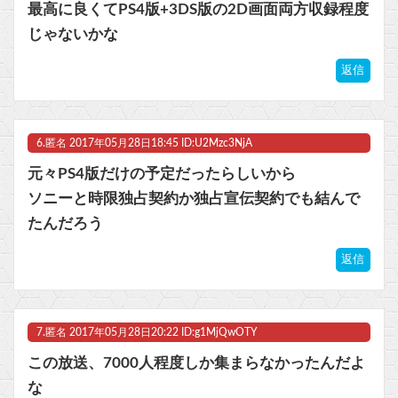
最高に良くてPS4版+3DS版の2D画面両方収録程度
じゃないかな
返信
6.
匿名
2017年05月28日18:45 ID:U2Mzc3NjA
元々PS4版だけの予定だったらしいから
ソニーと時限独占契約か独占宣伝契約でも結んで
たんだろう
返信
7.
匿名
2017年05月28日20:22 ID:g1MjQwOTY
この放送、7000人程度しか集まらなかったんだよ
な