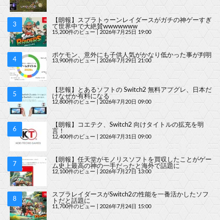
【朗報】スプラトゥーンレイダースがガチの神ゲーすぎ
て世界中で大絶賛wwwwwww
15,200件のビュー
|
2026年7月25日 19:00
ポケモン、意外にも子供人気がかなり低かった事が判明
13,900件のビュー
|
2026年7月29日 21:00
【悲報】とあるソフトの Switch2 無料アプグレ、日本だ
けなぜか有料になる
12,800件のビュー
|
2026年7月20日 09:00
【朗報】コエテク、Switch2 向けタイトルの拡充を明
言！
12,400件のビュー
|
2026年7月31日 09:00
【朗報】任天堂がモノリスソフトを買収したことがゲー
ム史上最高の神の一手だったと海外で話題に
12,100件のビュー
|
2026年7月27日 13:00
スプラレイダースがSwitch2の性能を一番活かしたソフ
トだと話題に
11,700件のビュー
|
2026年7月24日 15:00