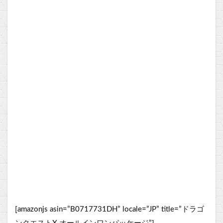
[amazonjs asin=”B0717731DH” locale=”JP” title=”ドラゴ