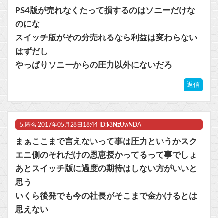
PS4版が売れなくたって損するのはソニーだけな
のにな
スイッチ版がその分売れるなら利益は変わらない
はずだし
やっぱりソニーからの圧力以外にないだろ
返信
5.
匿名
2017年05月28日18:44 ID:k3NzUwNDA
まぁここまで言えないって事は圧力というかスク
エニ側のそれだけの恩恵授かってるって事でしょ
あとスイッチ版に過度の期待はしない方がいいと
思う
いくら後発でも今の社長がそこまで金かけるとは
思えない