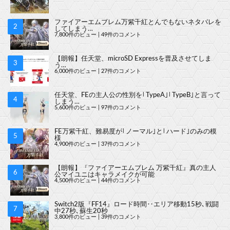
ファイアーエムブレム万紫千紅とんでもないネタバレを
してしまう…
7,800件のビュー
|
49件のコメント
【朗報】任天堂、microSD Expressを普及させてしま
う…
6,000件のビュー
|
27件のコメント
任天堂、FEの主人公の性別を｢TypeA｣｢TypeB｣と言って
しまう…
5,600件のビュー
|
97件のコメント
FE万紫千紅、難易度が｢ノーマル｣と｢ハード｣のみの模
様
4,900件のビュー
|
37件のコメント
【朗報】『ファイアーエムブレム 万紫千紅』真の主人
公マイユニはキャラメイクが可能
4,500件のビュー
|
44件のコメント
Switch2版『FF14』ロード時間‥エリア移動15秒､戦闘
中27秒､蘇生20秒
3,800件のビュー
|
39件のコメント