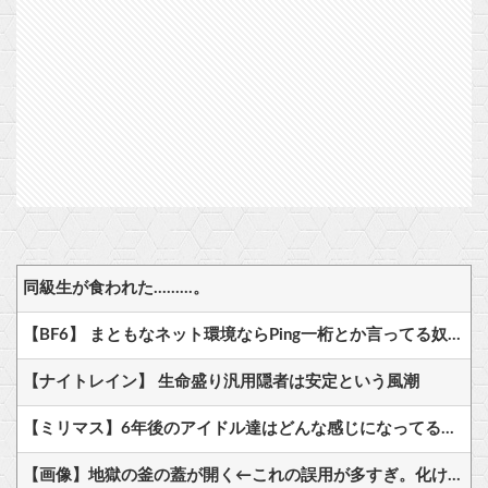
同級生が食われた………。
【BF6】 まともなネット環境ならPing一桁とか言ってる奴たまにいるけどマヌケすぎる
【ナイトレイン】 生命盛り汎用隠者は安定という風潮
【ミリマス】6年後のアイドル達はどんな感じになってるんだろう
【画像】地獄の釜の蓋が開く←これの誤用が多すぎ。化け物が沢山出てくるイメージ持ってる奴間違ってるぞ