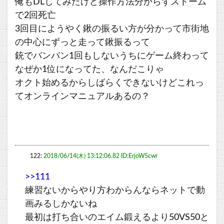
俺もDLしてみたけど操作方法分からずストーム
で2回死亡
3回目にようやく鍬の振るい方が分かって市街地
の中心にずっと走って鍬振るって
銃でバンバン1回もしないうちにゲーム終わって
なぜか1位になってた、なんだこりゃ
オクト始めるからしばらくできないけどこれっ
てオンラインマニュアルあるの？
122:
2018/06/14(木) 13:12:06.82 ID:ErjoW5cwr
>>111
練習ないからやり方わからんならネットで動
画みるしかないね
最初は打ち合いのエイム鍛えるより50VS50と