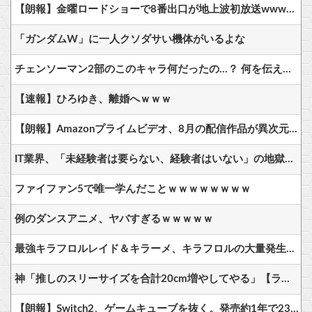
【朗報】金曜ロードショーで8番出口が地上波初放送wwwwwwwww
「ガンダムW」に一人クソダサい機体がいるよな
チェンソーマン2部のこのキャラ何だったの…？ 何を伝えたいキャラだったの…？
【速報】ひろゆき、離婚へｗｗｗ
【朗報】Amazonプライムビデオ、8月の配信作品が異次元の凄さ！体感気温50度越えへ
IT業界、「未経験者は要らない、経験者はいない」の地獄絵図にwww
ファイファン5で唯一学んだことｗｗｗｗｗｗｗｗ
例のダンスアニメ、ヤバすぎるｗｗｗｗｗ
最強キラフロルレイド＆キラーメ、キラフロルの大量発生イベント開催中！
神「推しのスリーサイズを合計20cm増やしてやる」【ラブライブ！】
【朗報】Switch2、ゲームキューブを抜く。発売約1年で2368万台突破