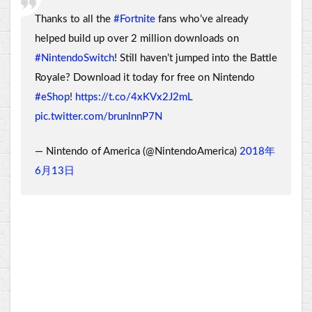
Thanks to all the
#Fortnite
fans who’ve already
helped build up over 2 million downloads on
#NintendoSwitch
! Still haven’t jumped into the Battle
Royale? Download it today for free on Nintendo
#eShop
!
https://t.co/4xKVx2J2mL
pic.twitter.com/brunlnnP7N
— Nintendo of America (@NintendoAmerica)
2018年
6月13日