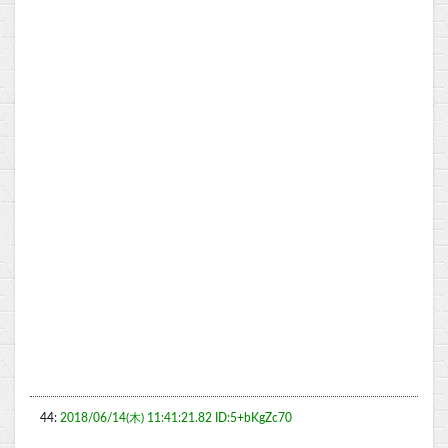
44:
2018/06/14(木) 11:41:21.82 ID:5+bKgZc70