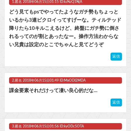
1.
匿名
2018年06月15日01:15 ID:kzNzQ1NjA
【ウマ娘】プリコネ8.5周年直前生放送にて、プリコネ×ウマ娘コラボの開催について告知が！？今秋予定で詳細については後日発表とのこと。※動画リンク有
どう見てもpsでやってたようなガチ勢もちょっと
【ラブライブ！】【画像】ちょっと泉? あれ泉じゃない…誰？【いきづらい部！】他
いるから3連ビクロイってすげーな。ティルテッド
降りたら10キルこえるけど、終盤にガチ勢に倒さ
【悲報】逃げ上手の若君、2期放映中なのに全く話題にならない他
れるってのが割とあったなー。操作方法わからな
【ウマ娘】コミケで配布予定だった非公式グッズ「オグリキャップタマモクロスアクリル定規」意外(?)な落とし穴により配布を撤回することに…
い兄貴は設定のとこでちゃんと見てどうぞ
マスク 十兆円を失う‥投資家「アメリカ党？バカかコイツw」
返信
ビットコイン再び1600万円へ。ドル円は147円に
2.
匿名
2018年06月15日01:49 ID:MxODI2MDA
課金要素それだけって凄い良心的だな…
Powered by livedoor 相互RSS
返信
3.
匿名
2018年06月15日01:56 ID:kyODc5OTA