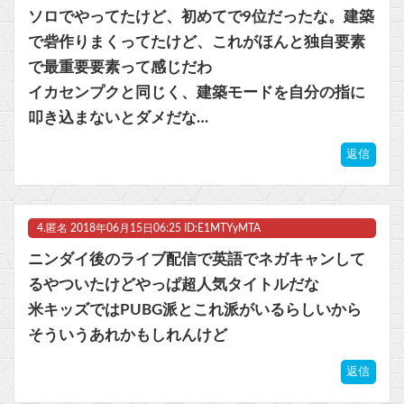
ソロでやってたけど、初めてで9位だったな。建築
で砦作りまくってたけど、これがほんと独自要素
で最重要要素って感じだわ
イカセンプクと同じく、建築モードを自分の指に
叩き込まないとダメだな…
返信
4.
匿名
2018年06月15日06:25 ID:E1MTYyMTA
ニンダイ後のライブ配信で英語でネガキャンして
るやついたけどやっぱ超人気タイトルだな
米キッズではPUBG派とこれ派がいるらしいから
そういうあれかもしれんけど
返信