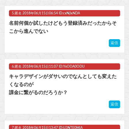
5.
匿名
2018年06月15日06:54 ID:cxNjIxNDA
名前何個か試したけどもう登録済みだったからそ
こから進んでない
返信
6.
匿名
2018年06月15日11:07 ID:YxODA0ODU
キャラデザインがダサいのでなんとしても変えた
くなるのが
課金に繋がるのだろうか？
返信
7.
匿名
2018年06月15日13:47 ID:U3NTE0MjA