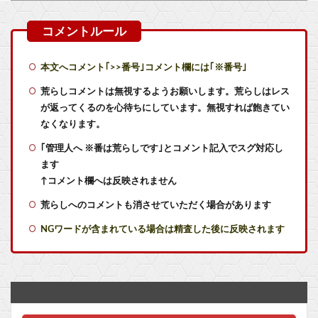
フロム「ナイトレインチーム解散してターニッシュエディション完成させました」←これｗｗｗｗ
識者「スプラ3は次回作への実験場」
本文へコメント｢>>番号｣コメント欄には｢※番号｣
『ゼノブレイド ディフィニティブエディション Nintendo Switch 2 Edition』3,713 本
荒らしコメントは無視するようお願いします。荒らしはレス
が返ってくるのを心待ちにしています。無視すれば飽きてい
なんでロボットアニメの主人公って親父が作ったロボに乗ることが多いの？
なくなります。
｢管理人へ ※番は荒らしです｣とコメント記入でスグ対応し
【艦これ】もちもちーの本気 他
ます
【艦これ】E4甲モガ切って攻略中にモガ落ちたんだけどE5甲で使うために育てる価値ある？
↑コメント欄へは反映されません
荒らしへのコメントも消させていただく場合があります
【艦これ】競泳水着いんのかよ
NGワードが含まれている場合は精査した後に反映されます
【艦これ】でもイベントのたびに思うんだ 空母機動部隊ってクソだわ！
【艦これ】ひみつの通り道 他
【NEEDY GIRL OVERDOSE】グッスマ「超絶最かわてんしちゃん Anniversary Party Ver.」フィギュア【明日発売！】他