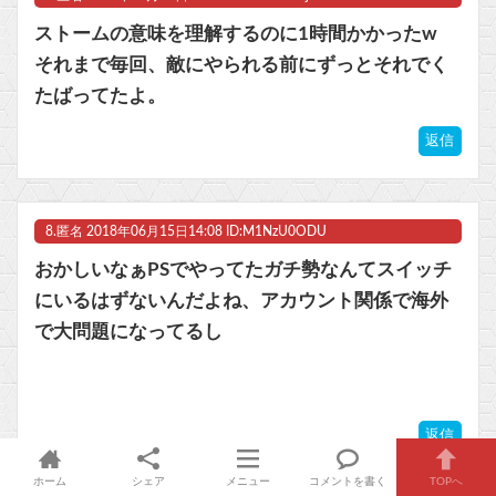
ストームの意味を理解するのに1時間かかったw
それまで毎回、敵にやられる前にずっとそれでく
たばってたよ。
返信
8.
匿名
2018年06月15日14:08 ID:M1NzU0ODU
おかしいなぁPSでやってたガチ勢なんてスイッチ
にいるはずないんだよね、アカウント関係で海外
で大問題になってるし
返信
このコメントへの反応（1レス）：
※10
ホーム
シェア
メニュー
コメントを書く
TOPへ